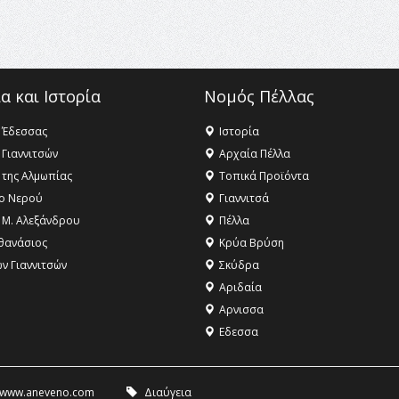
α και Ιστορία
Νομός Πέλλας
 Έδεσσας
Ιστορία
 Γιαννιτσών
Αρχαία Πέλλα
 της Αλμωπίας
Τοπικά Προϊόντα
ο Νερού
Γιαννιτσά
 Μ. Αλεξάνδρου
Πέλλα
θανάσιος
Κρύα Βρύση
ων Γιαννιτσών
Σκύδρα
Αριδαία
Aρνισσα
Eδεσσα
www.aneveno.com
Διαύγεια