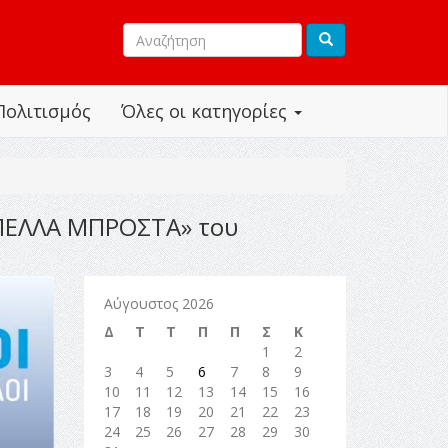
Πολιτισμός
Όλες οι κατηγορίες
«ΠΕΛΛΑ ΜΠΡΟΣΤΑ» του
Αύγουστος 2026
Δ
Τ
Τ
Π
Π
Σ
Κ
1
2
3
4
5
6
7
8
9
10
11
12
13
14
15
16
17
18
19
20
21
22
23
24
25
26
27
28
29
30