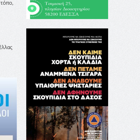
 τόπο,
έλλας