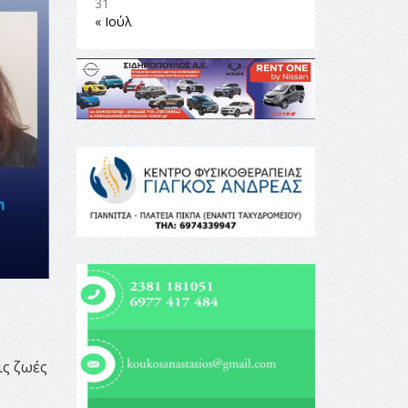
31
« Ιούλ
ις ζωές