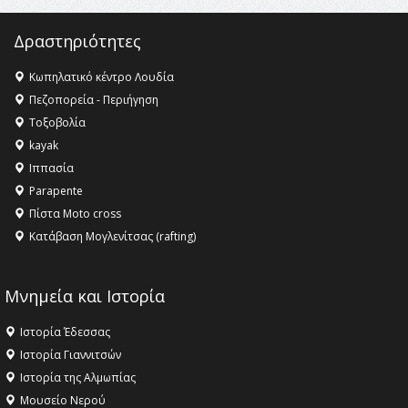
16:35 -
Το πρόγραμμα του ΠΑΟΚ στον δεύτερο γύρο του
Champions League!
Δραστηριότητες
16:27 -
Όλυμπος: Εντάχθηκε στον Κατάλογο Παγκόσμιας
Κληρονομιάς της UNESCO – Ομόφωνη η απόφαση Ο
Κωπηλατικό κέντρο Λουδία
Όλυμπος αναγνωρίστηκε ως φυσικό και πολιτιστικό
Πεζοπορεία - Περιήγηση
αγαθό εξέχουσας οικουμενικής αξίας για την
Τοξοβολία
ανθρωπότητα
kayak
16:18 -
ΕΝΟΡΙΑΚΕΣ ΚΑΛΟΚΑΙΡΙΝΕΣ ΔΡΑΣΕΙΣ ΓΙΑ ΠΑΙΔΙΑ
Ιππασία
ΣΤΗΝ ΕΔΕΣΣΑ
Parapente
Πίστα Moto cross
Κατάβαση Μογλενίτσας (rafting)
Μνημεία και Ιστορία
Ιστορία Έδεσσας
Ιστορία Γιαννιτσών
Ιστορία της Αλμωπίας
Μουσείο Νερού