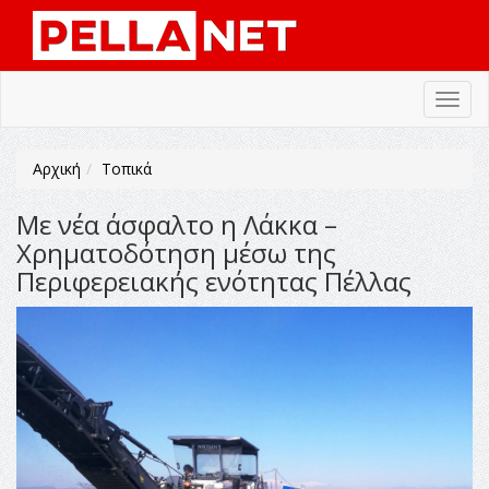
Toggl
navig
Αρχική
Τοπικά
Με νέα άσφαλτο η Λάκκα –
Χρηματοδότηση μέσω της
Περιφερειακής ενότητας Πέλλας