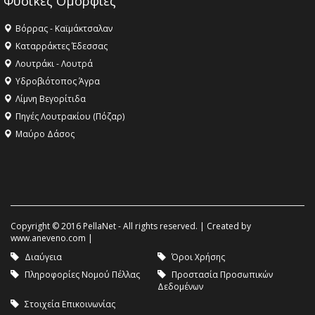
Φυσικές Ομορφιές
Βόρρας - Καϊμάκτσαλαν
Καταρράκτες Έδεσσας
Λουτράκι - Λουτρά
Υδροβιότοπος Άγρα
Λίμνη Βεγορίτιδα
Πηγές Λουτρακίου (Πόζαρ)
Μαύρο Δάσος
Copyright © 2016 PellaNet - All rights reserved. | Created by
www.aneveno.com
|
Διαύγεια
Όροι Χρήσης
Πληροφορίες Νομού Πέλλας
Προστασία Προσωπικών
Δεδομένων
Στοιχεία Επικοινωνίας