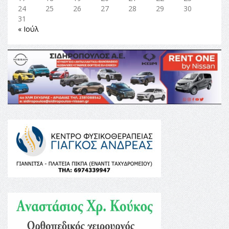
24
25
26
27
28
29
30
31
« Ιούλ