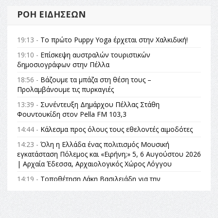
ΡΟΉ ΕΙΔΉΣΕΩΝ
19:13 -
Το πρώτο Puppy Yoga έρχεται στην Χαλκιδική!
19:10 -
Επίσκεψη αυστραλών τουριστικών
δημοσιογράφων στην Πέλλα
18:56 -
Βάζουμε τα μπάζα στη θέση τους –
Προλαμβάνουμε τις πυρκαγιές
13:39 -
Συνέντευξη Δημάρχου Πέλλας Στάθη
Φουντουκίδη στον Pella FM 103,3
14:44 -
Κάλεσμα προς όλους τους εθελοντές αιμοδότες
14:23 -
Όλη η Ελλάδα ένας πολιτισμός Μουσική
εγκατάσταση Πόλεμος και «Ειρήνη;» 5, 6 Αυγούστου 2026
| Αρχαία Έδεσσα, Αρχαιολογικός Χώρος Λόγγου
14:19 -
Τοποθέτηση Λάκη Βασιλειάδη για την
Αναθεώρηση του Συντάγματος: «Σε τέτοιες κορυφαίες
θεσμικές διαδικασίες υπάρχει μόνο η ευθύνη απέναντι
στις επόμενες γενιές»