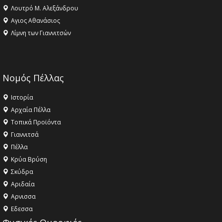
Λουτρό Μ. Αλεξάνδρου
Αγιος Αθανάσιος
Λίμνη των Γιαννιτσών
Νομός Πέλλας
Ιστορία
Αρχαία Πέλλα
Τοπικά Προϊόντα
Γιαννιτσά
Πέλλα
Κρύα Βρύση
Σκύδρα
Αριδαία
Aρνισσα
Eδεσσα