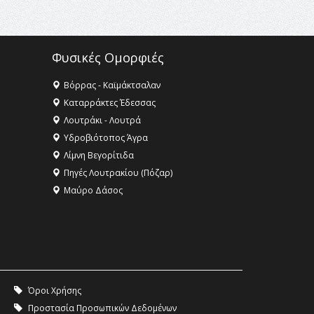
πολιτισμός Μουσική
εγκατάσταση Πόλεμος και
«Ειρήνη;» 5, 6 Αυγούστου 2026 |
Αρχαία Έδεσσα, Αρχαιολογικός
Φυσικές Ομορφιές
Χώρος Λόγγου
14:19 -
Τοποθέτηση Λάκη
Βόρρας - Καϊμάκτσαλαν
Βασιλειάδη για την Αναθεώρηση
Καταρράκτες Έδεσσας
του Συντάγματος: «Σε τέτοιες
Λουτράκι - Λουτρά
κορυφαίες θεσμικές διαδικασίες
υπάρχει μόνο η ευθύνη απέναντι
Υδροβιότοπος Άγρα
στις επόμενες γενιές»
Λίμνη Βεγορίτιδα
Πηγές Λουτρακίου (Πόζαρ)
16:35 -
Το πρόγραμμα του ΠΑΟΚ
στον δεύτερο γύρο του
Μαύρο Δάσος
Champions League!
16:27 -
Όλυμπος: Εντάχθηκε στον
Κατάλογο Παγκόσμιας
Κληρονομιάς της UNESCO –
Ομόφωνη η απόφαση Ο
Όλυμπος αναγνωρίστηκε ως
Όροι Χρήσης
φυσικό και πολιτιστικό αγαθό
εξέχουσας οικουμενικής αξίας για
Προστασία Προσωπικών Δεδομένων