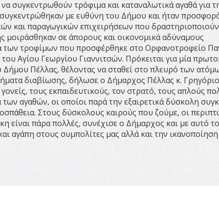
 να συγκεντρωθούν τρόφιμα και καταναλωτικά αγαθά για τ
 συγκεντρώθηκαν με ευθύνη του Δήμου και ήταν προσφορ
ικών και παραγωγικών επιχειρήσεων που δραστηριοποιούν
ης μοιράσθηκαν σε άπορους και οικονομικά αδύναμους
τα των τροφίμων που προσφέρθηκε στο Ορφανοτροφείο Πα
 του Αγίου Γεωργίου Γιαννιτσών. Πρόκειται για μία πρωτ
υ Δήμου Πέλλας, θέλοντας να σταθεί στο πλευρό των ατόμω
ήματα διαβίωσης, δήλωσε ο Δήμαρχος Πέλλας κ. Γρηγόρι
γονείς, τους εκπαιδευτικούς, τον στρατό, τους απλούς πο
ά των αγαθών, οι οποίοι παρά την εξαιρετικά δύσκολη συγ
σπάθεια. Στους δύσκολους καιρούς που ζούμε, οι περιπτ
η είναι πάρα πολλές, συνέχισε ο Δήμαρχος και με αυτό τ
ι αγάπη στους συμπολίτες μας αλλά και την ικανοποίηση 