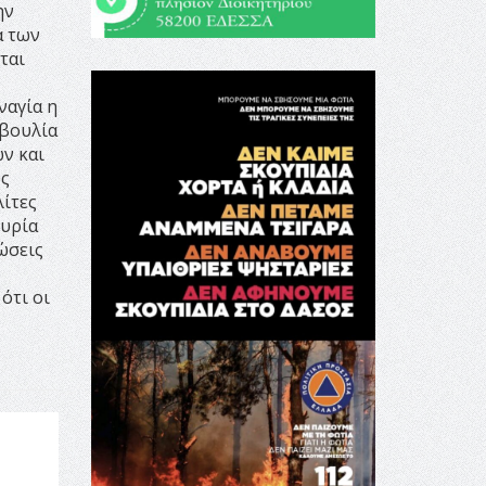
ην
ά των
ται
ναγία η
οβουλία
ν και
ος
λίτες
κυρία
ώσεις
ο
ότι οι