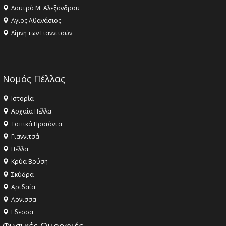
Λουτρό Μ. Αλεξάνδρου
Αγιος Αθανάσιος
Λίμνη των Γιαννιτσών
Νομός Πέλλας
Ιστορία
Αρχαία Πέλλα
Τοπικά Προϊόντα
Γιαννιτσά
Πέλλα
Κρύα Βρύση
Σκύδρα
Αριδαία
Aρνισσα
Eδεσσα