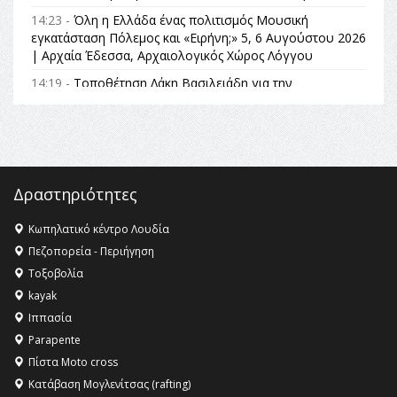
14:23 -
Όλη η Ελλάδα ένας πολιτισμός Μουσική
εγκατάσταση Πόλεμος και «Ειρήνη;» 5, 6 Αυγούστου 2026
| Αρχαία Έδεσσα, Αρχαιολογικός Χώρος Λόγγου
14:19 -
Τοποθέτηση Λάκη Βασιλειάδη για την
Αναθεώρηση του Συντάγματος: «Σε τέτοιες κορυφαίες
θεσμικές διαδικασίες υπάρχει μόνο η ευθύνη απέναντι
στις επόμενες γενιές»
16:35 -
Το πρόγραμμα του ΠΑΟΚ στον δεύτερο γύρο του
Champions League!
Δραστηριότητες
16:27 -
Όλυμπος: Εντάχθηκε στον Κατάλογο Παγκόσμιας
Κληρονομιάς της UNESCO – Ομόφωνη η απόφαση Ο
Κωπηλατικό κέντρο Λουδία
Όλυμπος αναγνωρίστηκε ως φυσικό και πολιτιστικό
Πεζοπορεία - Περιήγηση
αγαθό εξέχουσας οικουμενικής αξίας για την
Τοξοβολία
ανθρωπότητα
kayak
16:18 -
ΕΝΟΡΙΑΚΕΣ ΚΑΛΟΚΑΙΡΙΝΕΣ ΔΡΑΣΕΙΣ ΓΙΑ ΠΑΙΔΙΑ
Ιππασία
ΣΤΗΝ ΕΔΕΣΣΑ
Parapente
Πίστα Moto cross
Κατάβαση Μογλενίτσας (rafting)