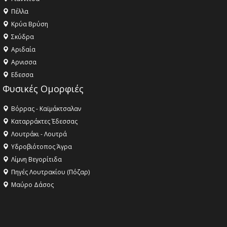
Πέλλα
Κρύα Βρύση
Σκύδρα
Αριδαία
Aρνισσα
Eδεσσα
Φυσικές Ομορφιές
Βόρρας - Καϊμάκτσαλαν
Καταρράκτες Έδεσσας
Λουτράκι - Λουτρά
Υδροβιότοπος Άγρα
Λίμνη Βεγορίτιδα
Πηγές Λουτρακίου (Πόζαρ)
Μαύρο Δάσος