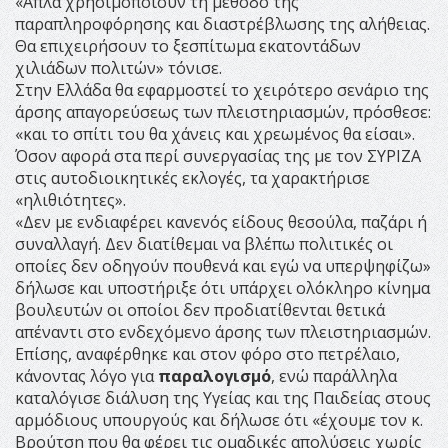
«Απλά χρησιμοποιούν τη μέθοδο της
παραπληροφόρησης και διαστρέβλωσης της αλήθειας.
Θα επιχειρήσουν το ξεσπίτωμα εκατοντάδων
χιλιάδων πολιτών» τόνισε.
Στην Ελλάδα θα εφαρμοστεί το χειρότερο
σενάριο της
άρσης απαγορεύσεως των πλειστηριασμών, πρόσθεσε:
«και το σπίτι του θα χάνεις και χρεωμένος θα είσαι».
Όσον αφορά στα περί συνεργασίας της με τον ΣΥΡΙΖΑ
στις αυτοδιοικητικές εκλογές, τα χαρακτήρισε
«ηλιθιότητες».
«Δεν με ενδιαφέρει κανενός είδους θεσούλα, παζάρι ή
συναλλαγή. Δεν διατίθεμαι να βλέπω πολιτικές οι
οποίες δεν οδηγούν πουθενά και εγώ να υπερψηφίζω»
δήλωσε και υποστήριξε ότι υπάρχει ολόκληρο κίνημα
βουλευτών οι οποίοι δεν προδιατίθενται θετικά
απέναντι στο ενδεχόμενο άρσης των πλειστηριασμών.
Επίσης, αναφέρθηκε και στον φόρο στο πετρέλαιο,
κάνοντας λόγο για
παραλογισμό
, ενώ παράλληλα
καταλόγισε διάλυση της Υγείας και της Παιδείας στους
αρμόδιους υπουργούς και δήλωσε ότι «έχουμε τον κ.
Βρούτση που θα φέρει τις ομαδικές απολύσεις χωρίς