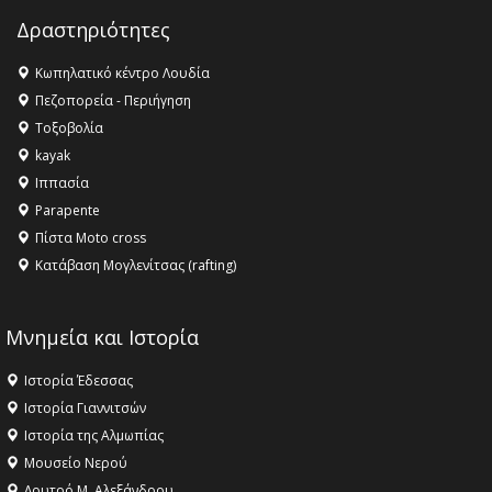
Champions League!
Δραστηριότητες
16:27 -
Όλυμπος: Εντάχθηκε στον Κατάλογο Παγκόσμιας
Κληρονομιάς της UNESCO – Ομόφωνη η απόφαση Ο
Κωπηλατικό κέντρο Λουδία
Όλυμπος αναγνωρίστηκε ως φυσικό και πολιτιστικό
Πεζοπορεία - Περιήγηση
αγαθό εξέχουσας οικουμενικής αξίας για την
Τοξοβολία
ανθρωπότητα
kayak
16:18 -
ΕΝΟΡΙΑΚΕΣ ΚΑΛΟΚΑΙΡΙΝΕΣ ΔΡΑΣΕΙΣ ΓΙΑ ΠΑΙΔΙΑ
Ιππασία
ΣΤΗΝ ΕΔΕΣΣΑ
Parapente
Πίστα Moto cross
Κατάβαση Μογλενίτσας (rafting)
Μνημεία και Ιστορία
Ιστορία Έδεσσας
Ιστορία Γιαννιτσών
Ιστορία της Αλμωπίας
Μουσείο Νερού
Λουτρό Μ. Αλεξάνδρου