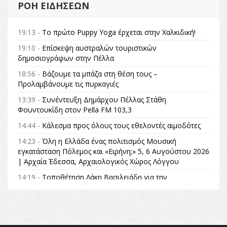
ΡΟΉ ΕΙΔΉΣΕΩΝ
19:13 -
Το πρώτο Puppy Yoga έρχεται στην Χαλκιδική!
19:10 -
Επίσκεψη αυστραλών τουριστικών
δημοσιογράφων στην Πέλλα
18:56 -
Βάζουμε τα μπάζα στη θέση τους –
Προλαμβάνουμε τις πυρκαγιές
13:39 -
Συνέντευξη Δημάρχου Πέλλας Στάθη
Φουντουκίδη στον Pella FM 103,3
14:44 -
Κάλεσμα προς όλους τους εθελοντές αιμοδότες
14:23 -
Όλη η Ελλάδα ένας πολιτισμός Μουσική
εγκατάσταση Πόλεμος και «Ειρήνη;» 5, 6 Αυγούστου 2026
| Αρχαία Έδεσσα, Αρχαιολογικός Χώρος Λόγγου
14:19 -
Τοποθέτηση Λάκη Βασιλειάδη για την
Αναθεώρηση του Συντάγματος: «Σε τέτοιες κορυφαίες
θεσμικές διαδικασίες υπάρχει μόνο η ευθύνη απέναντι
στις επόμενες γενιές»
16:35 -
Το πρόγραμμα του ΠΑΟΚ στον δεύτερο γύρο του