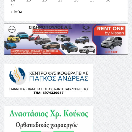
31
« Ιούλ