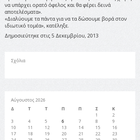
να υπάρχει ορατό όφελος και θα φέρει δεινά
αποτελέσματα».
«Διαλύουμε τα πάντα για να τα δώσουμε βορά στον
ιδιωτικό τομέα», κατέληξε.
Δημοσιεύτηκε στις 5 Δεκεμβρίου, 2013
Σχόλια
Αύγουστος 2026
Δ
Τ
Τ
Π
Π
Σ
Κ
1
2
3
4
5
6
7
8
9
10
11
12
13
14
15
16
17
18
19
20
21
22
23
24
25
26
27
28
29
30