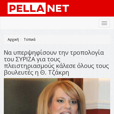
Toggl
navig
Αρχική
Τοπικά
Να υπερψηφίσουν την τροπολογία
του ΣΥΡΙΖΑ για τους
πλειστηριασμούς κάλεσε όλους τους
βουλευτές η Θ. Τζάκρη