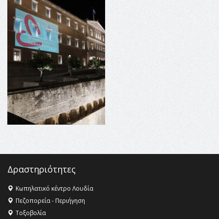
16:18 -
ΕΝΟΡΙΑΚΕΣ ΚΑΛΟΚΑΙΡΙΝΕΣ ΔΡΑΣΕΙΣ ΓΙΑ ΠΑΙΔΙΑ
ΣΤΗΝ ΕΔΕΣΣΑ
16:15 -
Εργασίες συντήρησης οδοφωτισμού στην Ενωτική
Οδό Σίνδου από την Περιφέρεια Κεντρικής Μακεδονίας
11:36 -
Λάκης Βασιλειάδης, Συνέντευξη PellaFm 103,3 για
το Μουσείο της Πέλλας, Λουτρά Πόζαρ και Χιονοδρομικό
18:09 -
Αυτό το καλοκαίρι δίνουμε ραντεβού στο πιο
όμορφο θερινό σινεμά της Ελλάδας!
Δραστηριότητες
Κωπηλατικό κέντρο Λουδία
Πεζοπορεία - Περιήγηση
Τοξοβολία