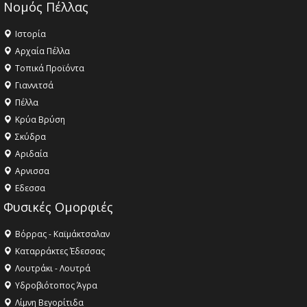
Νομός Πέλλας
Ιστορία
Αρχαία Πέλλα
Τοπικά Προϊόντα
Γιαννιτσά
Πέλλα
Κρύα Βρύση
Σκύδρα
Αριδαία
Aρνισσα
Eδεσσα
Φυσικές Ομορφιές
Βόρρας - Καϊμάκτσαλαν
Καταρράκτες Έδεσσας
Λουτράκι - Λουτρά
Υδροβιότοπος Άγρα
Λίμνη Βεγορίτιδα