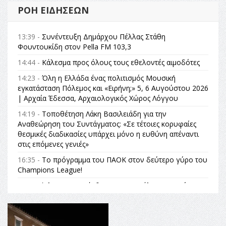
ΡΟΉ ΕΙΔΉΣΕΩΝ
13:39 -
Συνέντευξη Δημάρχου Πέλλας Στάθη
Φουντουκίδη στον Pella FM 103,3
14:44 -
Κάλεσμα προς όλους τους εθελοντές αιμοδότες
14:23 -
Όλη η Ελλάδα ένας πολιτισμός Μουσική
εγκατάσταση Πόλεμος και «Ειρήνη;» 5, 6 Αυγούστου 2026
| Αρχαία Έδεσσα, Αρχαιολογικός Χώρος Λόγγου
14:19 -
Τοποθέτηση Λάκη Βασιλειάδη για την
Αναθεώρηση του Συντάγματος: «Σε τέτοιες κορυφαίες
θεσμικές διαδικασίες υπάρχει μόνο η ευθύνη απέναντι
στις επόμενες γενιές»
16:35 -
Το πρόγραμμα του ΠΑΟΚ στον δεύτερο γύρο του
Champions League!
16:27 -
Όλυμπος: Εντάχθηκε στον Κατάλογο Παγκόσμιας
Κληρονομιάς της UNESCO – Ομόφωνη η απόφαση Ο
Όλυμπος αναγνωρίστηκε ως φυσικό και πολιτιστικό
αγαθό εξέχουσας οικουμενικής αξίας για την
ανθρωπότητα