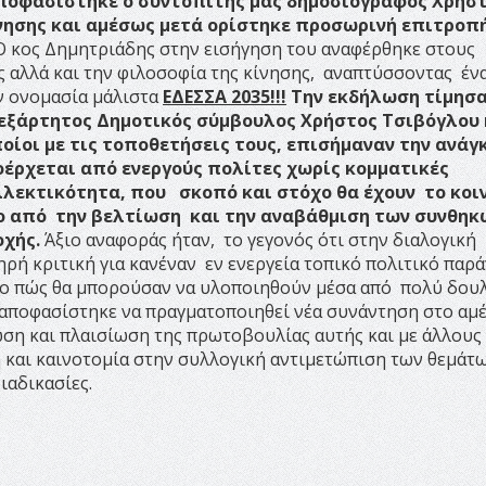
οφασίστηκε ο συντοπίτης μας δημοσιογράφος Χρήσ
ίνησης και αμέσως μετά ορίστηκε προσωρινή επιτροπ
Ο κος Δημητριάδης στην εισήγηση του αναφέρθηκε στους
ς αλλά και την φιλοσοφία της κίνησης, αναπτύσσοντας έν
ην ονομασία μάλιστα
ΕΔΕΣΣΑ 2035!!!
Την εκδήλωση τίμησ
νεξάρτητος Δημοτικός σύμβουλος Χρήστος Τσιβόγλου 
οίοι με τις τοποθετήσεις τους, επισήμαναν την ανάγ
οέρχεται από ενεργούς πολίτες χωρίς κομματικές
λεκτικότητα, που σκοπό και στόχο θα έχουν το κοι
λο από την βελτίωση και την αναβάθμιση των συνθηκ
οχής.
Άξιο αναφοράς ήταν, το γεγονός ότι στην διαλογική
ή κριτική για κανέναν εν ενεργεία τοπικό πολιτικό παρά
το πώς θα μπορούσαν να υλοποιηθούν μέσα από πολύ δου
ς αποφασίστηκε να πραγματοποιηθεί νέα συνάντηση στο αμ
ση και πλαισίωση της πρωτοβουλίας αυτής και με άλλους
ή και καινοτομία στην συλλογική αντιμετώπιση των θεμάτ
ιαδικασίες.