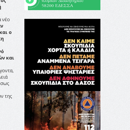
τος
ή
α νέο
αν
και ο
κη
νό
ών και
γοντα,
λειά
έσως
ων της