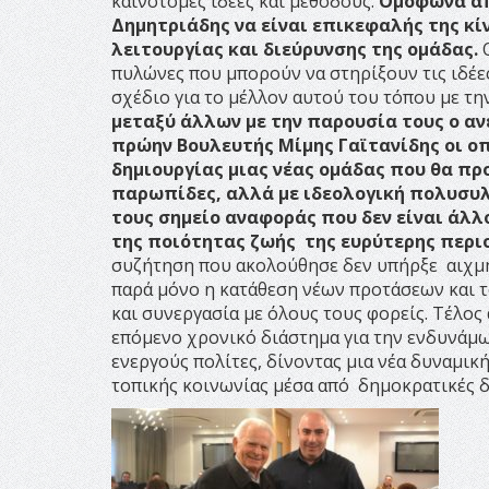
καινοτόμες ιδέες και μεθόδους.
Ομόφωνα απ
Δημητριάδης να είναι επικεφαλής της κ
λειτουργίας και διεύρυνσης της ομάδας.
πυλώνες που μπορούν να στηρίξουν τις ιδέε
σχέδιο για το μέλλον αυτού του τόπου με τ
μεταξύ άλλων με την παρουσία τους ο α
πρώην Βουλευτής Μίμης Γαϊτανίδης οι οπ
δημιουργίας μιας νέας ομάδας που θα πρ
παρωπίδες, αλλά με ιδεολογική πολυσυλ
τους σημείο αναφοράς που δεν είναι άλ
της ποιότητας ζωής της ευρύτερης περι
συζήτηση που ακολούθησε δεν υπήρξε αιχμηρ
παρά μόνο η κατάθεση νέων προτάσεων και 
και συνεργασία με όλους τους φορείς. Τέλο
επόμενο χρονικό διάστημα για την ενδυνάμω
ενεργούς πολίτες, δίνοντας μια νέα δυναμικ
τοπικής κοινωνίας μέσα από δημοκρατικές δ