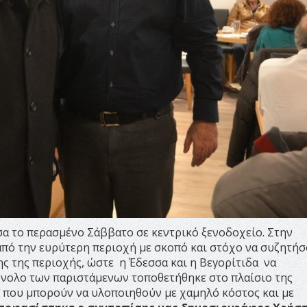
α το περασμένο Σάββατο σε κεντρικό ξενοδοχείο. Στην
πό την ευρύτερη περιοχή με σκοπό και στόχο να συζητήσ
ς της περιοχής, ώστε η Έδεσσα και η Βεγορίτιδα να
νολο των παριστάμενων τοποθετήθηκε στο πλαίσιο της
 που μπορούν να υλοποιηθούν με χαμηλό κόστος και με