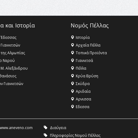
α και Ιστορία
Νομός Πέλλας
 Έδεσσας
Ιστορία
 Γιαννιτσών
Αρχαία Πέλλα
 της Αλμωπίας
Τοπικά Προϊόντα
ο Νερού
Γιαννιτσά
 Μ. Αλεξάνδρου
Πέλλα
θανάσιος
Κρύα Βρύση
ων Γιαννιτσών
Σκύδρα
Αριδαία
Aρνισσα
Eδεσσα
www.aneveno.com
Διαύγεια
Πληροφορίες Νομού Πέλλας