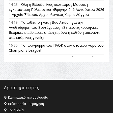
14:23 -
Όλη η Ελλάδα ένας πολιτισμός Μουσική
εγκατάσταση Πόλεμος και «Ειρήνη;» 5, 6 Αυγούστου 2026
| Αρχαία Έδεσσα, Αρχαιολογικός Χώρος Λόγγου
14:19 -
Τοποθέτηση Λάκη Βασιλειάδη για την
Αναθεώρηση του Συντάγματος: «Σε τέτοιες κορυφαίες
θεσμικές διαδικασίες υπάρχει μόνο η ευθύνη απέναντι
στις επόμενες γενιές»
16:35 -
Το πρόγραμμα του ΠΑΟΚ στον δεύτερο γύρο του
Champions League!
16:27 -
Όλυμπος: Εντάχθηκε στον Κατάλογο Παγκόσμιας
Κληρονομιάς της UNESCO – Ομόφωνη η απόφαση Ο
Όλυμπος αναγνωρίστηκε ως φυσικό και πολιτιστικό
αγαθό εξέχουσας οικουμενικής αξίας για την
ανθρωπότητα
16:18 -
ΕΝΟΡΙΑΚΕΣ ΚΑΛΟΚΑΙΡΙΝΕΣ ΔΡΑΣΕΙΣ ΓΙΑ ΠΑΙΔΙΑ
Δραστηριότητες
ΣΤΗΝ ΕΔΕΣΣΑ
Κωπηλατικό κέντρο Λουδία
16:15 -
Εργασίες συντήρησης οδοφωτισμού στην Ενωτική
Πεζοπορεία - Περιήγηση
Οδό Σίνδου από την Περιφέρεια Κεντρικής Μακεδονίας
Τοξοβολία
11:36 -
Λάκης Βασιλειάδης, Συνέντευξη PellaFm 103,3 για