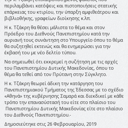
περιλαμβάνει κατόψεις και πιστοποιήσεις στατικής
επάρκειας του κτιρίου, την ύπαρξη αμφιθεάτρου και
βιβλιοθήκης, γραφείων διοίκησης κ.λπ.
Η κ. Τζάκρη θα θέσει μάλιστα το θέμα και στον
Πρόεδρο του Διεθνούς Πανεπιστημίου κατά την
αυριανή τους συνάντηση στο Υπουργείο όπου το θέμα
θα συζητηθεί εκτενώς και θα ενημερώσει για την
έκβασή του με νέο δελτίο τύπου.
Να σημειωθεί ότι εκκρεμεί η συζήτηση με τις αρχές
του Πανεπιστημίου Δυτικής Μακεδονίας, όπου το
θέμα θα τεθεί από τον Πρύτανη στην Σύγκλητο.
Η κ. Τζάκρη θεωρεί άδικη την κατάργηση του
Πανεπιστημιακού Τμήματος της Έδεσσας με το σχέδιο
«Αθηνά» της κυβέρνησης Σαμαρά και διεκδικεί με κάθε
τρόπο την επανασύστασή του είτε στο πλαίσιο του
Πανεπιστημίου Δυτικής Μακεδονίας είτε στο πλαίσιο
του Διεθνούς Πανεπιστημίου.-
Δημοσιεύτηκε στις 26 Φεβρουαρίου, 2019