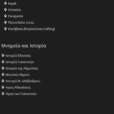
kayak
το Μουσείο της Πέλλας, Λουτρά Πόζαρ και Χιονοδρομικό
Ιππασία
18:09 -
Αυτό το καλοκαίρι δίνουμε ραντεβού στο πιο
Parapente
όμορφο θερινό σινεμά της Ελλάδας!
Πίστα Moto cross
Κατάβαση Μογλενίτσας (rafting)
Μνημεία και Ιστορία
Ιστορία Έδεσσας
Ιστορία Γιαννιτσών
Ιστορία της Αλμωπίας
Μουσείο Νερού
Λουτρό Μ. Αλεξάνδρου
Αγιος Αθανάσιος
Λίμνη των Γιαννιτσών