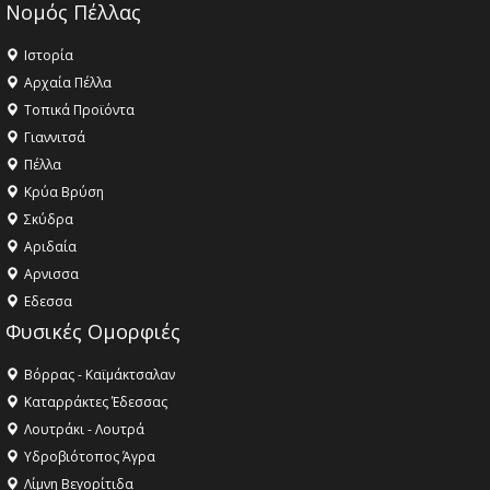
Νομός Πέλλας
Ιστορία
Αρχαία Πέλλα
Τοπικά Προϊόντα
Γιαννιτσά
Πέλλα
Κρύα Βρύση
Σκύδρα
Αριδαία
Aρνισσα
Eδεσσα
Φυσικές Ομορφιές
Βόρρας - Καϊμάκτσαλαν
Καταρράκτες Έδεσσας
Λουτράκι - Λουτρά
Υδροβιότοπος Άγρα
Λίμνη Βεγορίτιδα