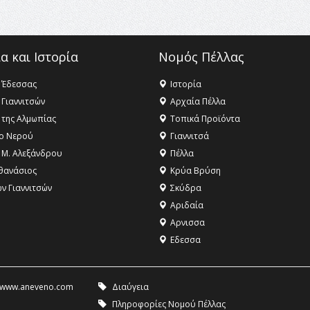
α και Ιστορία
Νομός Πέλλας
 Έδεσσας
Ιστορία
 Γιαννιτσών
Αρχαία Πέλλα
 της Αλμωπίας
Τοπικά Προϊόντα
ο Νερού
Γιαννιτσά
 Μ. Αλεξάνδρου
Πέλλα
θανάσιος
Κρύα Βρύση
ων Γιαννιτσών
Σκύδρα
Αριδαία
Aρνισσα
Eδεσσα
www.aneveno.com
Διαύγεια
Πληροφορίες Νομού Πέλλας