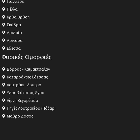
Γιαννιτσά
Πέλλα
Κρύα Βρύση
Σκύδρα
Αριδαία
Aρνισσα
Eδεσσα
Φυσικές Ομορφιές
Βόρρας - Καϊμάκτσαλαν
Καταρράκτες Έδεσσας
Λουτράκι - Λουτρά
Υδροβιότοπος Άγρα
Λίμνη Βεγορίτιδα
Πηγές Λουτρακίου (Πόζαρ)
Μαύρο Δάσος