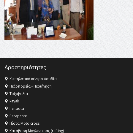
αγαθό εξέχουσας οικουμενικής αξίας για την
ανθρωπότητα
16:18 -
ΕΝΟΡΙΑΚΕΣ ΚΑΛΟΚΑΙΡΙΝΕΣ ΔΡΑΣΕΙΣ ΓΙΑ ΠΑΙΔΙΑ
ΣΤΗΝ ΕΔΕΣΣΑ
Δραστηριότητες
Κωπηλατικό κέντρο Λουδία
Πεζοπορεία - Περιήγηση
Τοξοβολία
kayak
Ιππασία
Parapente
Πίστα Moto cross
Κατάβαση Μογλενίτσας (rafting)