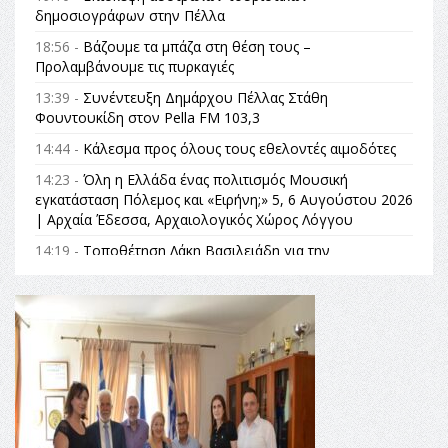
δημοσιογράφων στην Πέλλα
18:56 -
Βάζουμε τα μπάζα στη θέση τους –
Προλαμβάνουμε τις πυρκαγιές
13:39 -
Συνέντευξη Δημάρχου Πέλλας Στάθη
Φουντουκίδη στον Pella FM 103,3
14:44 -
Κάλεσμα προς όλους τους εθελοντές αιμοδότες
14:23 -
Όλη η Ελλάδα ένας πολιτισμός Μουσική
εγκατάσταση Πόλεμος και «Ειρήνη;» 5, 6 Αυγούστου 2026
| Αρχαία Έδεσσα, Αρχαιολογικός Χώρος Λόγγου
14:19 -
Τοποθέτηση Λάκη Βασιλειάδη για την
Αναθεώρηση του Συντάγματος: «Σε τέτοιες κορυφαίες
θεσμικές διαδικασίες υπάρχει μόνο η ευθύνη απέναντι
στις επόμενες γενιές»
16:35 -
Το πρόγραμμα του ΠΑΟΚ στον δεύτερο γύρο του
Champions League!
16:27 -
Όλυμπος: Εντάχθηκε στον Κατάλογο Παγκόσμιας
Κληρονομιάς της UNESCO – Ομόφωνη η απόφαση Ο
Όλυμπος αναγνωρίστηκε ως φυσικό και πολιτιστικό