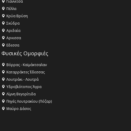
Γιαννιτσά
Πέλλα
Κρύα Βρύση
Σκύδρα
Αριδαία
Aρνισσα
Eδεσσα
Φυσικές Ομορφιές
Βόρρας - Καϊμάκτσαλαν
Καταρράκτες Έδεσσας
Λουτράκι - Λουτρά
Υδροβιότοπος Άγρα
Λίμνη Βεγορίτιδα
Πηγές Λουτρακίου (Πόζαρ)
Μαύρο Δάσος