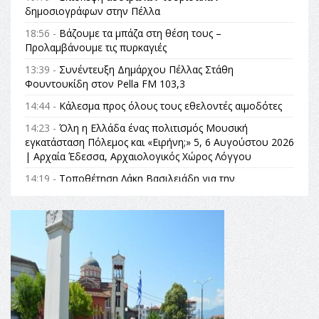
δημοσιογράφων στην Πέλλα
18:56 -
Βάζουμε τα μπάζα στη θέση τους –
Προλαμβάνουμε τις πυρκαγιές
13:39 -
Συνέντευξη Δημάρχου Πέλλας Στάθη
Φουντουκίδη στον Pella FM 103,3
14:44 -
Κάλεσμα προς όλους τους εθελοντές αιμοδότες
14:23 -
Όλη η Ελλάδα ένας πολιτισμός Μουσική
εγκατάσταση Πόλεμος και «Ειρήνη;» 5, 6 Αυγούστου 2026
| Αρχαία Έδεσσα, Αρχαιολογικός Χώρος Λόγγου
14:19 -
Τοποθέτηση Λάκη Βασιλειάδη για την
Αναθεώρηση του Συντάγματος: «Σε τέτοιες κορυφαίες
θεσμικές διαδικασίες υπάρχει μόνο η ευθύνη απέναντι
στις επόμενες γενιές»
16:35 -
Το πρόγραμμα του ΠΑΟΚ στον δεύτερο γύρο του
Champions League!
16:27 -
Όλυμπος: Εντάχθηκε στον Κατάλογο Παγκόσμιας
Κληρονομιάς της UNESCO – Ομόφωνη η απόφαση Ο
Όλυμπος αναγνωρίστηκε ως φυσικό και πολιτιστικό