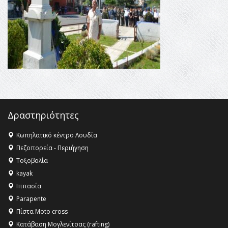
αγαθό εξέχουσας οικουμενικής αξίας για την
ανθρωπότητα
16:18 -
ΕΝΟΡΙΑΚΕΣ ΚΑΛΟΚΑΙΡΙΝΕΣ ΔΡΑΣΕΙΣ ΓΙΑ ΠΑΙΔΙΑ
ΣΤΗΝ ΕΔΕΣΣΑ
Δραστηριότητες
Κωπηλατικό κέντρο Λουδία
Πεζοπορεία - Περιήγηση
Τοξοβολία
kayak
Ιππασία
Parapente
Πίστα Moto cross
Κατάβαση Μογλενίτσας (rafting)