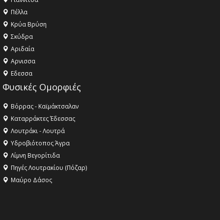
Πέλλα
Κρύα Βρύση
Σκύδρα
Αριδαία
Aρνισσα
Eδεσσα
Φυσικές Ομορφιές
Βόρρας - Καϊμάκτσαλαν
Καταρράκτες Έδεσσας
Λουτράκι - Λουτρά
Υδροβιότοπος Άγρα
Λίμνη Βεγορίτιδα
Πηγές Λουτρακίου (Πόζαρ)
Μαύρο Δάσος