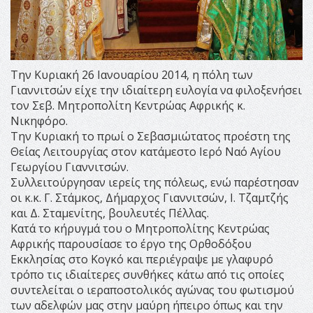
Την Κυριακή 26 Ιανουαρίου 2014, η πόλη των
Γιαννιτσών είχε την ιδιαίτερη ευλογία να φιλοξενήσει
τον Σεβ. Μητροπολίτη Κεντρώας Αφρικής κ.
Νικηφόρο.
Την Κυριακή το πρωί ο Σεβασμιώτατος προέστη της
Θείας Λειτουργίας στον κατάμεστο Ιερό Ναό Αγίου
Γεωργίου Γιαννιτσών.
Συλλειτούργησαν ιερείς της πόλεως, ενώ παρέστησαν
οι κ.κ. Γ. Στάμκος, Δήμαρχος Γιαννιτσών, Ι. Τζαμτζής
και Δ. Σταμενίτης, βουλευτές Πέλλας.
Κατά το κήρυγμά του ο Μητροπολίτης Κεντρώας
Αφρικής παρουσίασε το έργο της Ορθοδόξου
Εκκλησίας στο Κογκό και περιέγραψε με γλαφυρό
τρόπο τις ιδιαίτερες συνθήκες κάτω από τις οποίες
συντελείται ο ιεραποστολικός αγώνας του φωτισμού
των αδελφών μας στην μαύρη ήπειρο όπως και την