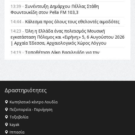
13:39 -
Συνέντευξη Δημάρχου Πέλλας Στάθη
Φουντουκίδη στον Pella FM 103,3
14:44 -
Κάλεσμα προς όλους τους εθελοντές αιμοδότες
14:23 -
Όλη η Ελλάδα ένας πολιτισμός Μουσική
εγκατάσταση Πόλεμος και «Ειρήνη;» 5, 6 Αυγούστου 2026
| Αρχαία Έδεσσα, Αρχαιολογικός Χώρος Λόγγου
14:19 -
Τοποθέτηση Λάκη Βασιλειάδη για την
Αναθεώρηση του Συντάγματος: «Σε τέτοιες κορυφαίες
θεσμικές διαδικασίες υπάρχει μόνο η ευθύνη απέναντι
στις επόμενες γενιές»
16:35 -
Το πρόγραμμα του ΠΑΟΚ στον δεύτερο γύρο του
Champions League!
Δραστηριότητες
16:27 -
Όλυμπος: Εντάχθηκε στον Κατάλογο Παγκόσμιας
Κληρονομιάς της UNESCO – Ομόφωνη η απόφαση Ο
Κωπηλατικό κέντρο Λουδία
Όλυμπος αναγνωρίστηκε ως φυσικό και πολιτιστικό
Πεζοπορεία - Περιήγηση
αγαθό εξέχουσας οικουμενικής αξίας για την
Τοξοβολία
ανθρωπότητα
kayak
16:18 -
ΕΝΟΡΙΑΚΕΣ ΚΑΛΟΚΑΙΡΙΝΕΣ ΔΡΑΣΕΙΣ ΓΙΑ ΠΑΙΔΙΑ
Ιππασία
ΣΤΗΝ ΕΔΕΣΣΑ