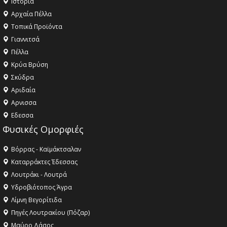
Ιστορία
Αρχαία Πέλλα
Τοπικά Προϊόντα
Γιαννιτσά
Πέλλα
Κρύα Βρύση
Σκύδρα
Αριδαία
Aρνισσα
Eδεσσα
Φυσικές Ομορφιές
Βόρρας - Καϊμάκτσαλαν
Καταρράκτες Έδεσσας
Λουτράκι - Λουτρά
Υδροβιότοπος Άγρα
Λίμνη Βεγορίτιδα
Πηγές Λουτρακίου (Πόζαρ)
Μαύρο Δάσος