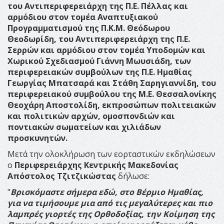
του Αντιπεριφερειάρχη της Π.Ε. Πέλλας και
αρμόδιου στον τομέα Αναπτυξιακού
Προγραμματισμού της Π.Κ.Μ. Θεόδωρου
Θεοδωρίδη, του Αντιπεριφερειάρχη της Π.Ε.
Σερρών και αρμόδιου στον τομέα Υποδομών και
Χωρικού Σχεδιασμού Γιάννη Μωυσιάδη, των
περιφερειακών συμβούλων της Π.Ε. Ημαθίας
Γεωργίας Μπατσαρά και Στάθη Σαρηγιαννίδη, του
περιφερειακού συμβούλου της Μ.Ε. Θεσσαλονίκης
Θεοχάρη Αποστολίδη, εκπροσώπων πολιτειακών
και πολιτικών αρχών, ομοσπονδιών και
ποντιακών σωματείων και χιλιάδων
προσκυνητών.
Μετά την ολοκλήρωση των εορταστικών εκδηλώσεων
ο
Περιφερειάρχης Κεντρικής Μακεδονίας
Απόστολος Τζιτζικώστας
δήλωσε:
"
Βρισκόμαστε σήμερα εδώ, στο Βέρμιο Ημαθίας,
για να τιμήσουμε μια από τις μεγαλύτερες και πιο
λαμπρές γιορτές της Ορθοδοξίας, την Κοίμηση της