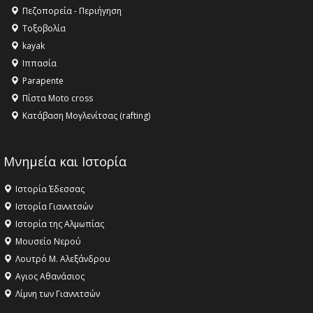
Όλυμπος αναγνωρίστηκε ως φυσικό και πολιτιστικό
Πεζοπορεία - Περιήγηση
αγαθό εξέχουσας οικουμενικής αξίας για την
Τοξοβολία
ανθρωπότητα
kayak
16:18 -
ΕΝΟΡΙΑΚΕΣ ΚΑΛΟΚΑΙΡΙΝΕΣ ΔΡΑΣΕΙΣ ΓΙΑ ΠΑΙΔΙΑ
Ιππασία
ΣΤΗΝ ΕΔΕΣΣΑ
Parapente
Πίστα Moto cross
Κατάβαση Μογλενίτσας (rafting)
Μνημεία και Ιστορία
Ιστορία Έδεσσας
Ιστορία Γιαννιτσών
Ιστορία της Αλμωπίας
Μουσείο Νερού
Λουτρό Μ. Αλεξάνδρου
Αγιος Αθανάσιος
Λίμνη των Γιαννιτσών