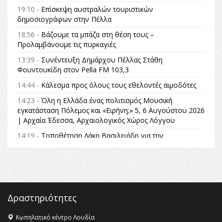
19:10 -
Επίσκεψη αυστραλών τουριστικών
δημοσιογράφων στην Πέλλα
18:56 -
Βάζουμε τα μπάζα στη θέση τους –
Προλαμβάνουμε τις πυρκαγιές
13:39 -
Συνέντευξη Δημάρχου Πέλλας Στάθη
Φουντουκίδη στον Pella FM 103,3
14:44 -
Κάλεσμα προς όλους τους εθελοντές αιμοδότες
14:23 -
Όλη η Ελλάδα ένας πολιτισμός Μουσική
εγκατάσταση Πόλεμος και «Ειρήνη;» 5, 6 Αυγούστου 2026
| Αρχαία Έδεσσα, Αρχαιολογικός Χώρος Λόγγου
14:19 -
Τοποθέτηση Λάκη Βασιλειάδη για την
Αναθεώρηση του Συντάγματος: «Σε τέτοιες κορυφαίες
θεσμικές διαδικασίες υπάρχει μόνο η ευθύνη απέναντι
στις επόμενες γενιές»
16:35 -
Το πρόγραμμα του ΠΑΟΚ στον δεύτερο γύρο του
Champions League!
Δραστηριότητες
16:27 -
Όλυμπος: Εντάχθηκε στον Κατάλογο Παγκόσμιας
Κληρονομιάς της UNESCO – Ομόφωνη η απόφαση Ο
Κωπηλατικό κέντρο Λουδία