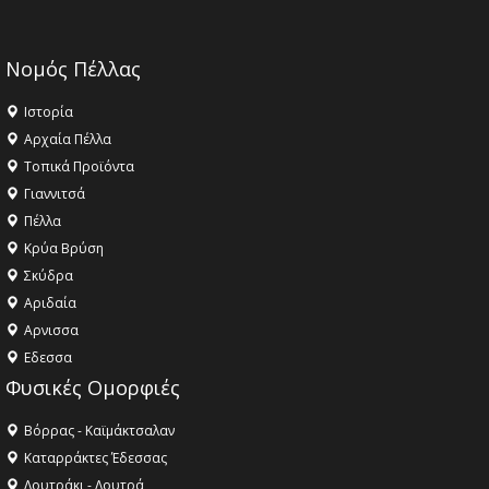
Νομός Πέλλας
Ιστορία
Αρχαία Πέλλα
Τοπικά Προϊόντα
Γιαννιτσά
Πέλλα
Κρύα Βρύση
Σκύδρα
Αριδαία
Aρνισσα
Eδεσσα
Φυσικές Ομορφιές
Βόρρας - Καϊμάκτσαλαν
Καταρράκτες Έδεσσας
Λουτράκι - Λουτρά