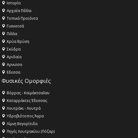
Ιστορία
Αρχαία Πέλλα
Τοπικά Προϊόντα
Γιαννιτσά
Πέλλα
Κρύα Βρύση
Σκύδρα
Αριδαία
Aρνισσα
Eδεσσα
Φυσικές Ομορφιές
Βόρρας - Καϊμάκτσαλαν
Καταρράκτες Έδεσσας
Λουτράκι - Λουτρά
Υδροβιότοπος Άγρα
Λίμνη Βεγορίτιδα
Πηγές Λουτρακίου (Πόζαρ)