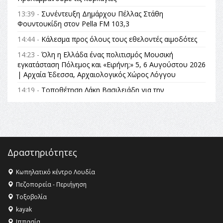
13:39 -
Συνέντευξη Δημάρχου Πέλλας Στάθη
Φουντουκίδη στον Pella FM 103,3
14:44 -
Κάλεσμα προς όλους τους εθελοντές αιμοδότες
14:23 -
Όλη η Ελλάδα ένας πολιτισμός Μουσική
εγκατάσταση Πόλεμος και «Ειρήνη;» 5, 6 Αυγούστου 2026
| Αρχαία Έδεσσα, Αρχαιολογικός Χώρος Λόγγου
14:19 -
Τοποθέτηση Λάκη Βασιλειάδη για την
Αναθεώρηση του Συντάγματος: «Σε τέτοιες κορυφαίες
θεσμικές διαδικασίες υπάρχει μόνο η ευθύνη απέναντι
στις επόμενες γενιές»
16:35 -
Το πρόγραμμα του ΠΑΟΚ στον δεύτερο γύρο του
Champions League!
Δραστηριότητες
16:27 -
Όλυμπος: Εντάχθηκε στον Κατάλογο Παγκόσμιας
Κληρονομιάς της UNESCO – Ομόφωνη η απόφαση Ο
Κωπηλατικό κέντρο Λουδία
Όλυμπος αναγνωρίστηκε ως φυσικό και πολιτιστικό
Πεζοπορεία - Περιήγηση
αγαθό εξέχουσας οικουμενικής αξίας για την
Τοξοβολία
ανθρωπότητα
kayak
16:18 -
ΕΝΟΡΙΑΚΕΣ ΚΑΛΟΚΑΙΡΙΝΕΣ ΔΡΑΣΕΙΣ ΓΙΑ ΠΑΙΔΙΑ
Ιππασία