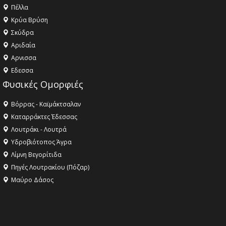
Πέλλα
Κρύα Βρύση
Σκύδρα
Αριδαία
Aρνισσα
Eδεσσα
Φυσικές Ομορφιές
Βόρρας - Καϊμάκτσαλαν
Καταρράκτες Έδεσσας
Λουτράκι - Λουτρά
Υδροβιότοπος Άγρα
Λίμνη Βεγορίτιδα
Πηγές Λουτρακίου (Πόζαρ)
Μαύρο Δάσος