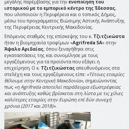
μεγάλης παρέμβασης για την
ενοποίηση του
ιστορικού με το εμπορικό κέντρο της Έδεσσας
,
που υλοποιούν η Περιφέρεια και ο τοπικός Δήμος,
μέσω του προγράμματος Βιώσιμης Αστικής Ανάπτυξης
της Περιφέρειας Κεντρικής Μακεδονίας.
Επόμενος σταθμός της επίσκεψης του κ.
Τζιτζικώστα
ήταν η βιομηχανία τροφίμων «
Agrifreda SA
» στην
Άψαλο Αριδαίας
, όπου ξεναγήθηκε στις
εγκαταστάσεις της και συνομίλησε με τους
εργαζόμενους για τα προϊόντα που εξάγει η
επιχείρηση. Ο κ.
Τζιτζικώστας
απευθυνόμενος στα
στελέχη και τους εργαζόμενους είπε:
«Τέτοιες εταιρίες
θέλουμε στην Κεντρική Μακεδονία»,
σημειώνοντας
πως
«η
Agrifreda
αποτελεί παράδειγμα εξωστρέφειας
και ανάπτυξης
καθώς βρίσκεται στη λίστα με τις χίλιες
καλύτερες εταιρίες στην Ευρώπη επί δύο συνεχή
χρόνια (2017 και 2018)»
.