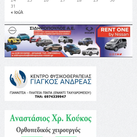
31
« Ιούλ