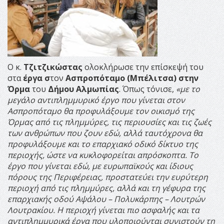
Ο κ.
Τζιτζικώστας
ολοκλήρωσε την επίσκεψή του
στα
έργα σ
τον
Ασπροπόταμο (Μπέλιτσα) στην
Όρμα
του
Δήμου Αλμωπίας
. Όπως τόνισε,
«με το
μεγάλο αντιπλημμυρικό έργο που γίνεται στον
Ασπροπόταμο θα προφυλάξουμε τον οικισμό της
Όρμας από τις πλημμύρες, τις περιουσίες και τις ζωές
των ανθρώπων που ζουν εδώ, αλλά ταυτόχρονα θα
προφυλάξουμε και το επαρχιακό οδικό δίκτυο της
περιοχής, ώστε να κυκλοφορείται απρόσκοπτα. Το
έργο που γίνεται εδώ, με ευρωπαϊκούς και ίδιους
πόρους της Περιφέρειας, προστατεύει την ευρύτερη
περιοχή από τις πλημμύρες, αλλά και τη γέφυρα της
επαρχιακής οδού Αψάλου – Πολυκάρπης – Λουτρών
Λουτρακίου. Η περιοχή γίνεται πιο ασφαλής και τα
αντιπλημμυρικά έργα που υλοποιούνται συνιστούν τη