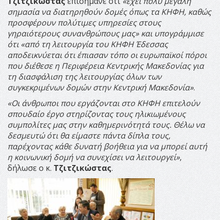
Τζιτζικώστας
επισήμανε ότι
«έχει πολύ μεγάλη
σημασία να διατηρηθούν δομές όπως τα ΚΗΦΗ, καθώς
προσφέρουν πολύτιμες υπηρεσίες στους
γηραιότερους συνανθρώπους μας» και υπογράμμισε
ότι «από τη λειτουργία του ΚΗΦΗ Έδεσσας
αποδεικνύεται ότι έπιασαν τόπο οι ευρωπαϊκοί πόροι
που διέθεσε η Περιφέρεια Κεντρικής Μακεδονίας για
τη διασφάλιση της λειτουργίας όλων των
συγκεκριμένων δομών στην Κεντρική Μακεδονία»
.
«Οι άνθρωποι που εργάζονται στο ΚΗΦΗ επιτελούν
σπουδαίο έργο στηρίζοντας τους ηλικιωμένους
συμπολίτες μας στην καθημερινότητά τους. Θέλω να
δεσμευτώ ότι θα είμαστε πάντα δίπλα τους,
παρέχοντας κάθε δυνατή βοήθεια για να μπορεί αυτή
η κοινωνική δομή να συνεχίσει να λειτουργεί»
,
δήλωσε ο κ.
Τζιτζικώστας
.