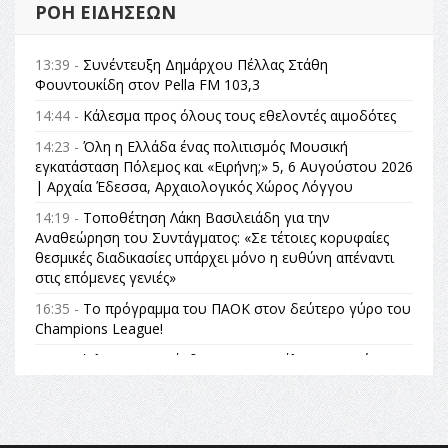
ΡΟΉ ΕΙΔΉΣΕΩΝ
13:39 -
Συνέντευξη Δημάρχου Πέλλας Στάθη
Φουντουκίδη στον Pella FM 103,3
14:44 -
Κάλεσμα προς όλους τους εθελοντές αιμοδότες
14:23 -
Όλη η Ελλάδα ένας πολιτισμός Μουσική
εγκατάσταση Πόλεμος και «Ειρήνη;» 5, 6 Αυγούστου 2026
| Αρχαία Έδεσσα, Αρχαιολογικός Χώρος Λόγγου
14:19 -
Τοποθέτηση Λάκη Βασιλειάδη για την
Αναθεώρηση του Συντάγματος: «Σε τέτοιες κορυφαίες
θεσμικές διαδικασίες υπάρχει μόνο η ευθύνη απέναντι
στις επόμενες γενιές»
16:35 -
Το πρόγραμμα του ΠΑΟΚ στον δεύτερο γύρο του
Champions League!
16:27 -
Όλυμπος: Εντάχθηκε στον Κατάλογο Παγκόσμιας
Κληρονομιάς της UNESCO – Ομόφωνη η απόφαση Ο
Όλυμπος αναγνωρίστηκε ως φυσικό και πολιτιστικό
αγαθό εξέχουσας οικουμενικής αξίας για την
ανθρωπότητα