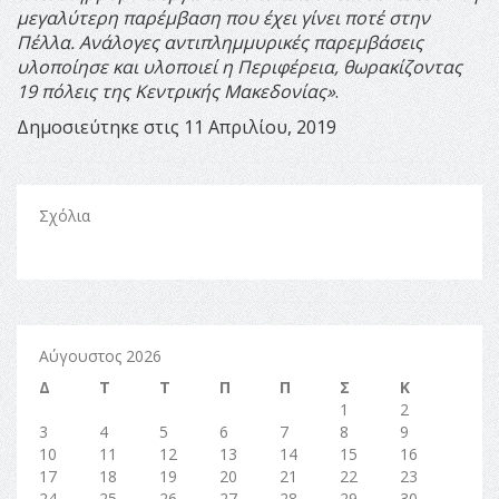
μεγαλύτερη παρέμβαση που έχει γίνει ποτέ στην
Πέλλα. Ανάλογες αντιπλημμυρικές παρεμβάσεις
υλοποίησε και υλοποιεί η Περιφέρεια, θωρακίζοντας
19 πόλεις της Κεντρικής Μακεδονίας»
.
Δημοσιεύτηκε στις 11 Απριλίου, 2019
Σχόλια
Αύγουστος 2026
Δ
Τ
Τ
Π
Π
Σ
Κ
1
2
3
4
5
6
7
8
9
10
11
12
13
14
15
16
17
18
19
20
21
22
23
24
25
26
27
28
29
30