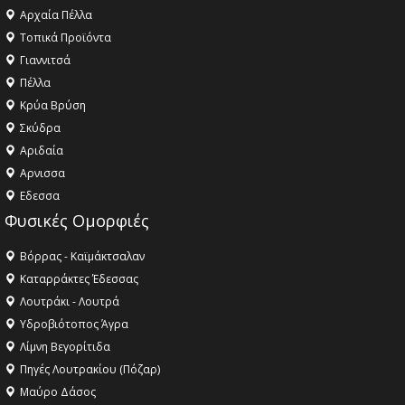
Αρχαία Πέλλα
Τοπικά Προϊόντα
Γιαννιτσά
Πέλλα
Κρύα Βρύση
Σκύδρα
Αριδαία
Aρνισσα
Eδεσσα
Φυσικές Ομορφιές
Βόρρας - Καϊμάκτσαλαν
Καταρράκτες Έδεσσας
Λουτράκι - Λουτρά
Υδροβιότοπος Άγρα
Λίμνη Βεγορίτιδα
Πηγές Λουτρακίου (Πόζαρ)
Μαύρο Δάσος