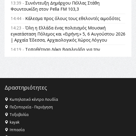
13:39 -
Συνέντευξη Δημάρχου Πέλλας Στάθη
Φουντουκίδη στον Pella FM 103,3
14:44 -
Κάλεσμα προς όλους τους εθελοντές αιμοδότες
14:23 -
Όλη η Ελλάδα ένας πολιτισμός Μουσική
εγκατάσταση Πόλεμος και «Ειρήνη;» 5, 6 Αυγούστου 2026
| Αρχαία Έδεσσα, Αρχαιολογικός Χώρος Λόγγου
14:19 -
Τοποθέτηση Λάκη Βασιλειάδη για την
Αναθεώρηση του Συντάγματος: «Σε τέτοιες κορυφαίες
θεσμικές διαδικασίες υπάρχει μόνο η ευθύνη απέναντι
στις επόμενες γενιές»
16:35 -
Το πρόγραμμα του ΠΑΟΚ στον δεύτερο γύρο του
Champions League!
Δραστηριότητες
16:27 -
Όλυμπος: Εντάχθηκε στον Κατάλογο Παγκόσμιας
Κληρονομιάς της UNESCO – Ομόφωνη η απόφαση Ο
Κωπηλατικό κέντρο Λουδία
Όλυμπος αναγνωρίστηκε ως φυσικό και πολιτιστικό
Πεζοπορεία - Περιήγηση
αγαθό εξέχουσας οικουμενικής αξίας για την
Τοξοβολία
ανθρωπότητα
kayak
16:18 -
ΕΝΟΡΙΑΚΕΣ ΚΑΛΟΚΑΙΡΙΝΕΣ ΔΡΑΣΕΙΣ ΓΙΑ ΠΑΙΔΙΑ
Ιππασία
ΣΤΗΝ ΕΔΕΣΣΑ