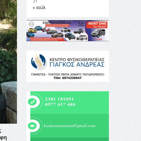
31
« Ιούλ
ς
ρφη