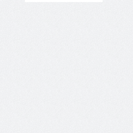
14:23 -
Όλη η Ελλάδα ένας
πολιτισμός Μουσική
εγκατάσταση Πόλεμος και
«Ειρήνη;» 5, 6 Αυγούστου 2026 |
Αρχαία Έδεσσα, Αρχαιολογικός
Χώρος Λόγγου
14:19 -
Τοποθέτηση Λάκη
Βασιλειάδη για την Αναθεώρηση
του Συντάγματος: «Σε τέτοιες
κορυφαίες θεσμικές διαδικασίες
υπάρχει μόνο η ευθύνη απέναντι
στις επόμενες γενιές»
16:35 -
Το πρόγραμμα του ΠΑΟΚ
στον δεύτερο γύρο του
Champions League!
16:27 -
Όλυμπος: Εντάχθηκε στον
Κατάλογο Παγκόσμιας
Κληρονομιάς της UNESCO –
Ομόφωνη η απόφαση Ο
Όλυμπος αναγνωρίστηκε ως
φυσικό και πολιτιστικό αγαθό