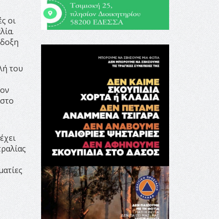
ς οι
λία.
όδοξη
λή του
τον
 στο
έχει
τραλίας
ματίες