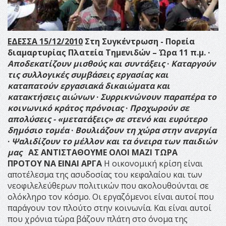
ΕΔΕΣΣΑ 15/12/2010
Στη Συγκέντρωση - Πορεία
διαμαρτυρίας
Πλατεία Τημενιδών – Ώρα 11 π.μ.
·
Αποδεκατίζουν μισθούς και συντάξεις
·
Καταργούν
τις συλλογικές συμβάσεις εργασίας και
καταπατούν εργασιακά δικαιώματα και
κατακτήσεις αιώνων
·
Συρρικνώνουν παραπέρα το
κοινωνικό κράτος πρόνοιας
·
Προχωρούν σε
απολύσεις - «μετατάξεις» σε στενό και ευρύτερο
δημόσιο τομέα
·
Βουλιάζουν τη χώρα στην ανεργία
·
Ψαλιδίζουν το μέλλον και τα όνειρα των παιδιών
μας
ΑΣ ΑΝΤΙΣΤΑΘΟΥΜΕ ΟΛΟΙ ΜΑΖΙ ΤΩΡΑ
ΠΡΟΤΟΥ ΝΑ ΕΙΝΑΙ ΑΡΓΑ
Η οικονομική κρίση είναι
αποτέλεσμα της ασυδοσίας του κεφαλαίου και των
νεοφιλελεύθερων πολιτικών που ακολουθούνται σε
ολόκληρο τον κόσμο. Οι εργαζόμενοι είναι αυτοί που
παράγουν τον πλούτο στην κοινωνία. Και είναι αυτοί
που χρόνια τώρα βάζουν πλάτη στο όνομα της