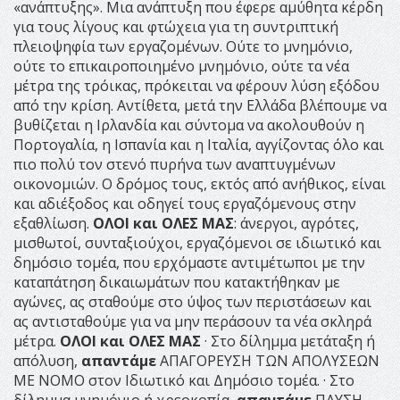
«ανάπτυξης». Μια ανάπτυξη που έφερε αμύθητα κέρδη
για τους λίγους και φτώχεια για τη συντριπτική
πλειοψηφία των εργαζομένων. Ούτε το μνημόνιο,
ούτε το επικαιροποιημένο μνημόνιο, ούτε τα νέα
μέτρα της τρόικας, πρόκειται να φέρουν λύση εξόδου
από την κρίση. Αντίθετα, μετά την Ελλάδα βλέπουμε να
βυθίζεται η Ιρλανδία και σύντομα να ακολουθούν η
Πορτογαλία, η Ισπανία και η Ιταλία, αγγίζοντας όλο και
πιο πολύ τον στενό πυρήνα των αναπτυγμένων
οικονομιών. Ο δρόμος τους, εκτός από ανήθικος, είναι
και αδιέξοδος και οδηγεί τους εργαζόμενους στην
εξαθλίωση.
ΟΛΟΙ και ΟΛΕΣ ΜΑΣ
: άνεργοι, αγρότες,
μισθωτοί, συνταξιούχοι, εργαζόμενοι σε ιδιωτικό και
δημόσιο τομέα, που ερχόμαστε αντιμέτωποι με την
καταπάτηση δικαιωμάτων που κατακτήθηκαν με
αγώνες, ας σταθούμε στο ύψος των περιστάσεων και
ας αντισταθούμε για να μην περάσουν τα νέα σκληρά
μέτρα.
ΟΛΟΙ και ΟΛΕΣ ΜΑΣ
· Στο δίλημμα μετάταξη ή
απόλυση,
απαντάμε
ΑΠΑΓΟΡΕΥΣΗ ΤΩΝ ΑΠΟΛΥΣΕΩΝ
ΜΕ ΝΟΜΟ στον Ιδιωτικό και Δημόσιο τομέα. · Στο