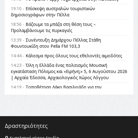
19:10 -
Επίσκεψη αυστραλών τουριστικών
δημοσιογράφων στην Πέλλα
18:56 -
Βάζουμε τα μπάζα στη θέση τους –
Προλαμβάνουμε τις πυρκαγιές
13:39 -
Συνέντευξη Δημάρχου Πέλλας Στάθη
Φουντουκίδη στον Pella FM 103,3
14:44 -
Κάλεσμα προς όλους τους εθελοντές αιμοδότες
14:23 -
Όλη η Ελλάδα ένας πολιτισμός Μουσική
εγκατάσταση Πόλεμος και «Ειρήνη;» 5, 6 Αυγούστου 2026
| Αρχαία Έδεσσα, Αρχαιολογικός Χώρος Λόγγου
14:19 -
Τοποθέτηση Λάκη Βασιλειάδη για την
Αναθεώρηση του Συντάγματος: «Σε τέτοιες κορυφαίες
θεσμικές διαδικασίες υπάρχει μόνο η ευθύνη απέναντι
στις επόμενες γενιές»
16:35 -
Το πρόγραμμα του ΠΑΟΚ στον δεύτερο γύρο του
Champions League!
Δραστηριότητες
16:27 -
Όλυμπος: Εντάχθηκε στον Κατάλογο Παγκόσμιας
Κληρονομιάς της UNESCO – Ομόφωνη η απόφαση Ο
Κωπηλατικό κέντρο Λουδία