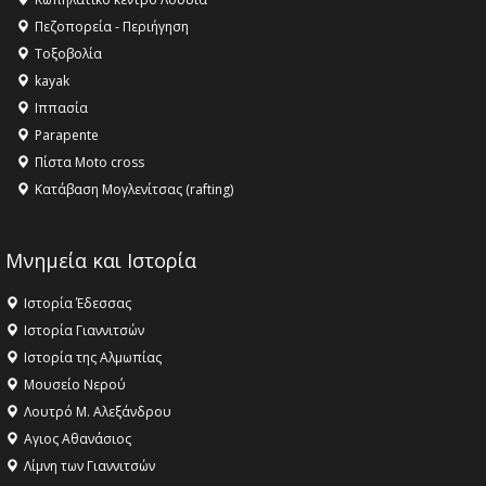
Όλυμπος αναγνωρίστηκε ως φυσικό και πολιτιστικό
Πεζοπορεία - Περιήγηση
αγαθό εξέχουσας οικουμενικής αξίας για την
Τοξοβολία
ανθρωπότητα
kayak
16:18 -
ΕΝΟΡΙΑΚΕΣ ΚΑΛΟΚΑΙΡΙΝΕΣ ΔΡΑΣΕΙΣ ΓΙΑ ΠΑΙΔΙΑ
Ιππασία
ΣΤΗΝ ΕΔΕΣΣΑ
Parapente
Πίστα Moto cross
Κατάβαση Μογλενίτσας (rafting)
Μνημεία και Ιστορία
Ιστορία Έδεσσας
Ιστορία Γιαννιτσών
Ιστορία της Αλμωπίας
Μουσείο Νερού
Λουτρό Μ. Αλεξάνδρου
Αγιος Αθανάσιος
Λίμνη των Γιαννιτσών