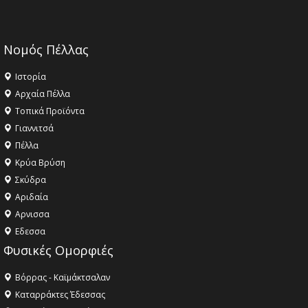
Νομός Πέλλας
Ιστορία
Αρχαία Πέλλα
Τοπικά Προϊόντα
Γιαννιτσά
Πέλλα
Κρύα Βρύση
Σκύδρα
Αριδαία
Aρνισσα
Eδεσσα
Φυσικές Ομορφιές
Βόρρας - Καϊμάκτσαλαν
Καταρράκτες Έδεσσας