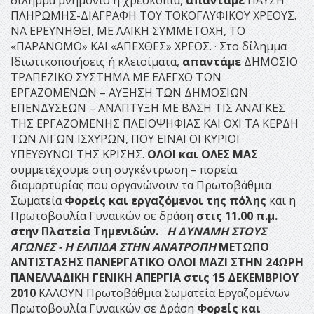
δίλημμα μνημόνιο ή χρεοκοπία,
απαντάμε
ΠΑΥΣΗ
ΠΛΗΡΩΜΗΣ-ΔΙΑΓΡΑΦΗ ΤΟΥ ΤΟΚΟΓΛΥΦΙΚΟΥ ΧΡΕΟΥΣ.
ΝΑ ΕΡΕΥΝΗΘΕΙ, ΜΕ ΛΑΪΚΗ ΣΥΜΜΕΤΟΧΗ, ΤΟ
«ΠΑΡΑΝΟΜΟ» ΚΑΙ «ΑΠΕΧΘΕΣ» ΧΡΕΟΣ. · Στο δίλημμα
Ιδιωτικοποιήσεις ή κλεισίματα,
απαντάμε
ΔΗΜΟΣΙΟ
ΤΡΑΠΕΖΙΚΟ ΣΥΣΤΗΜΑ ΜΕ ΕΛΕΓΧΟ ΤΩΝ
ΕΡΓΑΖΟΜΕΝΩΝ – ΑΥΞΗΣΗ ΤΩΝ ΔΗΜΟΣΙΩΝ
ΕΠΕΝΔΥΣΕΩΝ – ΑΝΑΠΤΥΞΗ ΜΕ ΒΑΣΗ ΤΙΣ ΑΝΑΓΚΕΣ
ΤΗΣ ΕΡΓΑΖΟΜΕΝΗΣ ΠΛΕΙΟΨΗΦΙΑΣ ΚΑΙ ΟΧΙ ΤΑ ΚΕΡΔΗ
ΤΩΝ ΛΙΓΩΝ ΙΣΧΥΡΩΝ, ΠΟΥ ΕΙΝΑΙ ΟΙ ΚΥΡΙΟΙ
ΥΠΕΥΘΥΝΟΙ ΤΗΣ ΚΡΙΣΗΣ.
ΟΛΟΙ και ΟΛΕΣ ΜΑΣ
συμμετέχουμε στη συγκέντρωση – πορεία
διαμαρτυρίας που οργανώνουν τα Πρωτοβάθμια
Σωματεία
Φορείς και εργαζόμενοι της πόλης
και η
Πρωτοβουλία Γυναικών σε δράση
στις 11.00 π.μ.
στην Πλατεία Τημενιδών.
Η ΔΥΝΑΜΗ ΣΤΟΥΣ
ΑΓΩΝΕΣ - Η ΕΛΠΙΔΑ ΣΤΗΝ ΑΝΑΤΡΟΠΗ
ΜΕΤΩΠΟ
ΑΝΤΙΣΤΑΣΗΣ ΠΑΝΕΡΓΑΤΙΚΟ
ΟΛΟΙ ΜΑΖΙ ΣΤΗΝ 24ΩΡΗ
ΠΑΝΕΛΛΑΔΙΚΗ ΓΕΝΙΚΗ ΑΠΕΡΓΙΑ
στις 15 ΔΕΚΕΜΒΡΙΟΥ
2010
ΚΑΛΟΥΝ Πρωτοβάθμια Σωματεία Εργαζομένων
Πρωτοβουλία Γυναικών σε Δράση
Φορείς και