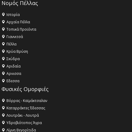
Νομός Πέλλας
Ιστορία
Αρχαία Πέλλα
Τοπικά Προϊόντα
Γιαννιτσά
Πέλλα
Κρύα Βρύση
Σκύδρα
Αριδαία
Aρνισσα
Eδεσσα
Φυσικές Ομορφιές
Βόρρας - Καϊμάκτσαλαν
Καταρράκτες Έδεσσας
Λουτράκι - Λουτρά
Υδροβιότοπος Άγρα
Λίμνη Βεγορίτιδα