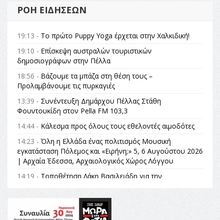
ΡΟΉ ΕΙΔΉΣΕΩΝ
19:13 -
Το πρώτο Puppy Yoga έρχεται στην Χαλκιδική!
19:10 -
Επίσκεψη αυστραλών τουριστικών
δημοσιογράφων στην Πέλλα
18:56 -
Βάζουμε τα μπάζα στη θέση τους –
Προλαμβάνουμε τις πυρκαγιές
13:39 -
Συνέντευξη Δημάρχου Πέλλας Στάθη
Φουντουκίδη στον Pella FM 103,3
14:44 -
Κάλεσμα προς όλους τους εθελοντές αιμοδότες
14:23 -
Όλη η Ελλάδα ένας πολιτισμός Μουσική
εγκατάσταση Πόλεμος και «Ειρήνη;» 5, 6 Αυγούστου 2026
| Αρχαία Έδεσσα, Αρχαιολογικός Χώρος Λόγγου
14:19 -
Τοποθέτηση Λάκη Βασιλειάδη για την
Αναθεώρηση του Συντάγματος: «Σε τέτοιες κορυφαίες
θεσμικές διαδικασίες υπάρχει μόνο η ευθύνη απέναντι
στις επόμενες γενιές»