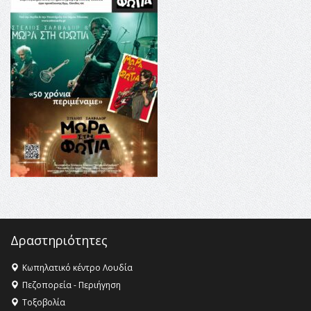
16:35 -
Το πρόγραμμα του ΠΑΟΚ στον δεύτερο γύρο του
Champions League!
16:27 -
Όλυμπος: Εντάχθηκε στον Κατάλογο Παγκόσμιας
Κληρονομιάς της UNESCO – Ομόφωνη η απόφαση Ο
Όλυμπος αναγνωρίστηκε ως φυσικό και πολιτιστικό
αγαθό εξέχουσας οικουμενικής αξίας για την
ανθρωπότητα
16:18 -
ΕΝΟΡΙΑΚΕΣ ΚΑΛΟΚΑΙΡΙΝΕΣ ΔΡΑΣΕΙΣ ΓΙΑ ΠΑΙΔΙΑ
ΣΤΗΝ ΕΔΕΣΣΑ
Δραστηριότητες
Κωπηλατικό κέντρο Λουδία
Πεζοπορεία - Περιήγηση
Τοξοβολία