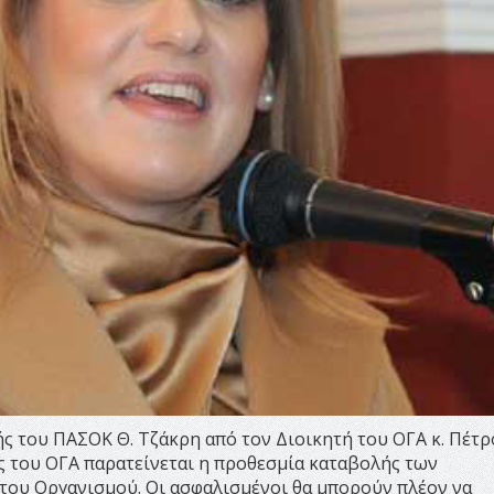
 του ΠΑΣΟΚ Θ. Τζάκρη από τον Διοικητή του ΟΓΑ κ. Πέτρ
ς του ΟΓΑ παρατείνεται η προθεσμία καταβολής των
ου Οργανισμού. Οι ασφαλισμένοι θα μπορούν πλέον να