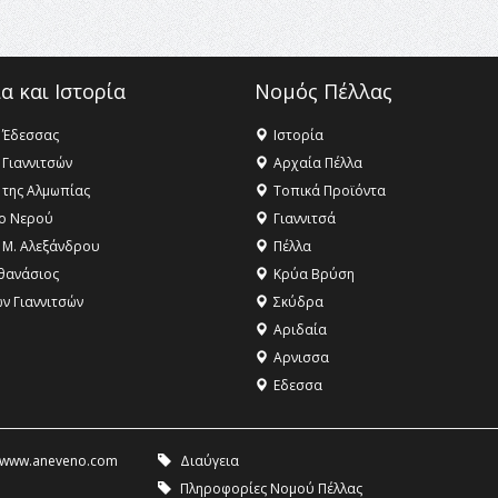
α και Ιστορία
Νομός Πέλλας
 Έδεσσας
Ιστορία
 Γιαννιτσών
Αρχαία Πέλλα
 της Αλμωπίας
Τοπικά Προϊόντα
ο Νερού
Γιαννιτσά
 Μ. Αλεξάνδρου
Πέλλα
θανάσιος
Κρύα Βρύση
ων Γιαννιτσών
Σκύδρα
Αριδαία
Aρνισσα
Eδεσσα
www.aneveno.com
Διαύγεια
Πληροφορίες Νομού Πέλλας