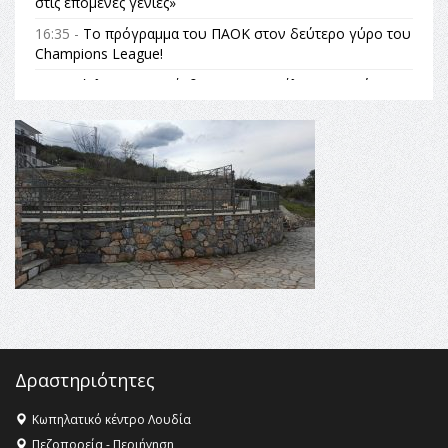
στις επόμενες γενιές»
16:35 -
Το πρόγραμμα του ΠΑΟΚ στον δεύτερο γύρο του
Champions League!
16:27 -
Όλυμπος: Εντάχθηκε στον Κατάλογο Παγκόσμιας
Κληρονομιάς της UNESCO – Ομόφωνη η απόφαση Ο
Όλυμπος αναγνωρίστηκε ως φυσικό και πολιτιστικό
αγαθό εξέχουσας οικουμενικής αξίας για την
ανθρωπότητα
16:18 -
ΕΝΟΡΙΑΚΕΣ ΚΑΛΟΚΑΙΡΙΝΕΣ ΔΡΑΣΕΙΣ ΓΙΑ ΠΑΙΔΙΑ
ΣΤΗΝ ΕΔΕΣΣΑ
16:15 -
Εργασίες συντήρησης οδοφωτισμού στην Ενωτική
Οδό Σίνδου από την Περιφέρεια Κεντρικής Μακεδονίας
11:36 -
Λάκης Βασιλειάδης, Συνέντευξη PellaFm 103,3 για
το Μουσείο της Πέλλας, Λουτρά Πόζαρ και Χιονοδρομικό
18:09 -
Αυτό το καλοκαίρι δίνουμε ραντεβού στο πιο
όμορφο θερινό σινεμά της Ελλάδας!
Δραστηριότητες
Κωπηλατικό κέντρο Λουδία
Πεζοπορεία - Περιήγηση