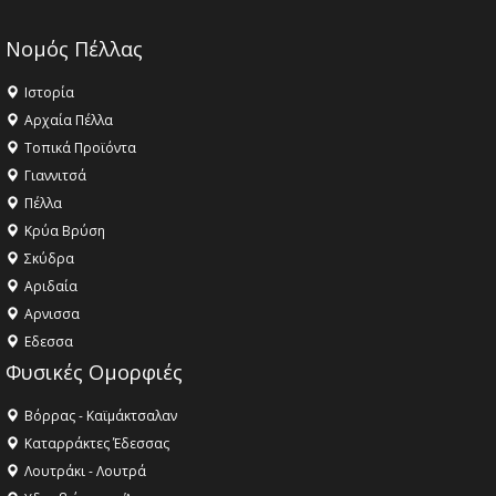
Νομός Πέλλας
Ιστορία
Αρχαία Πέλλα
Τοπικά Προϊόντα
Γιαννιτσά
Πέλλα
Κρύα Βρύση
Σκύδρα
Αριδαία
Aρνισσα
Eδεσσα
Φυσικές Ομορφιές
Βόρρας - Καϊμάκτσαλαν
Καταρράκτες Έδεσσας
Λουτράκι - Λουτρά