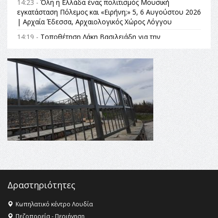
14:23 -
Όλη η Ελλάδα ένας πολιτισμός Μουσική
εγκατάσταση Πόλεμος και «Ειρήνη;» 5, 6 Αυγούστου 2026
| Αρχαία Έδεσσα, Αρχαιολογικός Χώρος Λόγγου
14:19 -
Τοποθέτηση Λάκη Βασιλειάδη για την
Αναθεώρηση του Συντάγματος: «Σε τέτοιες κορυφαίες
θεσμικές διαδικασίες υπάρχει μόνο η ευθύνη απέναντι
στις επόμενες γενιές»
16:35 -
Το πρόγραμμα του ΠΑΟΚ στον δεύτερο γύρο του
Champions League!
16:27 -
Όλυμπος: Εντάχθηκε στον Κατάλογο Παγκόσμιας
Κληρονομιάς της UNESCO – Ομόφωνη η απόφαση Ο
Όλυμπος αναγνωρίστηκε ως φυσικό και πολιτιστικό
αγαθό εξέχουσας οικουμενικής αξίας για την
ανθρωπότητα
16:18 -
ΕΝΟΡΙΑΚΕΣ ΚΑΛΟΚΑΙΡΙΝΕΣ ΔΡΑΣΕΙΣ ΓΙΑ ΠΑΙΔΙΑ
ΣΤΗΝ ΕΔΕΣΣΑ
Δραστηριότητες
Κωπηλατικό κέντρο Λουδία
Πεζοπορεία - Περιήγηση