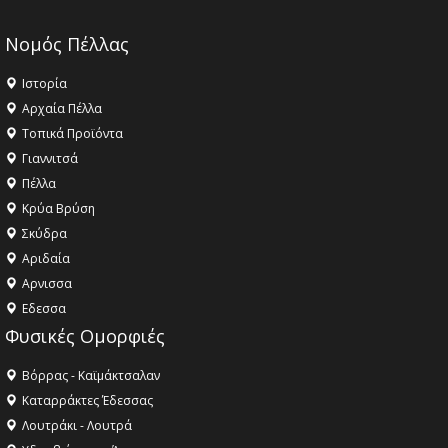
Νομός Πέλλας
Ιστορία
Αρχαία Πέλλα
Τοπικά Προϊόντα
Γιαννιτσά
Πέλλα
Κρύα Βρύση
Σκύδρα
Αριδαία
Aρνισσα
Eδεσσα
Φυσικές Ομορφιές
Βόρρας - Καϊμάκτσαλαν
Καταρράκτες Έδεσσας
Λουτράκι - Λουτρά