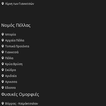
Λίμνη των Γιαννιτσών
Νομός Πέλλας
Ιστορία
Αρχαία Πέλλα
Τοπικά Προϊόντα
Γιαννιτσά
Πέλλα
Κρύα Βρύση
Σκύδρα
Αριδαία
Aρνισσα
Eδεσσα
Φυσικές Ομορφιές
Βόρρας - Καϊμάκτσαλαν