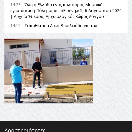
14:23 -
Όλη η Ελλάδα ένας πολιτισμός Μουσική
εγκατάσταση Πόλεμος και «Ειρήνη;» 5, 6 Αυγούστου 2026
| Αρχαία Έδεσσα, Αρχαιολογικός Χώρος Λόγγου
14:19 -
Τοποθέτηση Λάκη Βασιλειάδη για την
Αναθεώρηση του Συντάγματος: «Σε τέτοιες κορυφαίες
θεσμικές διαδικασίες υπάρχει μόνο η ευθύνη απέναντι
στις επόμενες γενιές»
16:35 -
Το πρόγραμμα του ΠΑΟΚ στον δεύτερο γύρο του
Champions League!
16:27 -
Όλυμπος: Εντάχθηκε στον Κατάλογο Παγκόσμιας
Κληρονομιάς της UNESCO – Ομόφωνη η απόφαση Ο
Όλυμπος αναγνωρίστηκε ως φυσικό και πολιτιστικό
αγαθό εξέχουσας οικουμενικής αξίας για την
ανθρωπότητα
16:18 -
ΕΝΟΡΙΑΚΕΣ ΚΑΛΟΚΑΙΡΙΝΕΣ ΔΡΑΣΕΙΣ ΓΙΑ ΠΑΙΔΙΑ
ΣΤΗΝ ΕΔΕΣΣΑ
Δραστηριότητες