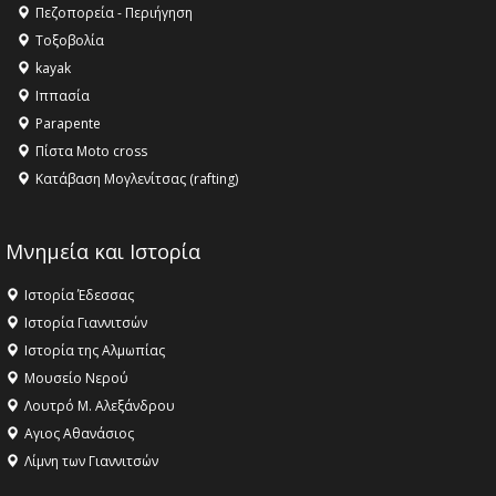
Όλυμπος αναγνωρίστηκε ως φυσικό και πολιτιστικό
Πεζοπορεία - Περιήγηση
αγαθό εξέχουσας οικουμενικής αξίας για την
Τοξοβολία
ανθρωπότητα
kayak
16:18 -
ΕΝΟΡΙΑΚΕΣ ΚΑΛΟΚΑΙΡΙΝΕΣ ΔΡΑΣΕΙΣ ΓΙΑ ΠΑΙΔΙΑ
Ιππασία
ΣΤΗΝ ΕΔΕΣΣΑ
Parapente
Πίστα Moto cross
Κατάβαση Μογλενίτσας (rafting)
Μνημεία και Ιστορία
Ιστορία Έδεσσας
Ιστορία Γιαννιτσών
Ιστορία της Αλμωπίας
Μουσείο Νερού
Λουτρό Μ. Αλεξάνδρου
Αγιος Αθανάσιος
Λίμνη των Γιαννιτσών