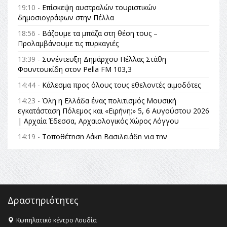
19:10 -
Επίσκεψη αυστραλών τουριστικών
δημοσιογράφων στην Πέλλα
18:56 -
Βάζουμε τα μπάζα στη θέση τους –
Προλαμβάνουμε τις πυρκαγιές
13:39 -
Συνέντευξη Δημάρχου Πέλλας Στάθη
Φουντουκίδη στον Pella FM 103,3
14:44 -
Κάλεσμα προς όλους τους εθελοντές αιμοδότες
14:23 -
Όλη η Ελλάδα ένας πολιτισμός Μουσική
εγκατάσταση Πόλεμος και «Ειρήνη;» 5, 6 Αυγούστου 2026
| Αρχαία Έδεσσα, Αρχαιολογικός Χώρος Λόγγου
14:19 -
Τοποθέτηση Λάκη Βασιλειάδη για την
Αναθεώρηση του Συντάγματος: «Σε τέτοιες κορυφαίες
θεσμικές διαδικασίες υπάρχει μόνο η ευθύνη απέναντι
στις επόμενες γενιές»
16:35 -
Το πρόγραμμα του ΠΑΟΚ στον δεύτερο γύρο του
Champions League!
Δραστηριότητες
16:27 -
Όλυμπος: Εντάχθηκε στον Κατάλογο Παγκόσμιας
Κληρονομιάς της UNESCO – Ομόφωνη η απόφαση Ο
Κωπηλατικό κέντρο Λουδία