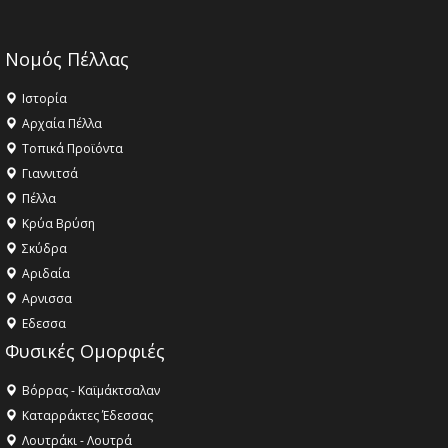
Νομός Πέλλας
Ιστορία
Αρχαία Πέλλα
Τοπικά Προϊόντα
Γιαννιτσά
Πέλλα
Κρύα Βρύση
Σκύδρα
Αριδαία
Aρνισσα
Eδεσσα
Φυσικές Ομορφιές
Βόρρας - Καϊμάκτσαλαν
Καταρράκτες Έδεσσας
Λουτράκι - Λουτρά