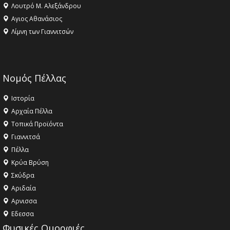
Λουτρό Μ. Αλεξάνδρου
Αγιος Αθανάσιος
Λίμνη των Γιαννιτσών
Νομός Πέλλας
Ιστορία
Αρχαία Πέλλα
Τοπικά Προϊόντα
Γιαννιτσά
Πέλλα
Κρύα Βρύση
Σκύδρα
Αριδαία
Aρνισσα
Eδεσσα
Φυσικές Ομορφιές