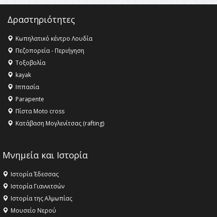
16:18 -
ΕΝΟΡΙΑΚΕΣ ΚΑΛΟΚΑΙΡΙΝΕΣ ΔΡΑΣΕΙΣ ΓΙΑ ΠΑΙΔΙΑ
Δραστηριότητες
ΣΤΗΝ ΕΔΕΣΣΑ
Κωπηλατικό κέντρο Λουδία
Πεζοπορεία - Περιήγηση
Τοξοβολία
kayak
Ιππασία
Parapente
Πίστα Moto cross
Κατάβαση Μογλενίτσας (rafting)
Μνημεία και Ιστορία
Ιστορία Έδεσσας
Ιστορία Γιαννιτσών
Ιστορία της Αλμωπίας
Μουσείο Νερού