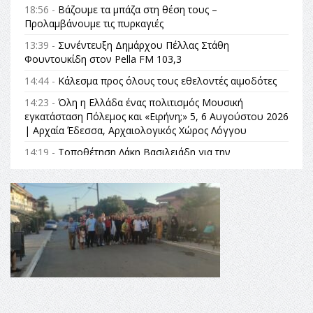
18:56 -
Βάζουμε τα μπάζα στη θέση τους –
Προλαμβάνουμε τις πυρκαγιές
13:39 -
Συνέντευξη Δημάρχου Πέλλας Στάθη
Φουντουκίδη στον Pella FM 103,3
14:44 -
Κάλεσμα προς όλους τους εθελοντές αιμοδότες
14:23 -
Όλη η Ελλάδα ένας πολιτισμός Μουσική
εγκατάσταση Πόλεμος και «Ειρήνη;» 5, 6 Αυγούστου 2026
| Αρχαία Έδεσσα, Αρχαιολογικός Χώρος Λόγγου
14:19 -
Τοποθέτηση Λάκη Βασιλειάδη για την
Αναθεώρηση του Συντάγματος: «Σε τέτοιες κορυφαίες
θεσμικές διαδικασίες υπάρχει μόνο η ευθύνη απέναντι
στις επόμενες γενιές»
16:35 -
Το πρόγραμμα του ΠΑΟΚ στον δεύτερο γύρο του
Champions League!
16:27 -
Όλυμπος: Εντάχθηκε στον Κατάλογο Παγκόσμιας
Κληρονομιάς της UNESCO – Ομόφωνη η απόφαση Ο
Όλυμπος αναγνωρίστηκε ως φυσικό και πολιτιστικό
αγαθό εξέχουσας οικουμενικής αξίας για την
ανθρωπότητα