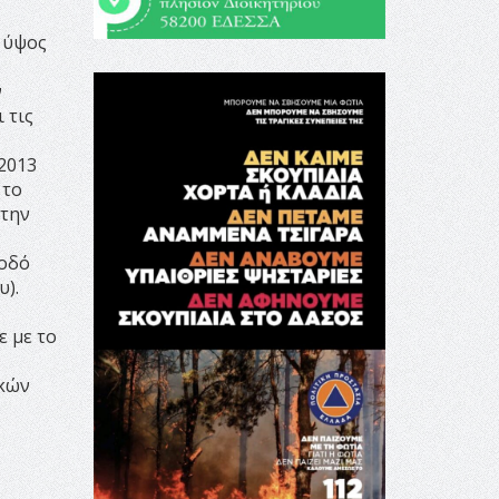
ο ύψος
ν
 τις
/2013
 το
στην
 οδό
υ).
ε με το
ικών