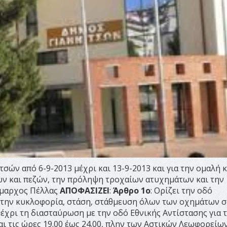
σών από 6-9-2013 μέχρι και 13-9-2013 και για την ομαλή κ
ν και πεζών, την πρόληψη τροχαίων ατυχημάτων και την
ήμαρχος Πέλλας
ΑΠΟΦΑΣΙΖΕΙ
:
Άρθρο 1ο
: Ορίζει την οδό
 την κυκλοφορία, στάση, στάθμευση όλων των οχημάτων σ
έχρι τη διασταύρωση με την οδό Εθνικής Αντίστασης για 
αι τις ώρες 19.00 έως 24.00, πλην των Αστικών Λεωφορείων