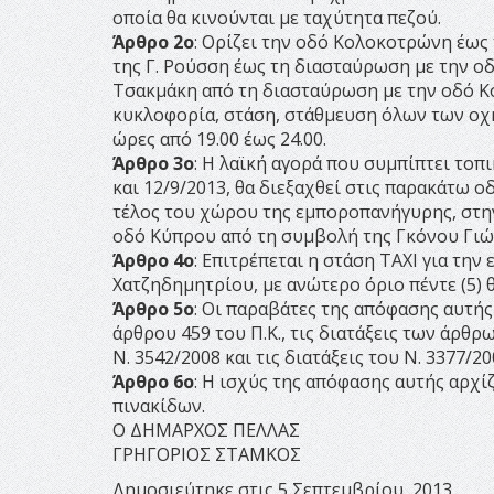
οποία θα κινούνται με ταχύτητα πεζού.
Άρθρο 2ο
: Ορίζει την οδό Κολοκοτρώνη έως
της Γ. Ρούσση έως τη διασταύρωση με την ο
Τσακμάκη από τη διασταύρωση με την οδό Κο
κυκλοφορία, στάση, στάθμευση όλων των οχημ
ώρες από 19.00 έως 24.00.
Άρθρο 3ο
: Η λαϊκή αγορά που συμπίπτει τοπ
και 12/9/2013, θα διεξαχθεί στις παρακάτω 
τέλος του χώρου της εμποροπανήγυρης, στη
οδό Κύπρου από τη συμβολή της Γκόνου Γιώτ
Άρθρο 4ο
: Επιτρέπεται η στάση ΤΑΧΙ για τ
Χατζηδημητρίου, με ανώτερο όριο πέντε (5) 
Άρθρο 5ο
: Οι παραβάτες της απόφασης αυτής
άρθρου 459 του Π.Κ., τις διατάξεις των άρθρων
Ν. 3542/2008 και τις διατάξεις του Ν. 3377/20
Άρθρο 6ο
: Η ισχύς της απόφασης αυτής αρχί
πινακίδων.
Ο ΔΗΜΑΡΧΟΣ ΠΕΛΛΑΣ
ΓΡΗΓΟΡΙΟΣ ΣΤΑΜΚΟΣ
Δημοσιεύτηκε στις 5 Σεπτεμβρίου, 2013