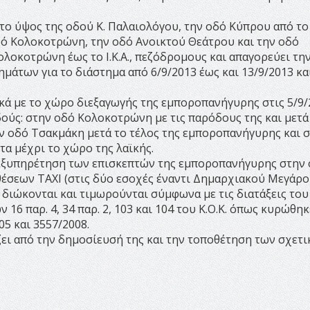
 το ύψος της οδού Κ. Παλαιολόγου, την οδό Κύπρου από τ
δό Κολοκοτρώνη, την οδό Ανοικτού Θεάτρου και την οδό
λοκοτρώνη έως το Ι.Κ.Α., πεζόδρομους και απαγορεύει τη
άτων για το διάστημα από 6/9/2013 έως και 13/9/2013 και
ικά με το χώρο διεξαγωγής της εμποροπανήγυρης στις 5/9
οδούς: στην οδό Κολοκοτρώνη με τις παρόδους της και μετά
ν οδό Τσακμάκη μετά το τέλος της εμποροπανήγυρης και 
α μέχρι το χώρο της λαϊκής.
ην εξυπηρέτηση των επισκεπτών της εμποροπανήγυρης στην
θέσεων ΤΑΧΙ (στις δύο εσοχές έναντι Δημαρχιακού Μεγάρο
 διώκονται και τιμωρούνται σύμφωνα με τις διατάξεις του
 16 παρ. 4, 34 παρ. 2, 103 και 104 του Κ.Ο.Κ. όπως κυρώθηκ
05 και 3557/2008.
ζει από την δημοσίευσή της και την τοποθέτηση των σχετ