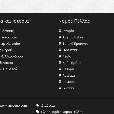
α και Ιστορία
Νομός Πέλλας
 Έδεσσας
Ιστορία
 Γιαννιτσών
Αρχαία Πέλλα
 της Αλμωπίας
Τοπικά Προϊόντα
ο Νερού
Γιαννιτσά
 Μ. Αλεξάνδρου
Πέλλα
θανάσιος
Κρύα Βρύση
ων Γιαννιτσών
Σκύδρα
Αριδαία
Aρνισσα
Eδεσσα
www.aneveno.com
Διαύγεια
Πληροφορίες Νομού Πέλλας