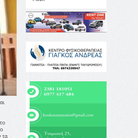
αι
το
το
 τα