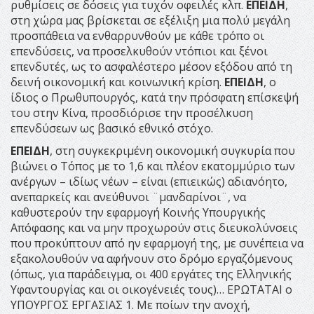
ρυθμίσεις σε δόσεις για τυχόν οφειλές κλπ.
ΕΠΕΙΔΗ
,
στη χώρα μας βρίσκεται σε εξέλιξη μια πολύ μεγάλη
προσπάθεια να ενθαρρυνθούν με κάθε τρόπο οι
επενδύσεις, να προσελκυθούν ντόπιοι και ξένοι
επενδυτές, ως το ασφαλέστερο μέσον εξόδου από τη
δεινή οικονομική και κοινωνική κρίση.
ΕΠΕΙΔΗ
, ο
ίδιος ο Πρωθυπουργός, κατά την πρόσφατη επίσκεψή
του στην Κίνα, προσδιόρισε την προσέλκυση
επενδύσεων ως βασικό εθνικό στόχο.
ΕΠΕΙΔΗ
, στη συγκεκριμένη οικονομική συγκυρία που
βιώνει ο Τόπος με το 1,6 και πλέον εκατομμύριο των
ανέργων – ιδίως νέων – είναι (επιεικώς) αδιανόητο,
ανεπαρκείς και ανεύθυνοι ¨μανδαρίνοι¨, να
καθυστερούν την εφαρμογή Κοινής Υπουργικής
Απόφασης και να μην προχωρούν στις διευκολύνσεις
που προκύπτουν από ην εφαρμογή της, με συνέπεια να
εξακολουθούν να αφήνουν στο δρόμο εργαζόμενους
(όπως, για παράδειγμα, οι 400 εργάτες της Ελληνικής
Υφαντουργίας και οι οικογένειές τους)… ΕΡΩΤΑΤΑΙ ο
ΥΠΟΥΡΓΟΣ ΕΡΓΑΣΙΑΣ 1. Με ποίων την ανοχή,