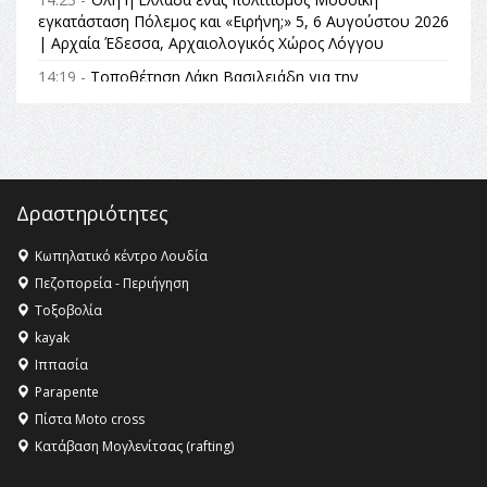
εγκατάσταση Πόλεμος και «Ειρήνη;» 5, 6 Αυγούστου 2026
| Αρχαία Έδεσσα, Αρχαιολογικός Χώρος Λόγγου
14:19 -
Τοποθέτηση Λάκη Βασιλειάδη για την
Αναθεώρηση του Συντάγματος: «Σε τέτοιες κορυφαίες
θεσμικές διαδικασίες υπάρχει μόνο η ευθύνη απέναντι
στις επόμενες γενιές»
16:35 -
Το πρόγραμμα του ΠΑΟΚ στον δεύτερο γύρο του
Champions League!
Δραστηριότητες
16:27 -
Όλυμπος: Εντάχθηκε στον Κατάλογο Παγκόσμιας
Κληρονομιάς της UNESCO – Ομόφωνη η απόφαση Ο
Κωπηλατικό κέντρο Λουδία
Όλυμπος αναγνωρίστηκε ως φυσικό και πολιτιστικό
Πεζοπορεία - Περιήγηση
αγαθό εξέχουσας οικουμενικής αξίας για την
Τοξοβολία
ανθρωπότητα
kayak
16:18 -
ΕΝΟΡΙΑΚΕΣ ΚΑΛΟΚΑΙΡΙΝΕΣ ΔΡΑΣΕΙΣ ΓΙΑ ΠΑΙΔΙΑ
Ιππασία
ΣΤΗΝ ΕΔΕΣΣΑ
Parapente
Πίστα Moto cross
Κατάβαση Μογλενίτσας (rafting)