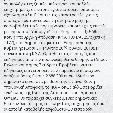
ανυπολόγιστες ζημιές υπέστησαν και πολλές
επιχειρήσεις, σε κτίρια, εγκαταστάσεις, υποδομές,
εξοπλισμό κλπ. Γι' αυτές τις καταστροφές, για τις
οποίες ο Ερωτών έδωσε τη δική του μάχη με
κοινοβουλευτικές παρεμβάσεις, και συνεχείς επαφές
με αρμόδιους Υπουργούς και Υπηρεσίες, εξεδόθη
Κοινή Υπουργική Απόφαση (Κ.Υ.Α. 1891/Α325/σχετική
1177), που δημοσιεύτηκε στην Εφημερίδα της
ης
Κυβερνήσεως (ΦΕΚ 1494της 20
Ιουνίου 2013). Η
συγκεκριμένη Κ.Υ.Α.: Οριοθετεί τις περιοχές που
επλήγησαν από την προαναφερθείσα θεομηνία (Δήμος
Πέλλας και Δήμος Σκύδρας). Προβλέπει για τις
πληγείσες επιχειρήσεις των παραπάνω περιοχών,
αποζημιώσεις ύψους 2.688.300 ευρώ. Ιδιαίτερα
σημαντικό είναι ότι, με βάση την ως άνω Κοινή
Υπουργική Απόφαση, το ΙΚΑ – όπως άλλωστε ορίζει
εγκύκλιος της ίδιας της Διοίκησης του Ιδρύματος –
ΟΦΕΙΛΕΙ
να παράσχει συγκεκριμένες σημαντικές
διευκολύνσεις προς τις πληγείσες επιχειρήσεις όπως:
αναστολή καταβολής ασφαλιστικών εισφορών,