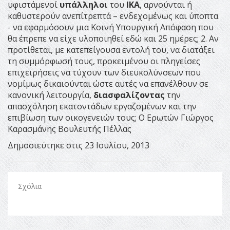
υφιστάμενοί
υπάλληλοι
του
ΙΚΑ
, αρνούνται ή
καθυστερούν ανεπίτρεπτά – ενδεχομένως και ύποπτα
- να εφαρμόσουν μια Κοινή Υπουργική Απόφαση που
θα έπρεπε να είχε υλοποιηθεί εδώ και 25 ημέρες; 2. Αν
προτίθεται, με κατεπείγουσα εντολή του, να διατάξει
τη συμμόρφωσή τους, προκειμένου οι πληγείσες
επιχειρήσεις να τύχουν των διευκολύνσεων που
νομίμως δικαιούνται ώστε αυτές να επανέλθουν σε
κανονική λειτουργία,
διασφαλίζοντας
την
απασχόληση εκατοντάδων εργαζομένων και την
επιβίωση των οικογενειών τους; Ο Ερωτών Γιώργος
Καρασμάνης Βουλευτής Πέλλας
Δημοσιεύτηκε στις 23 Ιουλίου, 2013
Σχόλια