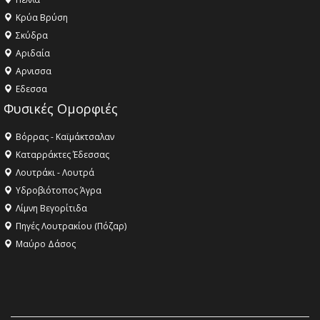
Κρύα Βρύση
Σκύδρα
Αριδαία
Aρνισσα
Eδεσσα
Φυσικές Ομορφιές
Βόρρας - Καϊμάκτσαλαν
Καταρράκτες Έδεσσας
Λουτράκι - Λουτρά
Υδροβιότοπος Άγρα
Λίμνη Βεγορίτιδα
Πηγές Λουτρακίου (Πόζαρ)
Μαύρο Δάσος