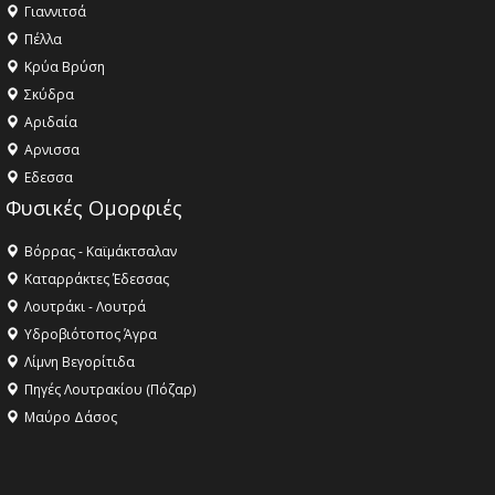
Γιαννιτσά
Πέλλα
Κρύα Βρύση
Σκύδρα
Αριδαία
Aρνισσα
Eδεσσα
Φυσικές Ομορφιές
Βόρρας - Καϊμάκτσαλαν
Καταρράκτες Έδεσσας
Λουτράκι - Λουτρά
Υδροβιότοπος Άγρα
Λίμνη Βεγορίτιδα
Πηγές Λουτρακίου (Πόζαρ)
Μαύρο Δάσος