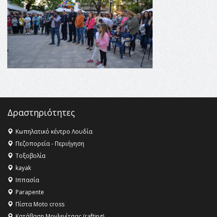
Champions League!
16:27 -
Όλυμπος: Εντάχθηκε στον Κατάλογο Παγκόσμιας
Κληρονομιάς της UNESCO – Ομόφωνη η απόφαση Ο
Όλυμπος αναγνωρίστηκε ως φυσικό και πολιτιστικό
αγαθό εξέχουσας οικουμενικής αξίας για την
ανθρωπότητα
16:18 -
ΕΝΟΡΙΑΚΕΣ ΚΑΛΟΚΑΙΡΙΝΕΣ ΔΡΑΣΕΙΣ ΓΙΑ ΠΑΙΔΙΑ
ΣΤΗΝ ΕΔΕΣΣΑ
Δραστηριότητες
Κωπηλατικό κέντρο Λουδία
Πεζοπορεία - Περιήγηση
Τοξοβολία
kayak
Ιππασία
Parapente
Πίστα Moto cross
Κατάβαση Μογλενίτσας (rafting)