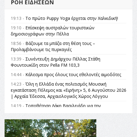
ΡΟΉ ΕΙΔΉΣΕΩΝ
19:13 -
Το πρώτο Puppy Yoga έρχεται στην Χαλκιδική!
19:10 -
Επίσκεψη αυστραλών τουριστικών
δημοσιογράφων στην Πέλλα
18:56 -
Βάζουμε τα μπάζα στη θέση τους –
Προλαμβάνουμε τις πυρκαγιές
13:39 -
Συνέντευξη Δημάρχου Πέλλας Στάθη
Φουντουκίδη στον Pella FM 103,3
14:44 -
Κάλεσμα προς όλους τους εθελοντές αιμοδότες
14:23 -
Όλη η Ελλάδα ένας πολιτισμός Μουσική
εγκατάσταση Πόλεμος και «Ειρήνη;» 5, 6 Αυγούστου 2026
| Αρχαία Έδεσσα, Αρχαιολογικός Χώρος Λόγγου
14:19 -
Τοποθέτηση Λάκη Βασιλειάδη για την
Αναθεώρηση του Συντάγματος: «Σε τέτοιες κορυφαίες
θεσμικές διαδικασίες υπάρχει μόνο η ευθύνη απέναντι
στις επόμενες γενιές»
16:35 -
Το πρόγραμμα του ΠΑΟΚ στον δεύτερο γύρο του