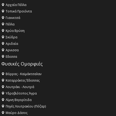
Αρχαία Πέλλα
Τοπικά Προϊόντα
Γιαννιτσά
Πέλλα
Κρύα Βρύση
Σκύδρα
Αριδαία
Aρνισσα
Eδεσσα
Φυσικές Ομορφιές
Βόρρας - Καϊμάκτσαλαν
Καταρράκτες Έδεσσας
Λουτράκι - Λουτρά
Υδροβιότοπος Άγρα
Λίμνη Βεγορίτιδα
Πηγές Λουτρακίου (Πόζαρ)
Μαύρο Δάσος