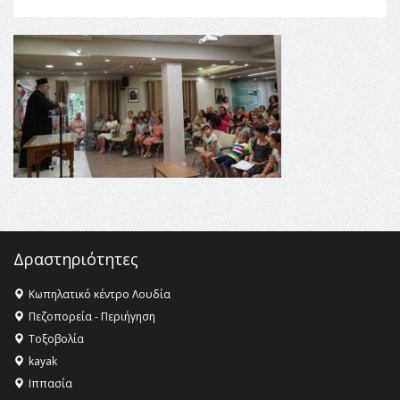
Αναθεώρηση του Συντάγματος: «Σε τέτοιες κορυφαίες
θεσμικές διαδικασίες υπάρχει μόνο η ευθύνη απέναντι
στις επόμενες γενιές»
16:35 -
Το πρόγραμμα του ΠΑΟΚ στον δεύτερο γύρο του
Champions League!
16:27 -
Όλυμπος: Εντάχθηκε στον Κατάλογο Παγκόσμιας
Κληρονομιάς της UNESCO – Ομόφωνη η απόφαση Ο
Όλυμπος αναγνωρίστηκε ως φυσικό και πολιτιστικό
αγαθό εξέχουσας οικουμενικής αξίας για την
ανθρωπότητα
16:18 -
ΕΝΟΡΙΑΚΕΣ ΚΑΛΟΚΑΙΡΙΝΕΣ ΔΡΑΣΕΙΣ ΓΙΑ ΠΑΙΔΙΑ
ΣΤΗΝ ΕΔΕΣΣΑ
Δραστηριότητες
Κωπηλατικό κέντρο Λουδία
Πεζοπορεία - Περιήγηση
Τοξοβολία
kayak
Ιππασία