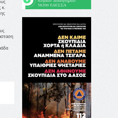
ους
 κ.
της
ους
άσταση
μάδα