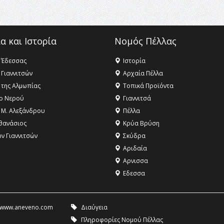
α και Ιστορία
Νομός Πέλλας
 Έδεσσας
Ιστορία
 Γιαννιτσών
Αρχαία Πέλλα
 της Αλμωπίας
Τοπικά Προϊόντα
ο Νερού
Γιαννιτσά
 Μ. Αλεξάνδρου
Πέλλα
θανάσιος
Κρύα Βρύση
ων Γιαννιτσών
Σκύδρα
Αριδαία
Aρνισσα
Eδεσσα
www.aneveno.com
Διαύγεια
Πληροφορίες Νομού Πέλλας