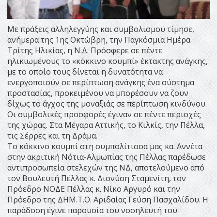
Με πράξεις αλληλεγγύης και συμβολισμού τίμησε,
ανήμερα της 1ης Οκτώβρη, την Παγκόσμια Ημέρα
Τρίτης Ηλικίας, η Ν.Δ. Πρόσφερε σε πέντε
ηλικιωμένους το «κόκκινο κουμπί» έκτακτης ανάγκης,
με το οποίο τους δίνεται η δυνατότητα να
ενεργοποιούν σε περίπτωση ανάγκης ένα σύστημα
προστασίας, προκειμένου να μπορέσουν να ζουν
δίχως το άγχος της μοναξιάς σε περίπτωση κινδύνου.
Οι συμβολικές προσφορές έγιναν σε πέντε περιοχές
της χώρας. Στα Μέγαρα Αττικής, το Κιλκίς, την Πέλλα,
τις Σέρρες και τη Δράμα.
Το κόκκινο κουμπί στη συμπολίτισσα μας κα. Αννέτα
στην ακριτική Νότια-Αλμωπίας της Πέλλας παρέδωσε
αντιπροσωπεία στελεχών της ΝΔ, αποτελούμενο από
τον Βουλευτή Πέλλας κ. Διονύση Σταμενίτη, τον
Πρόεδρο ΝΟΔΕ Πέλλας κ. Νίκο Αργυρό και την
Πρόεδρο της ΔΗΜ.Τ.Ο. Αριδαίας Γεύση Πασχαλίδου. Η
παράδοση έγινε παρουσία του νοσηλευτή του