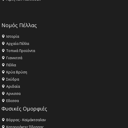
Νομός Πέλλας
Ιστορία
Αρχαία Πέλλα
Τοπικά Προϊόντα
Γιαννιτσά
Πέλλα
Κρύα Βρύση
Σκύδρα
Αριδαία
Aρνισσα
Eδεσσα
Φυσικές Ομορφιές
Βόρρας - Καϊμάκτσαλαν
Καταρράκτες Έδεσσας