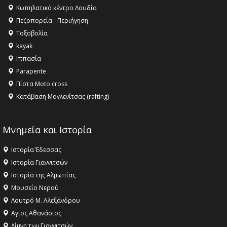
Κληρονομιάς της UNESCO – Ομόφωνη η απόφαση Ο
Κωπηλατικό κέντρο Λουδία
Όλυμπος αναγνωρίστηκε ως φυσικό και πολιτιστικό
Πεζοπορεία - Περιήγηση
αγαθό εξέχουσας οικουμενικής αξίας για την
Τοξοβολία
ανθρωπότητα
kayak
16:18 -
ΕΝΟΡΙΑΚΕΣ ΚΑΛΟΚΑΙΡΙΝΕΣ ΔΡΑΣΕΙΣ ΓΙΑ ΠΑΙΔΙΑ
Ιππασία
ΣΤΗΝ ΕΔΕΣΣΑ
Parapente
Πίστα Moto cross
Κατάβαση Μογλενίτσας (rafting)
Μνημεία και Ιστορία
Ιστορία Έδεσσας
Ιστορία Γιαννιτσών
Ιστορία της Αλμωπίας
Μουσείο Νερού
Λουτρό Μ. Αλεξάνδρου
Αγιος Αθανάσιος
Λίμνη των Γιαννιτσών