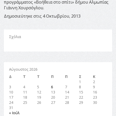
προγράμματος «Βοήθεια στο σπίτι» δήμου Αλμωπίας
Γιάννη Χουρσόγλου.
Δημοσιεύτηκε στις 4 Οκτωβρίου, 2013
Σχόλια
Αύγουστος 2026
Δ
Τ
Τ
Π
Π
Σ
Κ
1
2
3
4
5
6
7
8
9
10
11
12
13
14
15
16
17
18
19
20
21
22
23
24
25
26
27
28
29
30
31
« Ιούλ