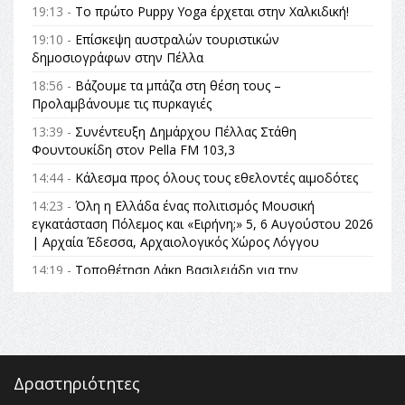
19:13 -
Το πρώτο Puppy Yoga έρχεται στην Χαλκιδική!
19:10 -
Επίσκεψη αυστραλών τουριστικών
δημοσιογράφων στην Πέλλα
18:56 -
Βάζουμε τα μπάζα στη θέση τους –
Προλαμβάνουμε τις πυρκαγιές
13:39 -
Συνέντευξη Δημάρχου Πέλλας Στάθη
Φουντουκίδη στον Pella FM 103,3
14:44 -
Κάλεσμα προς όλους τους εθελοντές αιμοδότες
14:23 -
Όλη η Ελλάδα ένας πολιτισμός Μουσική
εγκατάσταση Πόλεμος και «Ειρήνη;» 5, 6 Αυγούστου 2026
| Αρχαία Έδεσσα, Αρχαιολογικός Χώρος Λόγγου
14:19 -
Τοποθέτηση Λάκη Βασιλειάδη για την
Αναθεώρηση του Συντάγματος: «Σε τέτοιες κορυφαίες
θεσμικές διαδικασίες υπάρχει μόνο η ευθύνη απέναντι
στις επόμενες γενιές»
16:35 -
Το πρόγραμμα του ΠΑΟΚ στον δεύτερο γύρο του
Champions League!
Δραστηριότητες
16:27 -
Όλυμπος: Εντάχθηκε στον Κατάλογο Παγκόσμιας