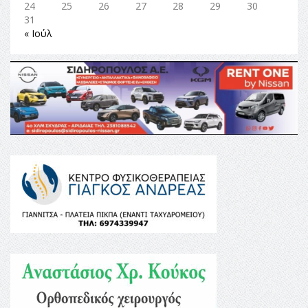
24
25
26
27
28
29
30
31
« Ιούλ