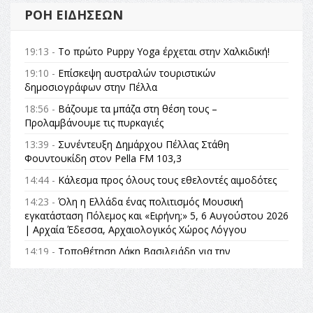
ΡΟΉ ΕΙΔΉΣΕΩΝ
19:13 -
Το πρώτο Puppy Yoga έρχεται στην Χαλκιδική!
19:10 -
Επίσκεψη αυστραλών τουριστικών
δημοσιογράφων στην Πέλλα
18:56 -
Βάζουμε τα μπάζα στη θέση τους –
Προλαμβάνουμε τις πυρκαγιές
13:39 -
Συνέντευξη Δημάρχου Πέλλας Στάθη
Φουντουκίδη στον Pella FM 103,3
14:44 -
Κάλεσμα προς όλους τους εθελοντές αιμοδότες
14:23 -
Όλη η Ελλάδα ένας πολιτισμός Μουσική
εγκατάσταση Πόλεμος και «Ειρήνη;» 5, 6 Αυγούστου 2026
| Αρχαία Έδεσσα, Αρχαιολογικός Χώρος Λόγγου
14:19 -
Τοποθέτηση Λάκη Βασιλειάδη για την
Αναθεώρηση του Συντάγματος: «Σε τέτοιες κορυφαίες
θεσμικές διαδικασίες υπάρχει μόνο η ευθύνη απέναντι
στις επόμενες γενιές»