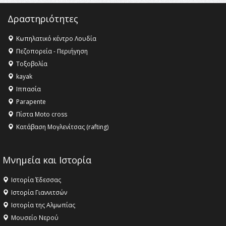
16:35 -
Το πρόγραμμα του ΠΑΟΚ στον δεύτερο γύρο του
Champions League!
Δραστηριότητες
16:27 -
Όλυμπος: Εντάχθηκε στον Κατάλογο Παγκόσμιας
Κληρονομιάς της UNESCO – Ομόφωνη η απόφαση Ο
Κωπηλατικό κέντρο Λουδία
Όλυμπος αναγνωρίστηκε ως φυσικό και πολιτιστικό
Πεζοπορεία - Περιήγηση
αγαθό εξέχουσας οικουμενικής αξίας για την
Τοξοβολία
ανθρωπότητα
kayak
16:18 -
ΕΝΟΡΙΑΚΕΣ ΚΑΛΟΚΑΙΡΙΝΕΣ ΔΡΑΣΕΙΣ ΓΙΑ ΠΑΙΔΙΑ
Ιππασία
ΣΤΗΝ ΕΔΕΣΣΑ
Parapente
Πίστα Moto cross
Κατάβαση Μογλενίτσας (rafting)
Μνημεία και Ιστορία
Ιστορία Έδεσσας
Ιστορία Γιαννιτσών
Ιστορία της Αλμωπίας
Μουσείο Νερού