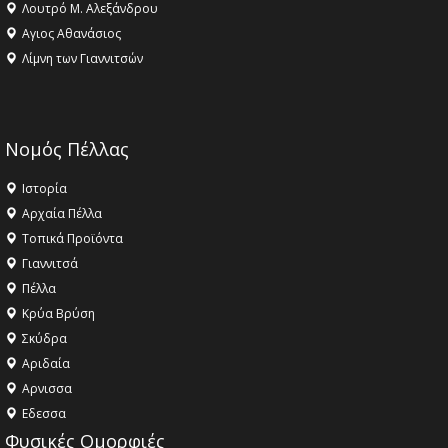
Λουτρό Μ. Αλεξάνδρου
Αγιος Αθανάσιος
Λίμνη των Γιαννιτσών
Νομός Πέλλας
Ιστορία
Αρχαία Πέλλα
Τοπικά Προϊόντα
Γιαννιτσά
Πέλλα
Κρύα Βρύση
Σκύδρα
Αριδαία
Aρνισσα
Eδεσσα
Φυσικές Ομορφιές