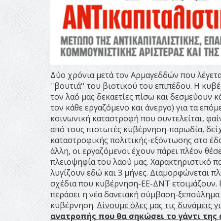
Δύο χρόνια μετά τον Αρμαγεδδών που λέγετ
''βουτιά'' του βιοτικού του επιπέδου. Η κυ
τον λαό μας δεκαετίες πίσω και δεσμεύουν 
τον κάθε εργαζόμενο και άνεργο) για τα επό
κοινωνική καταστροφή που συντελείται, φαίν
από τους πιστωτές κυβέρνηση-παρωδία, δείχν
καταστροφικής πολιτικής-εξόντωσης στο έδα
άλλη, οι εργαζόμενοι έχουν πάρει πλέον θέσε
πλειοψηφία του λαού μας. Χαρακτηριστικό π
λυγίζουν εδώ και 3 μήνες. Διαμορφώνεται πλέ
σχέδια που κυβέρνηση-ΕΕ-ΔΝΤ ετοιμάζουν. Γι
περάσει η νέα δανειακή σύμβαση-ξεπούλημα κ
κυβέρνηση.
Δίνουμε όλες μας τις δυνάμεις γ
ανατροπής που θα σηκώσει το γάντι της 