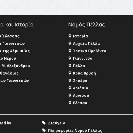
α και Ιστορία
Νομός Πέλλας
α Έδεσσας
Ιστορία
α Γιαννιτσών
Αρχαία Πέλλα
α της Αλμωπίας
Τοπικά Προϊόντα
ο Νερού
Γιαννιτσά
 Μ. Αλεξάνδρου
Πέλλα
Αθανάσιος
Κρύα Βρύση
των Γιαννιτσών
Σκύδρα
Αριδαία
Aρνισσα
Eδεσσα
ated by
Διαύγεια
Πληροφορίες Νομού Πέλλας