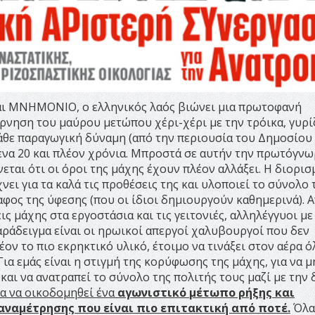
αι ΜΝΗΜΟΝΙΟ, ο ελληνικός λαός βιώνει μια πρωτοφανή
βέρνηση του μαύρου μετώπου χέρι-χέρι με την τρόικα, γυρ
κάθε παραγωγική δύναμη (από την περιουσία του Δημοσίου
μενα 20 και πλέον χρόνια. Μπροστά σε αυτήν την πρωτόγν
εται ότι οι όροι της μάχης έχουν πλέον αλλάξει. Η διορισ
ει για τα καλά τις προθέσεις της και υλοποιεί το σύνολο 
φος της ύφεσης (που οι ίδιοι δημιουργούν καθημερινά). 
ις μάχης στα εργοστάσια και τις γειτονιές, αλληλέγγυοι με
αράδειγμα είναι οι ηρωικοί απεργοί χαλυβουργοί που δεν
ον το πιο εκρηκτικό υλικό, έτοιμο να τινάξει στον αέρα ό
α εμάς είναι η στιγμή της κορύφωσης της μάχης, για να μ
αι να ανατραπεί το σύνολο της πολιτής τους μαζί με την 
ια να οικοδομηθεί ένα
αγωνιστικό μέτωπο ρήξης και
αναμέτρησης που είναι πιο επιτακτική από ποτέ.
Όλα