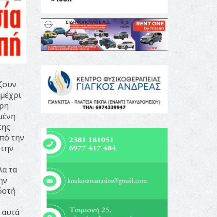
ίζουν
 μέχρι
ωρη
μένη
της
Από την
 την
λα τα
ην
δοτή
 αυτά