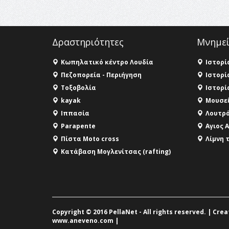
Δραστηριότητες
Μνημεί
Κωπηλατικό κέντρο Λουδία
Ιστορί
Πεζοπορεία - Περιήγηση
Ιστορί
Τοξοβολία
Ιστορί
kayak
Μουσεί
Ιππασία
Λουτρό
Parapente
Αγιος 
Πίστα Moto cross
Λίμνη 
Κατάβαση Μογλενίτσας (rafting)
Copyright © 2016 PellaNet - All rights reserved. | Cre
www.aneveno.com
|