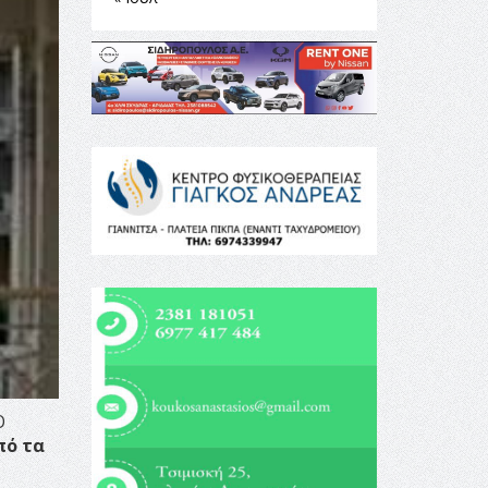
Ο
ό τα