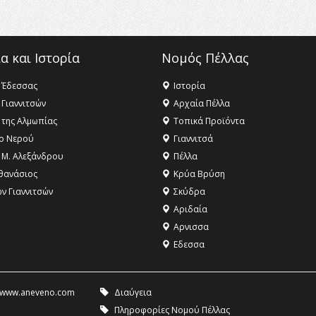
α και Ιστορία
Νομός Πέλλας
 Έδεσσας
Ιστορία
 Γιαννιτσών
Αρχαία Πέλλα
 της Αλμωπίας
Τοπικά Προϊόντα
ο Νερού
Γιαννιτσά
 Μ. Αλεξάνδρου
Πέλλα
θανάσιος
Κρύα Βρύση
ων Γιαννιτσών
Σκύδρα
Αριδαία
Aρνισσα
Eδεσσα
www.aneveno.com
Διαύγεια
Πληροφορίες Νομού Πέλλας