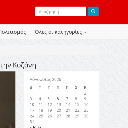
Πολιτισμός
Όλες οι κατηγορίες
στην Κοζάνη
Αύγουστος 2026
Δ
Τ
Τ
Π
Π
Σ
Κ
1
2
3
4
5
6
7
8
9
10
11
12
13
14
15
16
17
18
19
20
21
22
23
24
25
26
27
28
29
30
31
« Ιούλ