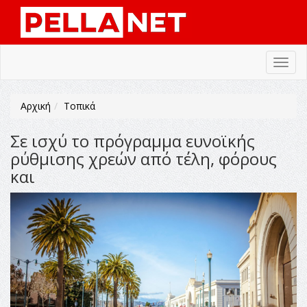
Toggl
navig
Αρχική
Τοπικά
Σε ισχύ το πρόγραμμα ευνοϊκής
ρύθμισης χρεών από τέλη, φόρους
και