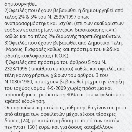
δημιουργηθεί.
2)Οφειλές που έχουν βεβαιωθεί ή δημιουργηθεί από
τέλος 2% & 5% του Ν. 2539/1997 όπως
αναπροσαρμόστηκε και ισχύει (επί των ακαθαρίστων
εσόδων εστιατορίων, κέντρων διασκέδασης κ.λπ.)
καθώς και το τέλος 2% διαμονής παρεπιδημούντων.
3)Οφειλές που έχουν βεβαιωθεί από Δημοτικά Τέλη,
Φόρους, Εισφορές καθώς και πρόστιμα του κώδικα
οδικής κυκλοφορίας ( Κ.Ο.Κ.).
4)Οφειλές από πρόστιμα του άρθρου 5 του Ν.
2323/1995 ( υπαίθριο εμπόριο) καθώς και οφειλές από
τέλη κοινοχρήστων χώρων του άρθρου 3 του
Ν.1080/1980, που έχουν βεβαιωθεί μέχρι την έναρξη
του ισχύος νόμου 4-9-2009 χωρίς πρόστιμα και
προσαυξήσεις, με έκπτωση 30% επί του κεφαλαίου σε
εφάπαξ εξόφληση.
Οι παραπάνω περιπτώσεις ρύθμισης θα γίνονται, μετά
από αίτημα των οφειλετών μέχρι είκοσι τέσσερις
δόσεις (24), με κατώτερη δόση το ποσό των εκατόν
πενήντα ( 150 ) ευρώ και για όσους καταβάλλουν