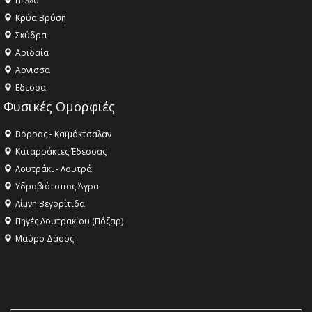
Πέλλα
Κρύα Βρύση
Σκύδρα
Αριδαία
Aρνισσα
Eδεσσα
Φυσικές Ομορφιές
Βόρρας - Καϊμάκτσαλαν
Καταρράκτες Έδεσσας
Λουτράκι - Λουτρά
Υδροβιότοπος Άγρα
Λίμνη Βεγορίτιδα
Πηγές Λουτρακίου (Πόζαρ)
Μαύρο Δάσος