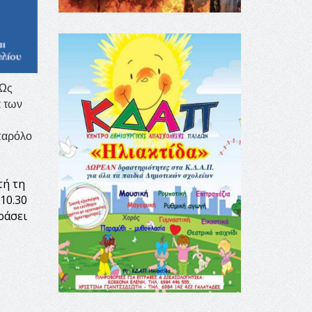
 Ως
α των
 παρόλο
τή τη
10.30
ράσει