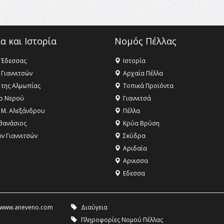
α και Ιστορία
Νομός Πέλλας
 Έδεσσας
Ιστορία
 Γιαννιτσών
Αρχαία Πέλλα
 της Αλμωπίας
Τοπικά Προϊόντα
ο Νερού
Γιαννιτσά
 Μ. Αλεξάνδρου
Πέλλα
θανάσιος
Κρύα Βρύση
ων Γιαννιτσών
Σκύδρα
Αριδαία
Aρνισσα
Eδεσσα
www.aneveno.com
Διαύγεια
Πληροφορίες Νομού Πέλλας