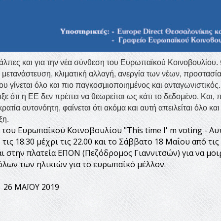
 κάλπες και για την νέα σύνθεση του Ευρωπαϊκού Κοινοβουλίου.
μετανάστευση, κλιματική αλλαγή, ανεργία των νέων, προστασί
 γίνεται όλο και πιο παγκοσμιοποιημένος και ανταγωνιστικός.
ξε ότι η ΕΕ δεν πρέπει να θεωρείται ως κάτι το δεδομένο. Και,
τία αυτονόητη, φαίνεται ότι ακόμα και αυτή απειλείται όλο και
ξη.
του Ευρωπαϊκού Κοινοβουλίου "This time I' m voting - Αυ
ς 18.30 μέχρι τις 22.00 και το Σάββατο 18 Μαΐου από τις 
ται στην πλατεία ΕΠΟΝ (Πεζόδρομος Γιαννιτσών) για να μοι
 όλων των ηλικιών για το ευρωπαϊκό μέλλον.
 26 ΜΑΪΟΥ 2019