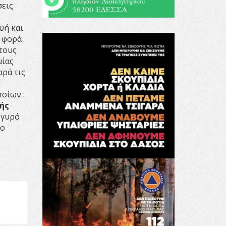
σεις
υή και
α φορά
τους
μίας
αρά τις
ποίων :
ής
ργυρό
νο