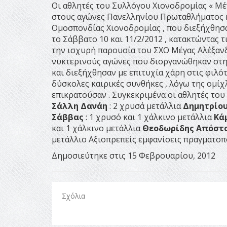
Οι αθλητές του Συλλόγου Χιονοδρομίας « Μ
στους αγώνες Πανελληνίου Πρωταθλήματος κ
Ομοσπονδίας Χιονοδρομίας , που διεξήχθησα
το Σάββατο 10 και 11/2/2012 , κατακτώντας 
την ισχυρή παρουσία του ΣΧΟ Μέγας Αλέξανδ
νυκτερινούς αγώνες που διοργανώθηκαν στη
και διεξήχθησαν με επιτυχία χάρη στις φιλό
δύσκολες καιρικές συνθήκες , λόγω της ομί
επικρατούσαν . Συγκεκριμένα οι αθλητές του
Σάλλη Δανάη
: 2 χρυσά μετάλλια
Δημητρίου
Σάββας
: 1 χρυσό και 1 χάλκινο μετάλλια
Κά
και 1 χάλκινο μετάλλια
Θεοδωρίδης Απόστ
μετάλλιο Αξιοπρεπείς εμφανίσεις πραγματοπο
Δημοσιεύτηκε στις 15 Φεβρουαρίου, 2012
Σχόλια