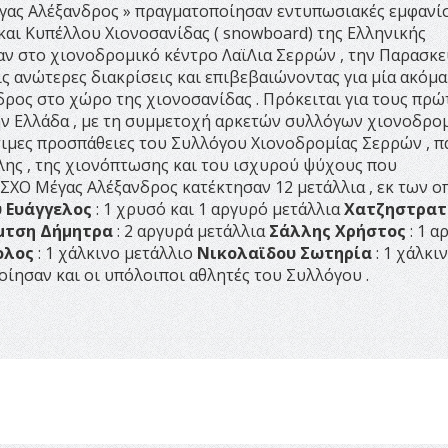
έγας Αλέξανδρος » πραγματοποίησαν εντυπωσιακές εμφανί
αι Κυπέλλου Χιονοσανίδας ( snowboard) της Ελληνικής
ν στο χιονοδρομικό κέντρο ΛαϊΛια Σερρών , την Παρασκε
τις ανώτερες διακρίσεις και επιβεβαιώνοντας για μία ακόμ
ρος στο χώρο της χιονοσανίδας . Πρόκειται για τους πρώ
ν Ελλάδα , με τη συμμετοχή αρκετών συλλόγων χιονοδρο
τιμες προσπάθειες του Συλλόγου Χιονοδρομίας Σερρών , π
χλης , της χιονόπτωσης και του ισχυρού ψύχους που
 ΣΧΟ Μέγας Αλέξανδρος κατέκτησαν 12 μετάλλια , εκ των ο
 Ευάγγελος
: 1 χρυσό και 1 αργυρό μετάλλια
Χατζηστρατ
μτση Δήμητρα
: 2 αργυρά μετάλλια
Σάλλης Χρήστος
: 1 α
ολος
: 1 χάλκινο μετάλλιο
Νικολαϊδου Σωτηρία
: 1 χάλκι
ίησαν και οι υπόλοιποι αθλητές του Συλλόγου .