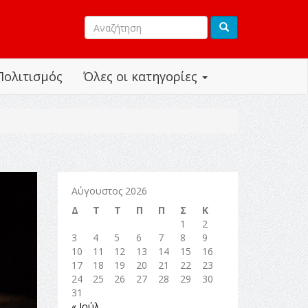
Πολιτισμός
Όλες οι κατηγορίες
Αύγουστος 2026
Δ
Τ
Τ
Π
Π
Σ
Κ
1
2
3
4
5
6
7
8
9
10
11
12
13
14
15
16
17
18
19
20
21
22
23
24
25
26
27
28
29
30
31
« Ιούλ