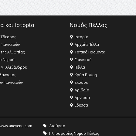
α και Ιστορία
Νομός Πέλλας
 Έδεσσας
Ιστορία
 Γιαννιτσών
Αρχαία Πέλλα
 της Αλμωπίας
Τοπικά Προϊόντα
ο Νερού
Γιαννιτσά
 Μ. Αλεξάνδρου
Πέλλα
θανάσιος
Κρύα Βρύση
ων Γιαννιτσών
Σκύδρα
Αριδαία
Aρνισσα
Eδεσσα
www.aneveno.com
Διαύγεια
Πληροφορίες Νομού Πέλλας