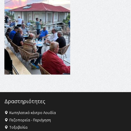
16:35 -
Το πρόγραμμα του ΠΑΟΚ στον δεύτερο γύρο του
Champions League!
16:27 -
Όλυμπος: Εντάχθηκε στον Κατάλογο Παγκόσμιας
Κληρονομιάς της UNESCO – Ομόφωνη η απόφαση Ο
Όλυμπος αναγνωρίστηκε ως φυσικό και πολιτιστικό
αγαθό εξέχουσας οικουμενικής αξίας για την
ανθρωπότητα
16:18 -
ΕΝΟΡΙΑΚΕΣ ΚΑΛΟΚΑΙΡΙΝΕΣ ΔΡΑΣΕΙΣ ΓΙΑ ΠΑΙΔΙΑ
ΣΤΗΝ ΕΔΕΣΣΑ
Δραστηριότητες
Κωπηλατικό κέντρο Λουδία
Πεζοπορεία - Περιήγηση
Τοξοβολία