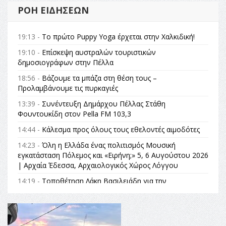
ΡΟΉ ΕΙΔΉΣΕΩΝ
19:13 -
Το πρώτο Puppy Yoga έρχεται στην Χαλκιδική!
19:10 -
Επίσκεψη αυστραλών τουριστικών
δημοσιογράφων στην Πέλλα
18:56 -
Βάζουμε τα μπάζα στη θέση τους –
Προλαμβάνουμε τις πυρκαγιές
13:39 -
Συνέντευξη Δημάρχου Πέλλας Στάθη
Φουντουκίδη στον Pella FM 103,3
14:44 -
Κάλεσμα προς όλους τους εθελοντές αιμοδότες
14:23 -
Όλη η Ελλάδα ένας πολιτισμός Μουσική
εγκατάσταση Πόλεμος και «Ειρήνη;» 5, 6 Αυγούστου 2026
| Αρχαία Έδεσσα, Αρχαιολογικός Χώρος Λόγγου
14:19 -
Τοποθέτηση Λάκη Βασιλειάδη για την
Αναθεώρηση του Συντάγματος: «Σε τέτοιες κορυφαίες
θεσμικές διαδικασίες υπάρχει μόνο η ευθύνη απέναντι
στις επόμενες γενιές»