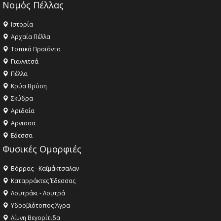
Νομός Πέλλας
Ιστορία
Αρχαία Πέλλα
Τοπικά Προϊόντα
Γιαννιτσά
Πέλλα
Κρύα Βρύση
Σκύδρα
Αριδαία
Aρνισσα
Eδεσσα
Φυσικές Ομορφιές
Βόρρας - Καϊμάκτσαλαν
Καταρράκτες Έδεσσας
Λουτράκι - Λουτρά
Υδροβιότοπος Άγρα
Λίμνη Βεγορίτιδα