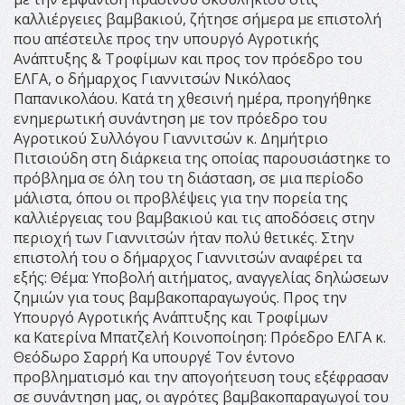
καλλιέργειες βαμβακιού, ζήτησε σήμερα με επιστολή
που απέστειλε προς την υπουργό Αγροτικής
Ανάπτυξης & Τροφίμων και προς τον πρόεδρο του
ΕΛΓΑ, ο δήμαρχος Γιαννιτσών Νικόλαος
Παπανικολάου. Κατά τη χθεσινή ημέρα, προηγήθηκε
ενημερωτική συνάντηση με τον πρόεδρο του
Αγροτικού Συλλόγου Γιαννιτσών κ. Δημήτριο
Πιτσιούδη στη διάρκεια της οποίας παρουσιάστηκε το
πρόβλημα σε όλη του τη διάσταση, σε μια περίοδο
μάλιστα, όπου οι προβλέψεις για την πορεία της
καλλιέργειας του βαμβακιού και τις αποδόσεις στην
περιοχή των Γιαννιτσών ήταν πολύ θετικές. Στην
επιστολή του ο δήμαρχος Γιαννιτσών αναφέρει τα
εξής: Θέμα: Υποβολή αιτήματος, αναγγελίας δηλώσεων
ζημιών για τους βαμβακοπαραγωγούς. Προς την
Υπουργό Αγροτικής Ανάπτυξης και Τροφίμων
κα Κατερίνα Μπατζελή Κοινοποίηση: Πρόεδρο ΕΛΓΑ κ.
Θεόδωρο Σαρρή Κα υπουργέ Τον έντονο
προβληματισμό και την απογοήτευση τους εξέφρασαν
σε συνάντηση μας, οι αγρότες βαμβακοπαραγωγοί του