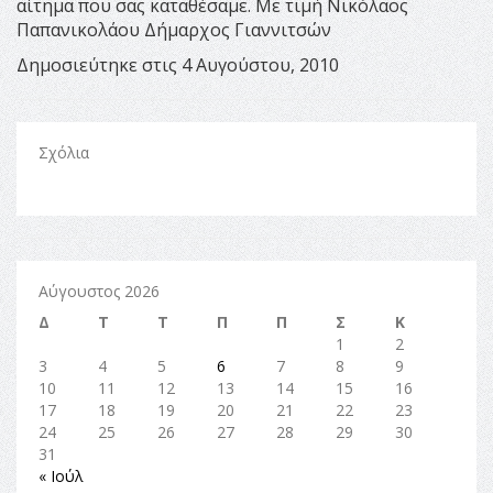
αίτημα που σας καταθέσαμε. Με τιμή Νικόλαος
Παπανικολάου Δήμαρχος Γιαννιτσών
Δημοσιεύτηκε στις 4 Αυγούστου, 2010
Σχόλια
Αύγουστος 2026
Δ
Τ
Τ
Π
Π
Σ
Κ
1
2
3
4
5
6
7
8
9
10
11
12
13
14
15
16
17
18
19
20
21
22
23
24
25
26
27
28
29
30
31
« Ιούλ