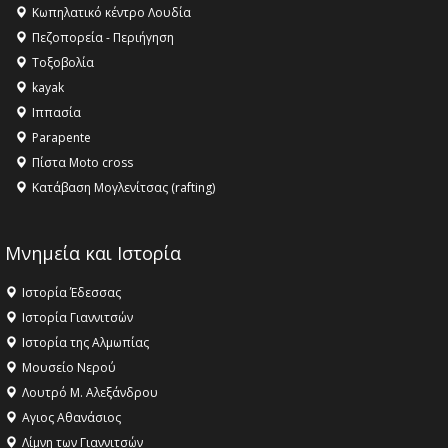
Κληρονομιάς της UNESCO – Ομόφωνη η απόφαση Ο
Κωπηλατικό κέντρο Λουδία
Όλυμπος αναγνωρίστηκε ως φυσικό και πολιτιστικό
Πεζοπορεία - Περιήγηση
αγαθό εξέχουσας οικουμενικής αξίας για την
Τοξοβολία
ανθρωπότητα
kayak
16:18 -
ΕΝΟΡΙΑΚΕΣ ΚΑΛΟΚΑΙΡΙΝΕΣ ΔΡΑΣΕΙΣ ΓΙΑ ΠΑΙΔΙΑ
Ιππασία
ΣΤΗΝ ΕΔΕΣΣΑ
Parapente
Πίστα Moto cross
Κατάβαση Μογλενίτσας (rafting)
Μνημεία και Ιστορία
Ιστορία Έδεσσας
Ιστορία Γιαννιτσών
Ιστορία της Αλμωπίας
Μουσείο Νερού
Λουτρό Μ. Αλεξάνδρου
Αγιος Αθανάσιος
Λίμνη των Γιαννιτσών