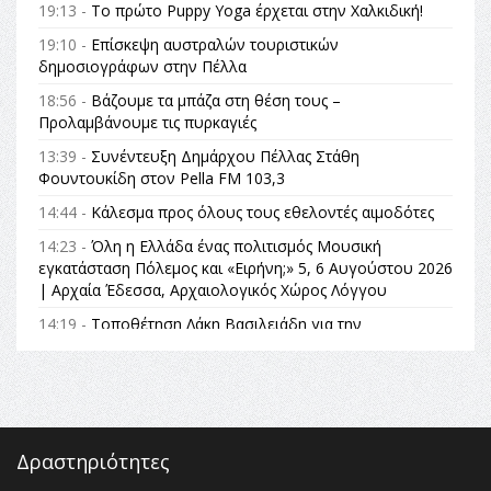
19:13 -
Το πρώτο Puppy Yoga έρχεται στην Χαλκιδική!
19:10 -
Επίσκεψη αυστραλών τουριστικών
δημοσιογράφων στην Πέλλα
18:56 -
Βάζουμε τα μπάζα στη θέση τους –
Προλαμβάνουμε τις πυρκαγιές
13:39 -
Συνέντευξη Δημάρχου Πέλλας Στάθη
Φουντουκίδη στον Pella FM 103,3
14:44 -
Κάλεσμα προς όλους τους εθελοντές αιμοδότες
14:23 -
Όλη η Ελλάδα ένας πολιτισμός Μουσική
εγκατάσταση Πόλεμος και «Ειρήνη;» 5, 6 Αυγούστου 2026
| Αρχαία Έδεσσα, Αρχαιολογικός Χώρος Λόγγου
14:19 -
Τοποθέτηση Λάκη Βασιλειάδη για την
Αναθεώρηση του Συντάγματος: «Σε τέτοιες κορυφαίες
θεσμικές διαδικασίες υπάρχει μόνο η ευθύνη απέναντι
στις επόμενες γενιές»
16:35 -
Το πρόγραμμα του ΠΑΟΚ στον δεύτερο γύρο του
Champions League!
Δραστηριότητες
16:27 -
Όλυμπος: Εντάχθηκε στον Κατάλογο Παγκόσμιας