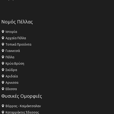
Νομός Πέλλας
Ιστορία
Αρχαία Πέλλα
Τοπικά Προϊόντα
Γιαννιτσά
Πέλλα
Κρύα Βρύση
Σκύδρα
Αριδαία
Aρνισσα
Eδεσσα
Φυσικές Ομορφιές
Βόρρας - Καϊμάκτσαλαν
Καταρράκτες Έδεσσας