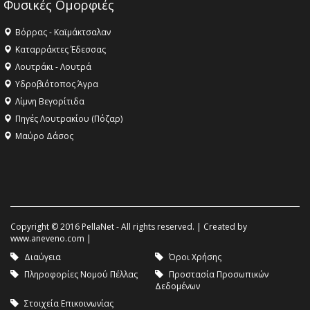
Φυσικές Ομορφιές
Βόρρας - Καϊμάκτσαλαν
Καταρράκτες Έδεσσας
Λουτράκι - Λουτρά
Υδροβιότοπος Άγρα
Λίμνη Βεγορίτιδα
Πηγές Λουτρακίου (Πόζαρ)
Μαύρο Δάσος
Copyright © 2016 PellaNet - All rights reserved. | Created by
www.aneveno.com
|
Διαύγεια
Όροι Χρήσης
Πληροφορίες Νομού Πέλλας
Προστασία Προσωπικών
Δεδομένων
Στοιχεία Επικοινωνίας