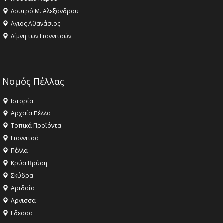
Λουτρό Μ. Αλεξάνδρου
Αγιος Αθανάσιος
Λίμνη των Γιαννιτσών
Νομός Πέλλας
Ιστορία
Αρχαία Πέλλα
Τοπικά Προϊόντα
Γιαννιτσά
Πέλλα
Κρύα Βρύση
Σκύδρα
Αριδαία
Aρνισσα
Eδεσσα