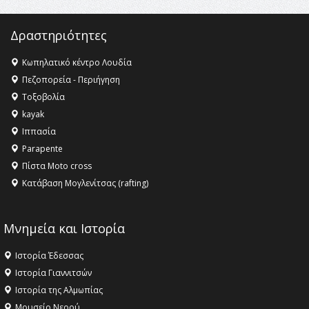
16:35 -
Το πρόγραμμα του ΠΑΟΚ στον δεύτερο γύρο του
Champions League!
Δραστηριότητες
16:27 -
Όλυμπος: Εντάχθηκε στον Κατάλογο Παγκόσμιας
Κληρονομιάς της UNESCO – Ομόφωνη η απόφαση Ο
Κωπηλατικό κέντρο Λουδία
Όλυμπος αναγνωρίστηκε ως φυσικό και πολιτιστικό
Πεζοπορεία - Περιήγηση
αγαθό εξέχουσας οικουμενικής αξίας για την
Τοξοβολία
ανθρωπότητα
kayak
16:18 -
ΕΝΟΡΙΑΚΕΣ ΚΑΛΟΚΑΙΡΙΝΕΣ ΔΡΑΣΕΙΣ ΓΙΑ ΠΑΙΔΙΑ
Ιππασία
ΣΤΗΝ ΕΔΕΣΣΑ
Parapente
Πίστα Moto cross
Κατάβαση Μογλενίτσας (rafting)
Μνημεία και Ιστορία
Ιστορία Έδεσσας
Ιστορία Γιαννιτσών
Ιστορία της Αλμωπίας
Μουσείο Νερού