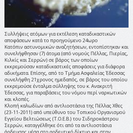
Συλλήψεις ατόμων για εκτέλεση καταδικαστικών
αποφάσεων κατά το προηγούμενο 24ωρο
Κατόπιν αστυνομικών αναζητήσεων, εντοπίστηκαν και
συνελήφθησαν (7) άτομα (από νομούς Πέλλας, Πιερίας,
Κιλκίς και Σερρών) σε βάρος των οποίων
εκκρεμούσαν καταδικαστικές αποφάσεις για διάφορα
αδικήματα. Επίσης, από το Τμήμα Ασφαλείας Έδεσσας
συνελήφθη 21χρονος ημεδαπός, σε βάρος του οποίου
εκκρεμούσε ένταλμα σύλληψης του κ. Ανακριτή
Έδεσσας, για παραβάσεις του νόμου περί ναρκωτικών
και κλοπές.
Κλοπή καλωδίων από αντλιοστάσια της Πέλλας Χθες
(23-11-2011) από υπεύθυνο του Τοπικού Οργανισμού
Εγγείου Βελτιώσεως (Τ.Ο.Ε.Β.) του Σιδηροκάστρου
Σερρών, καταγγέλθηκε ότι από τα αντλιοστάσια
άρδευσης μέσα στο αρδευτικό δίκτυο και στην