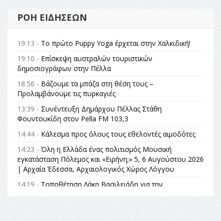
ΡΟΉ ΕΙΔΉΣΕΩΝ
19:13 -
Το πρώτο Puppy Yoga έρχεται στην Χαλκιδική!
19:10 -
Επίσκεψη αυστραλών τουριστικών
δημοσιογράφων στην Πέλλα
18:56 -
Βάζουμε τα μπάζα στη θέση τους –
Προλαμβάνουμε τις πυρκαγιές
13:39 -
Συνέντευξη Δημάρχου Πέλλας Στάθη
Φουντουκίδη στον Pella FM 103,3
14:44 -
Κάλεσμα προς όλους τους εθελοντές αιμοδότες
14:23 -
Όλη η Ελλάδα ένας πολιτισμός Μουσική
εγκατάσταση Πόλεμος και «Ειρήνη;» 5, 6 Αυγούστου 2026
| Αρχαία Έδεσσα, Αρχαιολογικός Χώρος Λόγγου
14:19 -
Τοποθέτηση Λάκη Βασιλειάδη για την
Αναθεώρηση του Συντάγματος: «Σε τέτοιες κορυφαίες
θεσμικές διαδικασίες υπάρχει μόνο η ευθύνη απέναντι
στις επόμενες γενιές»