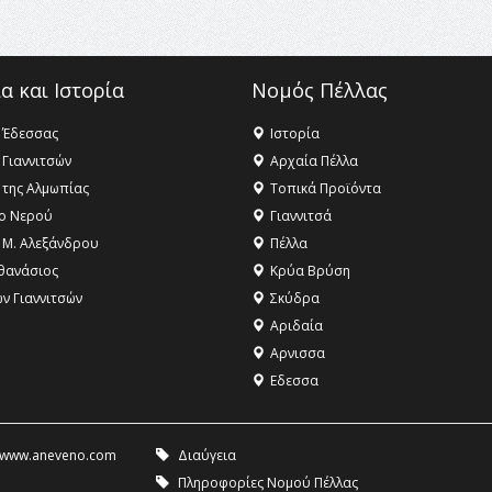
α και Ιστορία
Νομός Πέλλας
 Έδεσσας
Ιστορία
 Γιαννιτσών
Αρχαία Πέλλα
 της Αλμωπίας
Τοπικά Προϊόντα
ο Νερού
Γιαννιτσά
 Μ. Αλεξάνδρου
Πέλλα
θανάσιος
Κρύα Βρύση
ων Γιαννιτσών
Σκύδρα
Αριδαία
Aρνισσα
Eδεσσα
www.aneveno.com
Διαύγεια
Πληροφορίες Νομού Πέλλας