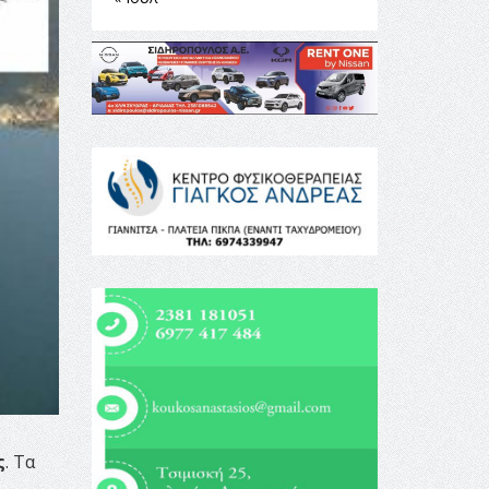
ς
. Τα