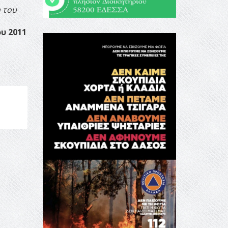
η του
υ 2011