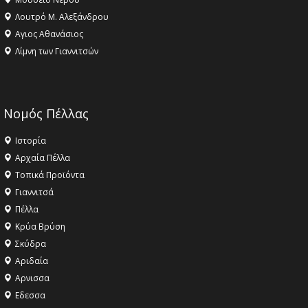
Λουτρό Μ. Αλεξάνδρου
Αγιος Αθανάσιος
Λίμνη των Γιαννιτσών
Νομός Πέλλας
Ιστορία
Αρχαία Πέλλα
Τοπικά Προϊόντα
Γιαννιτσά
Πέλλα
Κρύα Βρύση
Σκύδρα
Αριδαία
Aρνισσα
Eδεσσα