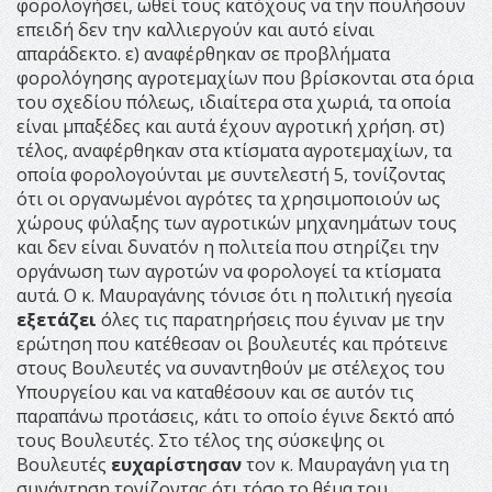
φορολογήσει, ωθεί τους κατόχους να την πουλήσουν
επειδή δεν την καλλιεργούν και αυτό είναι
απαράδεκτο. ε) αναφέρθηκαν σε προβλήματα
φορολόγησης αγροτεμαχίων που βρίσκονται στα όρια
του σχεδίου πόλεως, ιδιαίτερα στα χωριά, τα οποία
είναι μπαξέδες και αυτά έχουν αγροτική χρήση. στ)
τέλος, αναφέρθηκαν στα κτίσματα αγροτεμαχίων, τα
οποία φορολογούνται με συντελεστή 5, τονίζοντας
ότι οι οργανωμένοι αγρότες τα χρησιμοποιούν ως
χώρους φύλαξης των αγροτικών μηχανημάτων τους
και δεν είναι δυνατόν η πολιτεία που στηρίζει την
οργάνωση των αγροτών να φορολογεί τα κτίσματα
αυτά. Ο κ. Μαυραγάνης τόνισε ότι η πολιτική ηγεσία
εξετάζει
όλες τις παρατηρήσεις που έγιναν με την
ερώτηση που κατέθεσαν οι βουλευτές και πρότεινε
στους Βουλευτές να συναντηθούν με στέλεχος του
Υπουργείου και να καταθέσουν και σε αυτόν τις
παραπάνω προτάσεις, κάτι το οποίο έγινε δεκτό από
τους Βουλευτές. Στο τέλος της σύσκεψης οι
Βουλευτές
ευχαρίστησαν
τον κ. Μαυραγάνη για τη
συνάντηση τονίζοντας ότι τόσο το θέμα του