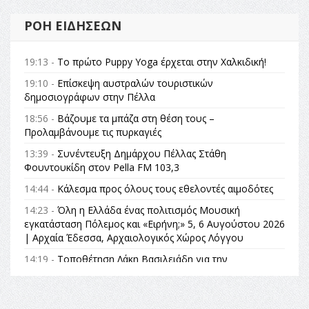
ΡΟΉ ΕΙΔΉΣΕΩΝ
19:13 -
Το πρώτο Puppy Yoga έρχεται στην Χαλκιδική!
19:10 -
Επίσκεψη αυστραλών τουριστικών
δημοσιογράφων στην Πέλλα
18:56 -
Βάζουμε τα μπάζα στη θέση τους –
Προλαμβάνουμε τις πυρκαγιές
13:39 -
Συνέντευξη Δημάρχου Πέλλας Στάθη
Φουντουκίδη στον Pella FM 103,3
14:44 -
Κάλεσμα προς όλους τους εθελοντές αιμοδότες
14:23 -
Όλη η Ελλάδα ένας πολιτισμός Μουσική
εγκατάσταση Πόλεμος και «Ειρήνη;» 5, 6 Αυγούστου 2026
| Αρχαία Έδεσσα, Αρχαιολογικός Χώρος Λόγγου
14:19 -
Τοποθέτηση Λάκη Βασιλειάδη για την
Αναθεώρηση του Συντάγματος: «Σε τέτοιες κορυφαίες
θεσμικές διαδικασίες υπάρχει μόνο η ευθύνη απέναντι
στις επόμενες γενιές»