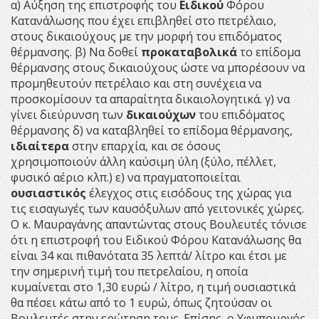
α) Αύξηση της επιστροφής του
Ειδικού
Φόρου
Κατανάλωσης που έχει επιβληθεί στο πετρέλαιο,
στους δικαιούχους με την μορφή του επιδόματος
θέρμανσης. β) Να δοθεί
προκαταβολικά
το επίδομα
θέρμανσης στους δικαιούχους ώστε να μπορέσουν να
προμηθευτούν πετρέλαιο και στη συνέχεια να
προσκομίσουν τα απαραίτητα δικαιολογητικά. γ) να
γίνει διεύρυνση των
δικαιούχων
του επιδόματος
θέρμανσης δ) να καταβληθεί το επίδομα θέρμανσης,
ιδιαίτερα
στην επαρχία, και σε όσους
χρησιμοποιούν άλλη καύσιμη ύλη (ξύλο, πέλλετ,
φυσικό αέριο κλπ.) ε) να πραγματοποιείται
ουσιαστικός
έλεγχος στις εισόδους της χώρας για
τις εισαγωγές των καυσόξυλων από γειτονικές χώρες.
Ο κ. Μαυραγάνης απαντώντας στους Βουλευτές τόνισε
ότι η επιστροφή του Ειδικού Φόρου Κατανάλωσης θα
είναι 34 και πιθανότατα 35 λεπτά/ λίτρο και έτσι με
την σημερινή τιμή του πετρελαίου, η οποία
κυμαίνεται στο 1,30 ευρώ / λίτρο, η τιμή ουσιαστικά
θα πέσει κάτω από το 1 ευρώ, όπως ζητούσαν οι
Βουλευτές στην ερώτηση τους. Επίσης, ο Υφυπουργός