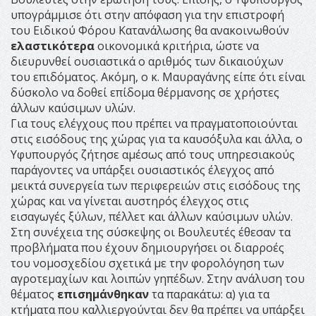
υπογράμμισε ότι στην απόφαση για την επιστροφή
του Ειδικού Φόρου Κατανάλωσης θα ανακοινωθούν
ελαστικότερα
οικονομικά κριτήρια, ώστε να
διευρυνθεί ουσιαστικά ο αριθμός των δικαιούχων
του επιδόματος. Ακόμη, ο κ. Μαυραγάνης είπε ότι είναι
δύσκολο να δοθεί επίδομα θέρμανσης σε χρήστες
άλλων καύσιμων υλών.
Για τους ελέγχους που πρέπει να πραγματοποιούνται
στις εισόδους της χώρας για τα καυσόξυλα και άλλα, ο
Υφυπουργός ζήτησε αμέσως από τους υπηρεσιακούς
παράγοντες να υπάρξει ουσιαστικός έλεγχος από
μεικτά συνεργεία των περιφερειών στις εισόδους της
χώρας και να γίνεται αυστηρός έλεγχος στις
εισαγωγές ξύλων, πέλλετ και άλλων καύσιμων υλών.
Στη συνέχεια της σύσκεψης οι Βουλευτές έθεσαν τα
προβλήματα που έχουν δημιουργήσει οι διαρροές
του νομοσχεδίου σχετικά με την φορολόγηση των
αγροτεμαχίων και λοιπών γηπέδων. Στην ανάλυση του
θέματος
επισημάνθηκαν
τα παρακάτω: α) για τα
κτήματα που καλλιεργούνται δεν θα πρέπει να υπάρξει