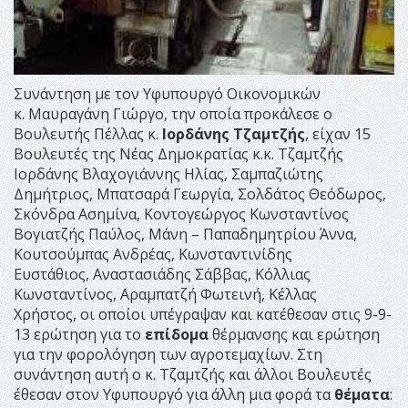
Συνάντηση με τον Υφυπουργό Οικονομικών
κ. Μαυραγάνη Γιώργο, την οποία προκάλεσε ο
Βουλευτής Πέλλας κ.
Ιορδάνης Τζαμτζής
, είχαν 15
Βουλευτές της Νέας Δημοκρατίας κ.κ. Τζαμτζής
Ιορδάνης Βλαχογιάννης Ηλίας, Σαμπαζιώτης
Δημήτριος, Μπατσαρά Γεωργία, Σολδάτος Θεόδωρος,
Σκόνδρα Ασημίνα, Κοντογεώργος Κωνσταντίνος
Βογιατζής Παύλος, Μάνη – Παπαδημητρίου Άννα,
Κουτσούμπας Ανδρέας, Κωνσταντινίδης
Ευστάθιος, Αναστασιάδης Σάββας, Κόλλιας
Κωνσταντίνος, Αραμπατζή Φωτεινή, Κέλλας
Χρήστος, οι οποίοι υπέγραψαν και κατέθεσαν στις 9-9-
13 ερώτηση για το
επίδομα
θέρμανσης και ερώτηση
για την φορολόγηση των αγροτεμαχίων. Στη
συνάντηση αυτή ο κ. Τζαμτζής και άλλοι Βουλευτές
έθεσαν στον Υφυπουργό για άλλη μια φορά τα
θέματα
: