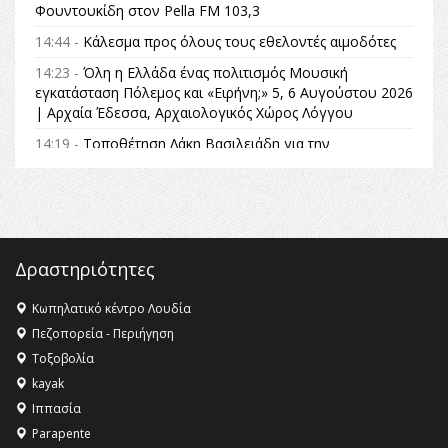
Φουντουκίδη στον Pella FM 103,3
14:44 -
Κάλεσμα προς όλους τους εθελοντές αιμοδότες
14:23 -
Όλη η Ελλάδα ένας πολιτισμός Μουσική
εγκατάσταση Πόλεμος και «Ειρήνη;» 5, 6 Αυγούστου 2026
| Αρχαία Έδεσσα, Αρχαιολογικός Χώρος Λόγγου
14:19 -
Τοποθέτηση Λάκη Βασιλειάδη για την
Αναθεώρηση του Συντάγματος: «Σε τέτοιες κορυφαίες
θεσμικές διαδικασίες υπάρχει μόνο η ευθύνη απέναντι
στις επόμενες γενιές»
16:35 -
Το πρόγραμμα του ΠΑΟΚ στον δεύτερο γύρο του
Champions League!
Δραστηριότητες
16:27 -
Όλυμπος: Εντάχθηκε στον Κατάλογο Παγκόσμιας
Κληρονομιάς της UNESCO – Ομόφωνη η απόφαση Ο
Κωπηλατικό κέντρο Λουδία
Όλυμπος αναγνωρίστηκε ως φυσικό και πολιτιστικό
Πεζοπορεία - Περιήγηση
αγαθό εξέχουσας οικουμενικής αξίας για την
Τοξοβολία
ανθρωπότητα
kayak
16:18 -
ΕΝΟΡΙΑΚΕΣ ΚΑΛΟΚΑΙΡΙΝΕΣ ΔΡΑΣΕΙΣ ΓΙΑ ΠΑΙΔΙΑ
Ιππασία
ΣΤΗΝ ΕΔΕΣΣΑ
Parapente