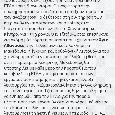
τον Ιανουάριο, ενώ έχουν ήδη ξεκινήσει από την
ΕΤΑΔ τρεις διαγωνισμοί. Ο ένας αφορά στην
συντήρηση και αντικατάσταση του εξοπλισμού και
των αναβατήρων, ο δεύτερος στη συντήρηση των
κτιριακών εγκαταστάσεων και ο τρίτος στον
διαχειριστή που θα αναλάβει το Χιονοδρομικό
Κέντρο, για 1+1 χρόνια. Ο κ. Τζιτζικώστας επεσήμανε
για ακόμη μία φόρα τη σημασία που έχει για τον
Άγιο
Αθανάσιο
, την Πέλλα, αλλά και ολόκληρη τη
Μακεδονία, η έγκαιρη και ορθολογική λειτουργία του
χιονοδρομικού κέντρου και επανέλαβε τη θέση του
ότι η Περιφέρεια Κεντρικής Μακεδονίας θα
υποστηρίξει με κάθε μέσο την προσπάθεια που
καταβάλλει η ΕΤΑΔ για την αποπεράτωση των
εργασιών συντήρησης και την έγκαιρη έναρξη
λειτουργίας του Καϊμάκτσαλαν. Μετά την ολοκλήρωση
της συνάντησης ο κ. Τζιτζικώστας δήλωσε: «Ζήτησα
να ενημερωθώ από την ΕΤΑΔ για την πορεία
υλοποίησης των εργασιών στο χιονοδρομικό κέντρο
του Καϊμάκτσαλαν ώστε να είναι έτοιμο να
λειτουργήσει τη φετινή χειμερινή περίοδο. Η ΕΤΑΔ