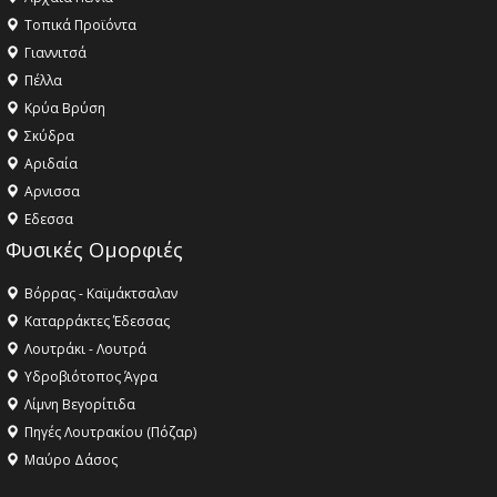
Τοπικά Προϊόντα
Γιαννιτσά
Πέλλα
Κρύα Βρύση
Σκύδρα
Αριδαία
Aρνισσα
Eδεσσα
Φυσικές Ομορφιές
Βόρρας - Καϊμάκτσαλαν
Καταρράκτες Έδεσσας
Λουτράκι - Λουτρά
Υδροβιότοπος Άγρα
Λίμνη Βεγορίτιδα
Πηγές Λουτρακίου (Πόζαρ)
Μαύρο Δάσος