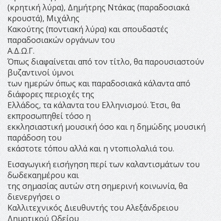
(κρητική λύρα), Δημήτρης Ντάκας (παραδοσιακά
κρουστά), Μιχάλης
Κακούτης (ποντιακή λύρα) και σπουδαστές
παραδοσιακών οργάνων του
Α.Δ.Ω.Γ.
Όπως διαφαίνεται από τον τίτλο, θα παρουσιαστούν
βυζαντινοί ύμνοι
των ημερών όπως και παραδοσιακά κάλαντα από
διάφορες περιοχές της
Ελλάδος, τα κάλαντα του Ελληνισμού. Έτσι, θα
εκπροσωπηθεί τόσο η
εκκλησιαστική μουσική όσο και η δημώδης μουσική
παράδοση του
εκάστοτε τόπου αλλά και η ντοπιολαλιά του.
Εισαγωγική εισήγηση περί των καλαντισμάτων του
δωδεκαημέρου και
της σημασίας αυτών στη σημερινή κοινωνία, θα
διενεργήσει ο
Καλλιτεχνικός Διευθυντής του Αλεξάνδρειου
Δημοτικού Ωδείου