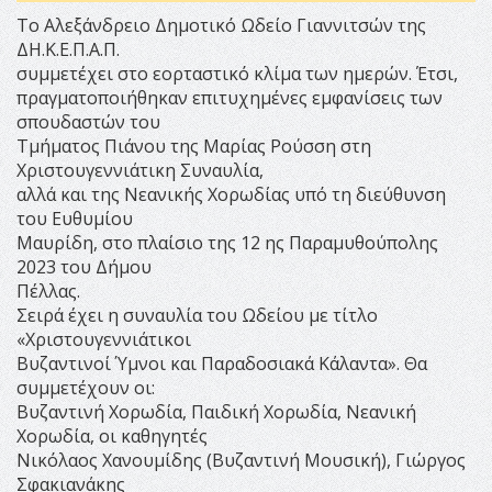
Το Αλεξάνδρειο Δημοτικό Ωδείο Γιαννιτσών της
ΔΗ.Κ.Ε.Π.Α.Π.
συμμετέχει στο εορταστικό κλίμα των ημερών. Έτσι,
πραγματοποιήθηκαν επιτυχημένες εμφανίσεις των
σπουδαστών του
Τμήματος Πιάνου της Μαρίας Ρούσση στη
Χριστουγεννιάτικη Συναυλία,
αλλά και της Νεανικής Χορωδίας υπό τη διεύθυνση
του Ευθυμίου
Μαυρίδη, στο πλαίσιο της 12 ης Παραμυθούπολης
2023 του Δήμου
Πέλλας.
Σειρά έχει η συναυλία του Ωδείου με τίτλο
«Χριστουγεννιάτικοι
Βυζαντινοί Ύμνοι και Παραδοσιακά Κάλαντα». Θα
συμμετέχουν οι:
Βυζαντινή Χορωδία, Παιδική Χορωδία, Νεανική
Χορωδία, οι καθηγητές
Νικόλαος Χανουμίδης (Βυζαντινή Μουσική), Γιώργος
Σφακιανάκης