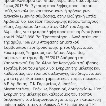
προϋπολογισμού του Δήμου Αλμωπίας, οικονομικού
έτους 2013. 5ο: Έγκριση πρόσληψης προσωπικού
ΙΔΟΧ, για κάλυψη κατεπειγουσών ή πρόσκαιρων
αναγκών (2μηνής σύμβασης), στην Μαθητική Εστία
Αριδαίας. 6ο: Σύσταση προσωρινής προσωποπαγούς
θέσης Δημοσίου Δικαίου στον Ο.Ε.Υ. του Δήμου
Αλμωπίας, για την πρόσληψη προστατευομένου βάσει
του Ν. 2643/1998. 7ο: Τροποποίηση – Αναδιατύπωση
της αριθμ. 168/2013 Απόφασης Δημοτικού
Συμβουλίου περί τροποποίησης του Οργανισμού
Εσωτερικής Υπηρεσίας του Δήμου Αλμωπίας,
σύμφωνα με την αριθμ.35/2013 Απόφαση του
Υπηρεσιακού Συμβουλίου. 8ο: Καταγγελία σύμβασης
εργαζομένου του Δήμου. 9ο: Έγκριση της μελέτης και
καθορισμός του τρόπου διεξαγωγής του διαγωνισμού
για το έργο: «Κατασκευή αρδευτικών τσιμενταυλακων
Δ.Ε. Αριδαίας , Τ.Κ. Γαρεφείου, Δωροθέας,
Μεγαπλατάνου, Τσάκων, Βορεινού, Λουτρακίου». 10ο:
Έγκριση της μελέτης και καθορισμός του τρόπου
διεξαγωγής του διαγωνισμού για το έργο: «Κατασκευή
αρδευτικών τσιμενταυλακων Δ.Ε. Εξαπλατάνου Τ.Κ.