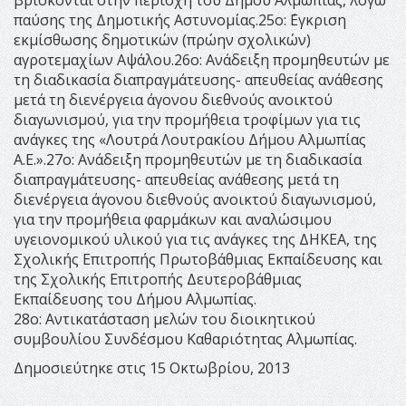
παύσης της Δημοτικής Αστυνομίας.25ο: ΄Εγκριση
εκμίσθωσης δημοτικών (πρώην σχολικών)
αγροτεμαχίων Αψάλου.26ο: Ανάδειξη προμηθευτών με
τη διαδικασία διαπραγμάτευσης- απευθείας ανάθεσης
μετά τη διενέργεια άγονου διεθνούς ανοικτού
διαγωνισμού, για την προμήθεια τροφίμων για τις
ανάγκες της «Λουτρά Λουτρακίου Δήμου Αλμωπίας
Α.Ε.».27ο: Ανάδειξη προμηθευτών με τη διαδικασία
διαπραγμάτευσης- απευθείας ανάθεσης μετά τη
διενέργεια άγονου διεθνούς ανοικτού διαγωνισμού,
για την προμήθεια φαρμάκων και αναλώσιμου
υγειονομικού υλικού για τις ανάγκες της ΔΗΚΕΑ, της
Σχολικής Επιτροπής Πρωτοβάθμιας Εκπαίδευσης και
της Σχολικής Επιτροπής Δευτεροβάθμιας
Εκπαίδευσης του Δήμου Αλμωπίας.
28ο: Αντικατάσταση μελών του διοικητικού
συμβουλίου Συνδέσμου Καθαριότητας Αλμωπίας.
Δημοσιεύτηκε στις 15 Οκτωβρίου, 2013