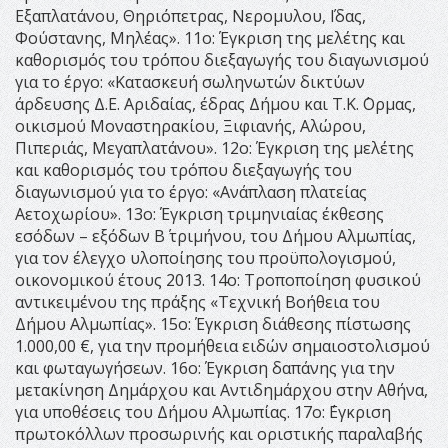
Εξαπλατάνου, Θηριόπετρας, Νερομυλου, ΄Ιδας,
Φούστανης, Μηλέας». 11ο: Έγκριση της μελέτης και
καθορισμός του τρόπου διεξαγωγής του διαγωνισμού
για το έργο: «Κατασκευή σωληνωτών δικτύων
άρδευσης Δ.Ε. Αριδαίας, έδρας Δήμου και Τ.Κ. ΄Ορμας,
οικισμού Μοναστηρακίου, Ξιφιανής, Αλώρου,
Πιπεριάς, Μεγαπλατάνου». 12ο: Έγκριση της μελέτης
και καθορισμός του τρόπου διεξαγωγής του
διαγωνισμού για το έργο: «Ανάπλαση πλατείας
Αετοχωρίου». 13ο: Έγκριση τριμηνιαίας έκθεσης
εσόδων – εξόδων Β΄ τριμήνου, του Δήμου Αλμωπίας,
για τον έλεγχο υλοποίησης του προϋπολογισμού,
οικονομικού έτους 2013. 14ο: Τροποποίηση φυσικού
αντικειμένου της πράξης «Τεχνική Βοήθεια του
Δήμου Αλμωπίας». 15ο: Έγκριση διάθεσης πίστωσης
1.000,00 €, για την προμήθεια ειδών σημαιοστολισμού
και φωταγωγήσεων. 16ο: Έγκριση δαπάνης για την
μετακίνηση Δημάρχου και Αντιδημάρχου στην Αθήνα,
για υποθέσεις του Δήμου Αλμωπίας. 17ο: ΄Εγκριση
πρωτοκόλλων προσωρινής και οριστικής παραλαβής