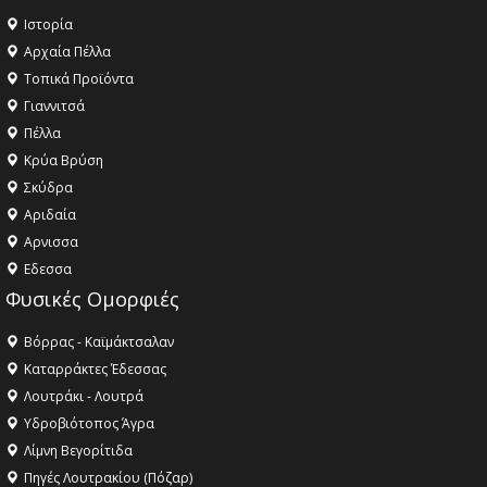
Ιστορία
Αρχαία Πέλλα
Τοπικά Προϊόντα
Γιαννιτσά
Πέλλα
Κρύα Βρύση
Σκύδρα
Αριδαία
Aρνισσα
Eδεσσα
Φυσικές Ομορφιές
Βόρρας - Καϊμάκτσαλαν
Καταρράκτες Έδεσσας
Λουτράκι - Λουτρά
Υδροβιότοπος Άγρα
Λίμνη Βεγορίτιδα
Πηγές Λουτρακίου (Πόζαρ)