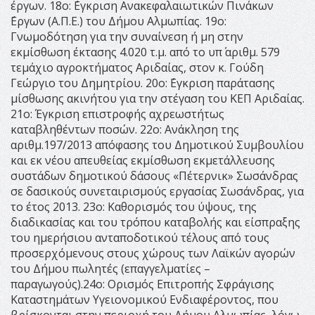
έργων. 18ο: ΄Εγκριση Ανακεφαλαιωτικών Πινάκων
΄Εργων (Α.Π.Ε.) του Δήμου Αλμωπίας. 19ο:
Γνωμοδότηση για την συναίνεση ή μη στην
εκμίσθωση έκτασης 4.020 τ.μ. από το υπ΄ αριθμ. 579
τεμάχιο αγροκτήματος Αριδαίας, στον κ. Γούδη
Γεώργιο του Δημητρίου. 20ο: ΄Εγκριση παράτασης
μίσθωσης ακινήτου για την στέγαση του ΚΕΠ Αριδαίας.
21ο: Έγκριση επιστροφής αχρεωστήτως
καταβληθέντων ποσών. 22ο: Ανάκληση της
αριθμ.197/2013 απόφασης του Δημοτικού Συμβουλίου
και εκ νέου απευθείας εκμίσθωση εκμετάλλευσης
συστάδων δημοτικού δάσους «Πέτερνικ» Σωσάνδρας
σε δασικούς συνεταιρισμούς εργασίας Σωσάνδρας, για
το έτος 2013. 23ο: Καθορισμός του ύψους, της
διαδικασίας και του τρόπου καταβολής και είσπραξης
του ημερήσιου ανταποδοτικού τέλους από τους
προσερχόμενους στους χώρους των Λαϊκών αγορών
του Δήμου πωλητές (επαγγελματίες –
παραγωγούς).24ο: Ορισμός Επιτροπής Σφράγισης
Καταστημάτων Υγειονομικού Ενδιαφέροντος, που
βρίσκονται στην περιοχή του Δήμου Αλμωπίας, λόγω