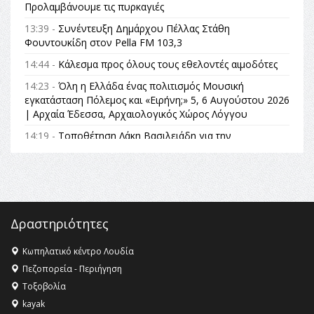
Προλαμβάνουμε τις πυρκαγιές
13:39 -
Συνέντευξη Δημάρχου Πέλλας Στάθη
Φουντουκίδη στον Pella FM 103,3
14:44 -
Κάλεσμα προς όλους τους εθελοντές αιμοδότες
14:23 -
Όλη η Ελλάδα ένας πολιτισμός Μουσική
εγκατάσταση Πόλεμος και «Ειρήνη;» 5, 6 Αυγούστου 2026
| Αρχαία Έδεσσα, Αρχαιολογικός Χώρος Λόγγου
14:19 -
Τοποθέτηση Λάκη Βασιλειάδη για την
Αναθεώρηση του Συντάγματος: «Σε τέτοιες κορυφαίες
θεσμικές διαδικασίες υπάρχει μόνο η ευθύνη απέναντι
στις επόμενες γενιές»
16:35 -
Το πρόγραμμα του ΠΑΟΚ στον δεύτερο γύρο του
Champions League!
Δραστηριότητες
16:27 -
Όλυμπος: Εντάχθηκε στον Κατάλογο Παγκόσμιας
Κληρονομιάς της UNESCO – Ομόφωνη η απόφαση Ο
Κωπηλατικό κέντρο Λουδία
Όλυμπος αναγνωρίστηκε ως φυσικό και πολιτιστικό
Πεζοπορεία - Περιήγηση
αγαθό εξέχουσας οικουμενικής αξίας για την
Τοξοβολία
ανθρωπότητα
kayak
16:18 -
ΕΝΟΡΙΑΚΕΣ ΚΑΛΟΚΑΙΡΙΝΕΣ ΔΡΑΣΕΙΣ ΓΙΑ ΠΑΙΔΙΑ