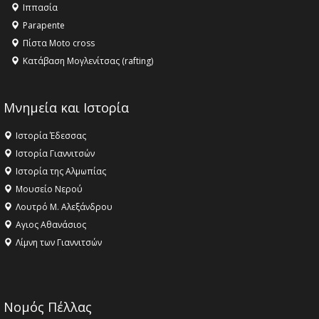
Ιππασία
ΣΤΗΝ ΕΔΕΣΣΑ
Parapente
Πίστα Moto cross
Κατάβαση Μογλενίτσας (rafting)
Μνημεία και Ιστορία
Ιστορία Έδεσσας
Ιστορία Γιαννιτσών
Ιστορία της Αλμωπίας
Μουσείο Νερού
Λουτρό Μ. Αλεξάνδρου
Αγιος Αθανάσιος
Λίμνη των Γιαννιτσών
Νομός Πέλλας