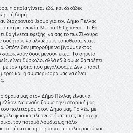
σά, η οποία γίνεται εδώ και δεκάδες
χώρο ή δομή;
αν διαχρονικό θεσμό για τον Δήμο Πέλλας.
 τοπική κοινωνία. Μετρά 160 χρόνια… Τι θα
ι θα γίνεται εφεξής, να σας το πω. Σίγουρα
εν συζητάμε να αλλάξουμε τοποθεσία, γιατί
ρά. Οπότε δεν μπορούμε να βγούμε εκτός
ό διαφωνούν όσοι μένουν εκεί... Το σημείο
μείς, είναι δύσκολο, αλλά εδώ όμως θα πρέπει
ας, με τον τρόπο που μεγαλώσαμε. Δεν μπορεί
μέρες και η συμπεριφορά μας να είναι
ς.
Το όραμα μας στον Δήμο Πέλλας είναι να
μέλλον. Να αναδείξουμε την ιστορική μας
 του πολιτισμού στον Δήμο μας. Το λέω με
μεγάλα φυσικά πλεονεκτήματα της περιοχής
 Πάικο, τον ποταμό Λουδία ως πόλο
ι το Πάικο ως προορισμό φυσιολατρικού και