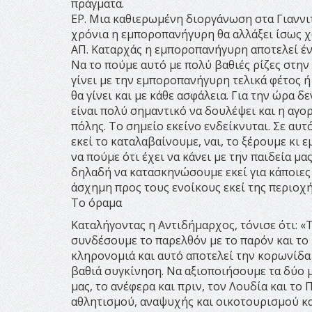
πράγματα.
ΕΡ. Μια καθιερωμένη διοργάνωση στα Γιαννιτ
χρόνια η εμποροπανήγυρη θα αλλάξει ίσως 
ΑΠ. Καταρχάς η εμποροπανήγυρη αποτελεί έν
Να το πούμε αυτό με πολύ βαθιές ρίζες στην
γίνει με την εμποροπανήγυρη τελικά φέτος ή τ
θα γίνει και με κάθε ασφάλεια. Για την ώρα δ
είναι πολύ σημαντικό να δουλέψει και η αγο
πόλης. Το σημείο εκείνο ενδείκνυται. Σε αυτ
εκεί το καταλαβαίνουμε, ναι, το ξέρουμε κι ε
να πούμε ότι έχει να κάνει με την παιδεία μ
δηλαδή να κατασκηνώσουμε εκεί για κάποιες 
άσχημη προς τους ενοίκους εκεί της περιοχή
Το όραμα
Καταλήγοντας η Αντιδήμαρχος, τόνισε ότι: «
συνδέσουμε το παρελθόν με το παρόν και το 
κληρονομιά και αυτό αποτελεί την κορωνίδα
βαθιά συγκίνηση. Να αξιοποιήσουμε τα δύο 
μας, το ανέφερα και πριν, τον Λουδία και το
αθλητισμού, αναψυχής και οικοτουρισμού κα