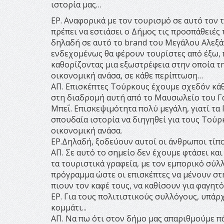
ιστορία μας…
ΕΡ. Αναφορικά με τον τουρισμό σε αυτό τον τ
πρέπει να εστιάσει ο Δήμος τις προσπάθειές
δηλαδή σε αυτό το brand του Μεγάλου Αλεξά
ενδεχομένως θα φέρουν τουρίστες από έξω, 
καθορίζοντας μια εξωστρέφεια στην οποία την
οικονομική ανάσα, σε κάθε περίπτωση…
ΑΠ. Επισκέπτες Τούρκους έχουμε σχεδόν κά
στη διαδρομή αυτή από το Μαυσωλείο του Γαζ
Μπεΐ. Επισκεψιμότητα πολύ μεγάλη, γιατί τα Γ
σπουδαία ιστορία να διηγηθεί για τους Τούρ
οικονομική ανάσα.
ΕΡ.Δηλαδή, ξοδεύουν αυτοί οι άνθρωποι τίπο
ΑΠ. Σε αυτό το σημείο δεν έχουμε φτάσει και
τα τουριστικά γραφεία, με τον εμπορικό σύλλ
πρόγραμμα ώστε οι επισκέπτες να μένουν στ
πιουν τον καφέ τους, να καθίσουν για φαγητό.
ΕΡ. Για τους πολιτιστικούς συλλόγους, υπάρ
κομμάτι...
ΑΠ. Να πω ότι στον δήμο μας απαριθμούμε π