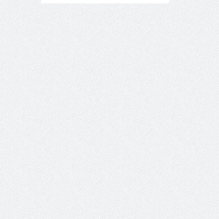
14:23 -
Όλη η Ελλάδα ένας
πολιτισμός Μουσική
εγκατάσταση Πόλεμος και
«Ειρήνη;» 5, 6 Αυγούστου 2026 |
Αρχαία Έδεσσα, Αρχαιολογικός
Χώρος Λόγγου
14:19 -
Τοποθέτηση Λάκη
Βασιλειάδη για την Αναθεώρηση
του Συντάγματος: «Σε τέτοιες
κορυφαίες θεσμικές διαδικασίες
υπάρχει μόνο η ευθύνη απέναντι
στις επόμενες γενιές»
16:35 -
Το πρόγραμμα του ΠΑΟΚ
στον δεύτερο γύρο του
Champions League!
16:27 -
Όλυμπος: Εντάχθηκε στον
Κατάλογο Παγκόσμιας
Κληρονομιάς της UNESCO –
Ομόφωνη η απόφαση Ο
Όλυμπος αναγνωρίστηκε ως
φυσικό και πολιτιστικό αγαθό