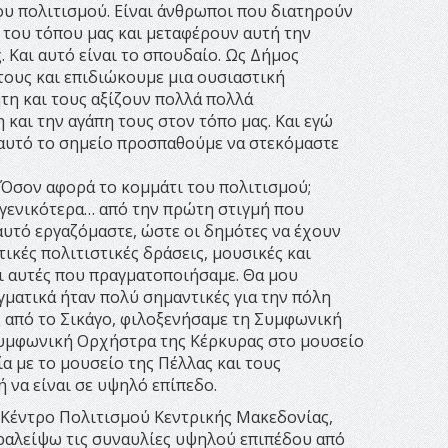
ου πολιτισμού. Είναι άνθρωποι που διατηρούν
α του τόπου μας και μεταφέρουν αυτή την
. Και αυτό είναι το σπουδαίο. Ως Δήμος
τους και επιδιώκουμε μια ουσιαστική
τη και τους αξίζουν πολλά πολλά
 και την αγάπη τους στον τόπο μας. Και εγώ
 αυτό το σημείο προσπαθούμε να στεκόμαστε
; Όσον αφορά το κομμάτι του πολιτισμού;
 γενικότερα… από την πρώτη στιγμή που
υτό εργαζόμαστε, ώστε οι δημότες να έχουν
ικές πολιτιστικές δράσεις, μουσικές και
και αυτές που πραγματοποιήσαμε. Θα μου
γματικά ήταν πολύ σημαντικές για την πόλη
 από το Σικάγο, φιλοξενήσαμε τη Συμφωνική
Συμφωνική Ορχήστρα της Κέρκυρας στο μουσείο
α με το μουσείο της Πέλλας και τους
 να είναι σε υψηλό επίπεδο.
ο Κέντρο Πολιτισμού Κεντρικής Μακεδονίας,
αραλείψω τις συναυλίες υψηλού επιπέδου από