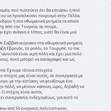
ομέα, πού πιστεύετε ότι θα εστιάσει ή πού
 του να προσελκύσει τουρισμό στην Πέλλα,
νδρου ή στα οθωμανικά μνημεία τα οποία
πχ από την Τουρκία, ας πούμε,
 έχει ανάγκη ο τόπος, γιατί θα είναι μια
θε Σαββατοκύριακο στα οθωμανικά μνημεία,
ή Εβρενός, το ρολόι, το Τουρμπέ, το Ισκ.
ιαννιτσά είναι ιερή πόλη και έχει μια πολύ
κους. Αυτό μπορεί να καταγραφεί και ως
τα; Έχουμε τέτοια στοιχεία;
 ο στόχος μας είναι αυτός, σε συνεργασία με
ογο, με την εστίαση, να φτιάξουμε ένα
ην πόλη, να μένουν κάποιες ώρες, δηλαδή να
 Ο στόχος είναι αυτός.
χει συνεργασία, ενδεχομένως, για αυτό το
άνω από 50 ενεργούς πολιτιστικούς