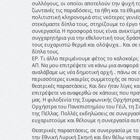
συλλόγους, οι οποίοι αποτελούν την ψυχή τ
ζωντανές τις παραδόσεις, τα ήθη και τα έθιμ
πολιτιστική κληρονομιά στις νεότερες γενιές
στεκόμαστε δίπλα τους, στηρίζουμε το έργο 
συνεργασία. Η προσφορά τους είναι ανεκτίμη
συγχαρητήρια για την εθελοντική τους δράση
τους ευχαριστώ θερμά και ολόψυχα… Και σε
δίπλα τους.
ΕΡ. Τι άλλο περιμένουμε φέτος το καλοκαίρι
ΑΠ. Να μου επιτρέψετε να κάνω μια αναφορά
αναλάβαμε ως νέα δημοτική αρχή… πάνω σε α
περισσότερες ευκαιρίες συμμετοχής σε ποιοτ
θεατρικές παραστάσεις. Και δεν ήταν λίγες 
επιτρέψετε να αναφερθώ σε κάποιες που πρα
μας. Η φιλοξενία της Συμφωνικής Ορχήστρας
Ορχήστρα του Πανεπιστημίου του Γέιλ, τη 
της Πέλλας. Πολλές εκδηλώσεις σε συνεργασί
ευχαριστούμε και θέλουμε η συνεργασία αυτή
Θεατρικές παραστάσεις, σε συνεργασία με τ
την Εθνική Λυρική Σκηνή και δεν θέλω να π