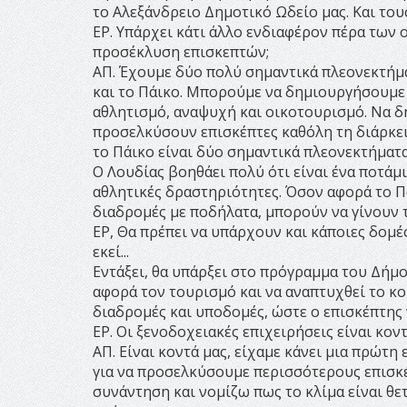
το Αλεξάνδρειο Δημοτικό Ωδείο μας. Και το
ΕΡ. Υπάρχει κάτι άλλο ενδιαφέρον πέρα των
προσέκλυση επισκεπτών;
ΑΠ. Έχουμε δύο πολύ σημαντικά πλεονεκτήμα
και το Πάικο. Μπορούμε να δημιουργήσουμε 
αθλητισμό, αναψυχή και οικοτουρισμό. Να 
προσελκύσουν επισκέπτες καθόλη τη διάρκεια
το Πάικο είναι δύο σημαντικά πλεονεκτήματα
Ο Λουδίας βοηθάει πολύ ότι είναι ένα ποτάμ
αθλητικές δραστηριότητες. Όσον αφορά το Π
διαδρομές με ποδήλατα, μπορούν να γίνουν τ
ΕΡ, Θα πρέπει να υπάρχουν και κάποιες δομέ
εκεί...
Εντάξει, θα υπάρξει στο πρόγραμμα του Δήμο
αφορά τον τουρισμό και να αναπτυχθεί το κο
διαδρομές και υποδομές, ώστε ο επισκέπτης ν
ΕΡ. Οι ξενοδοχειακές επιχειρήσεις είναι κοντ
ΑΠ. Είναι κοντά μας, είχαμε κάνει μια πρώτ
για να προσελκύσουμε περισσότερους επισκ
συνάντηση και νομίζω πως το κλίμα είναι θε