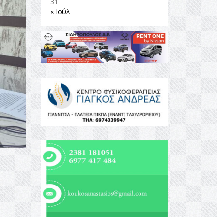
31
« Ιούλ