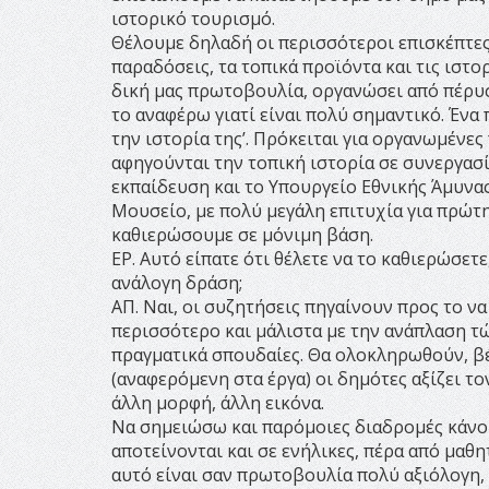
ιστορικό τουρισμό.
Θέλουμε δηλαδή οι περισσότεροι επισκέπτες 
παραδόσεις, τα τοπικά προϊόντα και τις ιστο
δική μας πρωτοβουλία, οργανώσει από πέρυσ
το αναφέρω γιατί είναι πολύ σημαντικό. Ένα
την ιστορία της’. Πρόκειται για οργανωμένε
αφηγούνται την τοπική ιστορία σε συνεργασ
εκπαίδευση και το Υπουργείο Εθνικής Άμυνας
Μουσείο, με πολύ μεγάλη επιτυχία για πρώτη
καθιερώσουμε σε μόνιμη βάση.
ΕΡ. Αυτό είπατε ότι θέλετε να το καθιερώσετε
ανάλογη δράση;
ΑΠ. Ναι, οι συζητήσεις πηγαίνουν προς το να
περισσότερο και μάλιστα με την ανάπλαση τώ
πραγματικά σπουδαίες. Θα ολοκληρωθούν, βέ
(αναφερόμενη στα έργα) οι δημότες αξίζει το
άλλη μορφή, άλλη εικόνα.
Να σημειώσω και παρόμοιες διαδρομές κάνου
αποτείνονται και σε ενήλικες, πέρα από μαθη
αυτό είναι σαν πρωτοβουλία πολύ αξιόλογη, 